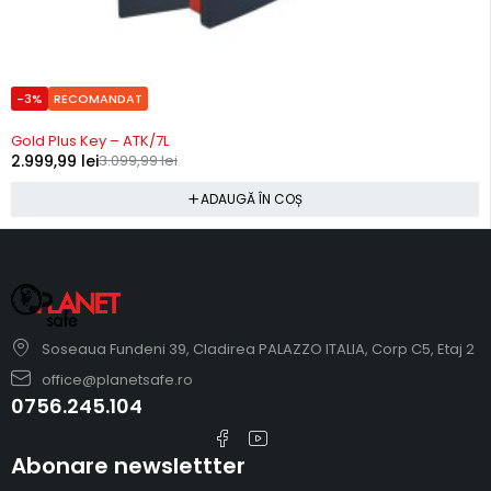
-3%
RECOMANDAT
Precomanda
Gold Plus Key – ATK/7L
2.999,99
lei
3.099,99
lei
ADAUGĂ ÎN COȘ
Soseaua Fundeni 39, Cladirea PALAZZO ITALIA, Corp C5, Etaj 2
office@planetsafe.ro
0756.245.104
Abonare newslettter