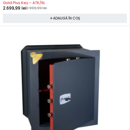
Gold Plus Key – ATK/6L
2.699,99
lei
2.999,99
lei
ADAUGĂ ÎN COȘ