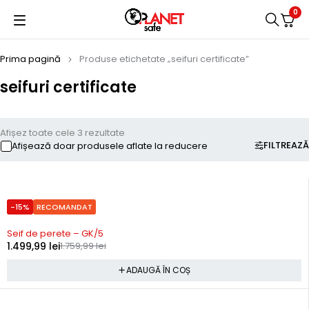
0
Prima pagină
Produse etichetate „seifuri certificate”
seifuri certificate
Afișez toate cele 3 rezultate
FILTREAZĂ
Afișează doar produsele aflate la reducere
-15%
RECOMANDAT
Precomanda
Seif de perete – GK/5
1.499,99
lei
1.759,99
lei
ADAUGĂ ÎN COȘ