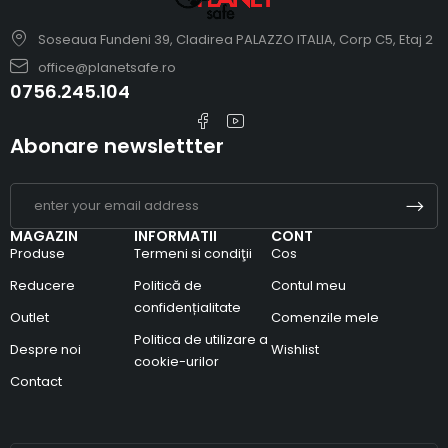
Soseaua Fundeni 39, Cladirea PALAZZO ITALIA, Corp C5, Etaj 2
office@planetsafe.ro
0756.245.104
Abonare newslettter
MAGAZIN
INFORMATII
CONT
Produse
Termeni si condiţii
Cos
Reducere
Politică de
Contul meu
confidențialitate
Outlet
Comenzile mele
Politica de utilizare a
Despre noi
Wishlist
cookie-urilor
Contact