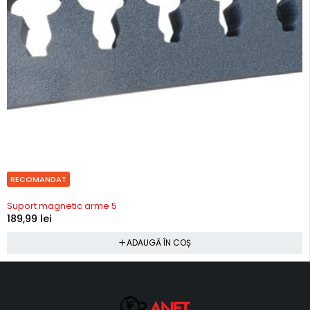
RECOMANDAT
In stoc
Suport magnetic arme 5
189,99
lei
ADAUGĂ ÎN COȘ