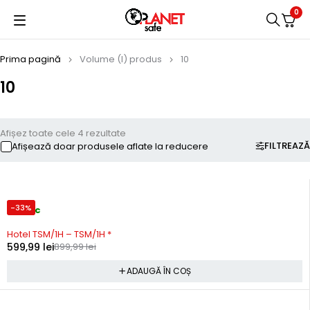
0
Prima pagină
Volume (l) produs
10
10
Afișez toate cele 4 rezultate
FILTREAZĂ
Afișează doar produsele aflate la reducere
-33%
In stoc
Hotel TSM/1H – TSM/1H *
599,99
lei
899,99
lei
ADAUGĂ ÎN COȘ