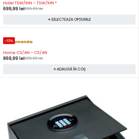
Hotel TSW/1HN – TSW/1HN *
699,99
lei
899,99
lei
SELECTEAZA OPȚIUNILE
-13%
Precomanda
Home CS/4N – CS/4N
869,99
lei
999,99
lei
ADAUGĂ ÎN COȘ