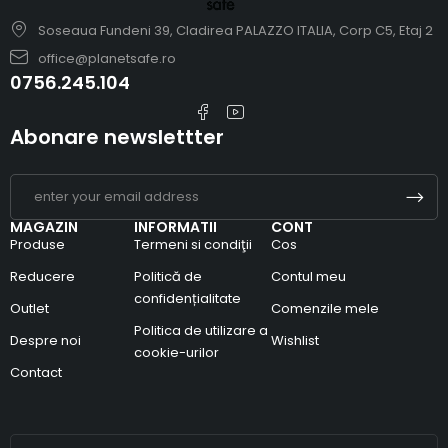
Soseaua Fundeni 39, Cladirea PALAZZO ITALIA, Corp C5, Etaj 2
office@planetsafe.ro
0756.245.104
Abonare newslettter
MAGAZIN
INFORMATII
CONT
Produse
Termeni si condiţii
Cos
Reducere
Politică de
Contul meu
confidențialitate
Outlet
Comenzile mele
Politica de utilizare a
Despre noi
Wishlist
cookie-urilor
Contact