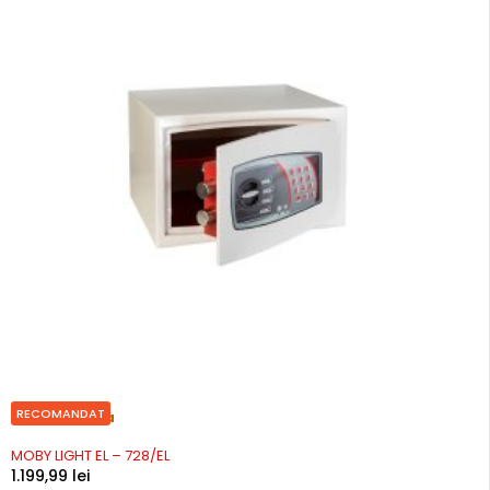
RECOMANDAT
Precomanda
MOBY LIGHT EL – 728/EL
1.199,99
lei