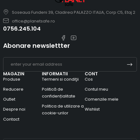
Soseaua Fundeni 39, Cladirea PALAZZO ITALIA, Corp C5, Etaj 2
office@planetsafe.ro
0756.245.104
Abonare newslettter
MAGAZIN
INFORMATII
CONT
Produse
Termeni si condiţii
Cos
Reducere
Politică de
Contul meu
confidențialitate
Outlet
Comenzile mele
Politica de utilizare a
Despre noi
Wishlist
cookie-urilor
Contact