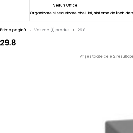
Seifuri Office
Organizare si securizare chei
Usi, sisteme de închider
Prima pagină
Volume (l) produs
29.8
29.8
Afișez toate cele 2 rezultat