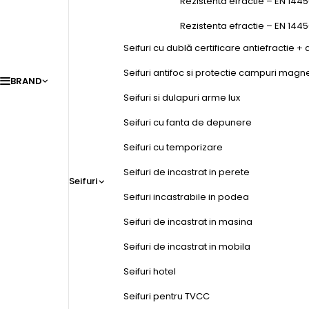
Rezistenta efractie – EN 1445
Rezistenta efractie – EN 144
Seifuri cu dublă certificare antiefractie + 
Seifuri antifoc si protectie campuri magn
BRAND
Seifuri si dulapuri arme lux
Seifuri cu fanta de depunere
Seifuri cu temporizare
Seifuri de incastrat in perete
Seifuri
Seifuri incastrabile in podea
Seifuri de incastrat in masina
Seifuri de incastrat in mobila
Seifuri hotel
Seifuri pentru TVCC