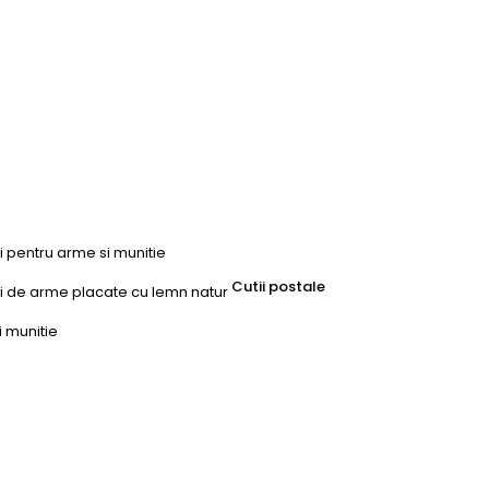
ri pentru arme si munitie
Cutii postale
uri de arme placate cu lemn natur
i munitie