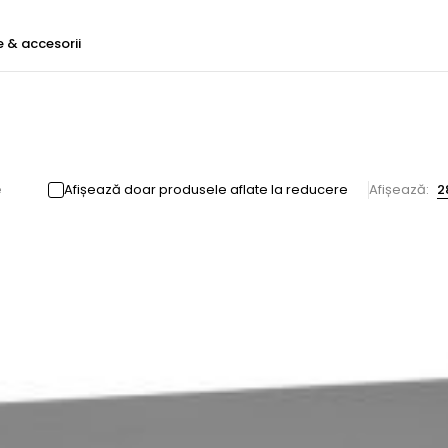
e & accesorii
e
Afișează doar produsele aflate la reducere
Afișează:
2