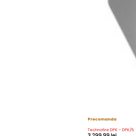
Precomanda
Technofire DPK – DPK/5
3.299,99
lei