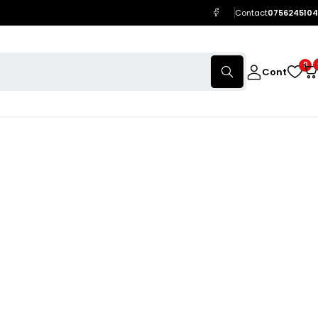
Contact
0756245104
0
Cont