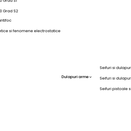
0 Grad S1
50 Grad S2
antifoc
etice si fenomene electrostatice
Seifuri si dulapu
Dulapuri arme
Seifuri si dulap
Seifuri pistoale s