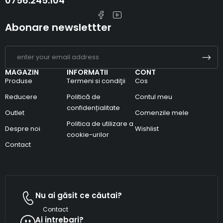
0756.245.104
Abonare newslettter
MAGAZIN
INFORMATII
CONT
Produse
Termeni si condiţii
Cos
Reducere
Politică de
Contul meu
confidențialitate
Outlet
Comenzile mele
Politica de utilizare a
Despre noi
Wishlist
cookie-urilor
Contact
Nu ai găsit ce căutai?
Contact
Ai intrebari?