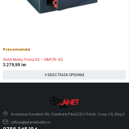
Precomanda
Gold Moby Trony S2 – GMT/5-S2
3.279,99
lei
SELECTEAZA OPȚIUNILE
Soseaua Fundeni 39, Cladirea PALAZZO ITALIA, Corp C5, Etaj 2
office@planetsafe.ro