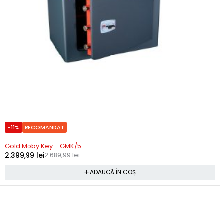
-11%
RECOMANDAT
Precomanda
Gold Moby Key – GMK/5
2.399,99
lei
2.689,99
lei
ADAUGĂ ÎN COȘ