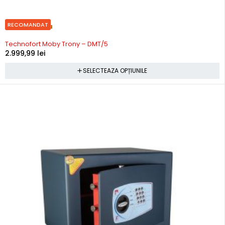
RECOMANDAT
Precomanda
Technofort Moby Trony – DMT/5
2.999,99
lei
SELECTEAZA OPȚIUNILE