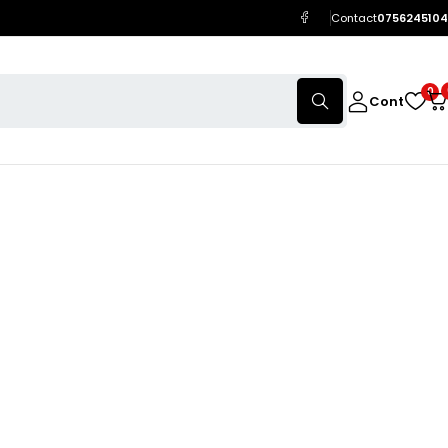
Contact
0756245104
0
Cont