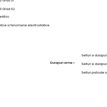
0 Grad S1
50 Grad S2
antifoc
etice si fenomene electrostatice
Seifuri si dulapu
Dulapuri arme
Seifuri si dulap
Seifuri pistoale s