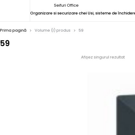
Seifuri Office
Organizare si securizare chei
Usi, sisteme de închider
Prima pagină
Volume (l) produs
59
59
Afișez singurul rezultat