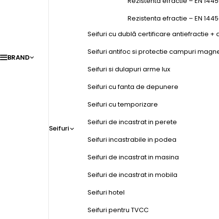
Rezistenta efractie – EN 1445
Rezistenta efractie – EN 144
Seifuri cu dublă certificare antiefractie + 
Seifuri antifoc si protectie campuri magn
BRAND
Seifuri si dulapuri arme lux
Seifuri cu fanta de depunere
Seifuri cu temporizare
Seifuri de incastrat in perete
Seifuri
Seifuri incastrabile in podea
Seifuri de incastrat in masina
Seifuri de incastrat in mobila
Seifuri hotel
Seifuri pentru TVCC