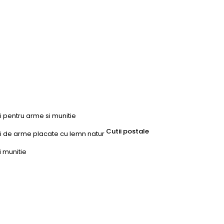
ri pentru arme si munitie
Cutii postale
uri de arme placate cu lemn natur
i munitie