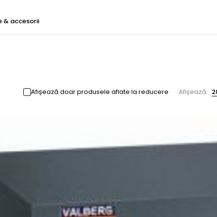
e & accesorii
Afișează doar produsele aflate la reducere
Afișează:
2