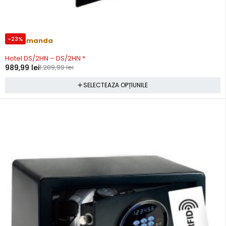
-23%
Precomanda
Hotel DS/2HN – DS/2HN *
989,99
lei
1.289,99
lei
SELECTEAZA OPȚIUNILE