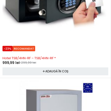
-23%
RECOMANDAT
Precomanda
Hotel TSB/4HN-RF – TSB/4HN-RF *
999,99
lei
1.299,99
lei
ADAUGĂ ÎN COȘ