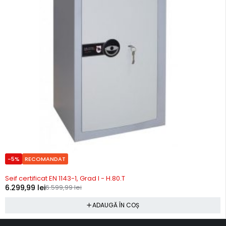
-5%
RECOMANDAT
Precomanda
Seif certificat EN 1143-1, Grad I - H.80.T
6.299,99
lei
6.599,99
lei
ADAUGĂ ÎN COȘ