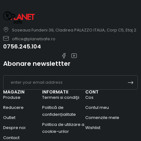
Soseaua Fundeni 39, Cladirea PALAZZO ITALIA, Corp C5, Etaj 2
office@planetsafe.ro
0756.245.104
Abonare newslettter
MAGAZIN
INFORMATII
CONT
Produse
Termeni si condiţii
Cos
Reducere
Politică de
Contul meu
confidențialitate
Outlet
Comenzile mele
Politica de utilizare a
Despre noi
Wishlist
cookie-urilor
Contact