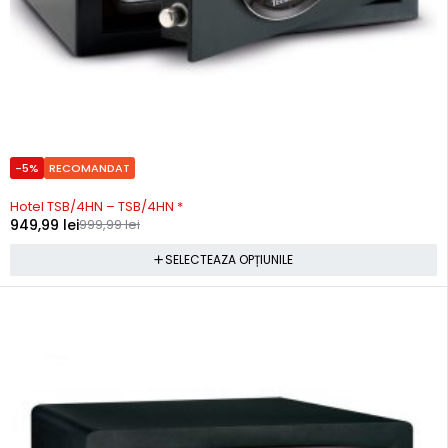
-5%
RECOMANDAT
Precomanda
Hotel TSB/4HN – TSB/4HN *
949,99
lei
999,99
lei
SELECTEAZA OPȚIUNILE