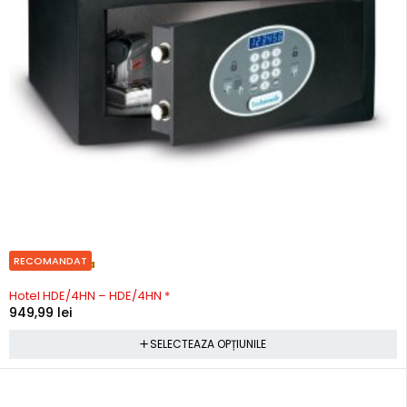
RECOMANDAT
Precomanda
Hotel HDE/4HN – HDE/4HN *
949,99
lei
SELECTEAZA OPȚIUNILE