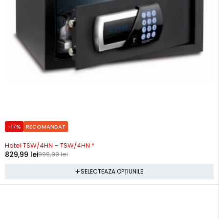
-17%
RECOMANDAT
In stoc
Hotel TSW/4HN – TSW/4HN *
829,99
lei
999,99
lei
SELECTEAZA OPȚIUNILE