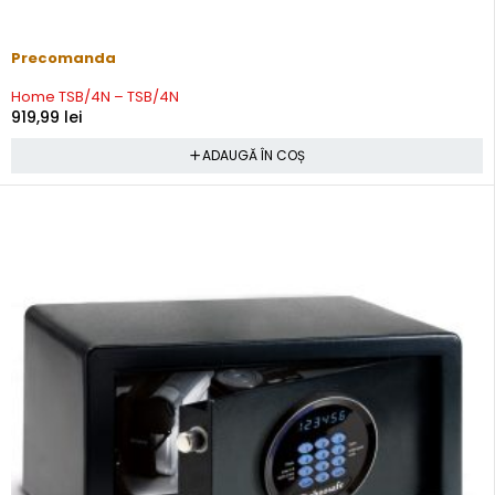
Precomanda
Home TSB/4N – TSB/4N
919,99
lei
ADAUGĂ ÎN COȘ