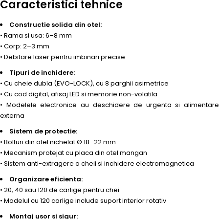
Caracteristici tehnice
Constructie solida din otel:
• Rama si usa: 6–8 mm
• Corp: 2–3 mm
• Debitare laser pentru imbinari precise
Tipuri de inchidere:
• Cu cheie dubla (EVO-LOCK), cu 8 parghii asimetrice
• Cu cod digital, afisaj LED si memorie non-volatila
• Modelele electronice au deschidere de urgenta si alimentare
externa
Sistem de protectie:
• Bolturi din otel nichelat Ø 18–22 mm
• Mecanism protejat cu placa din otel mangan
• Sistem anti-extragere a cheii si inchidere electromagnetica
Organizare eficienta:
• 20, 40 sau 120 de carlige pentru chei
• Modelul cu 120 carlige include suport interior rotativ
Montaj usor si sigur: