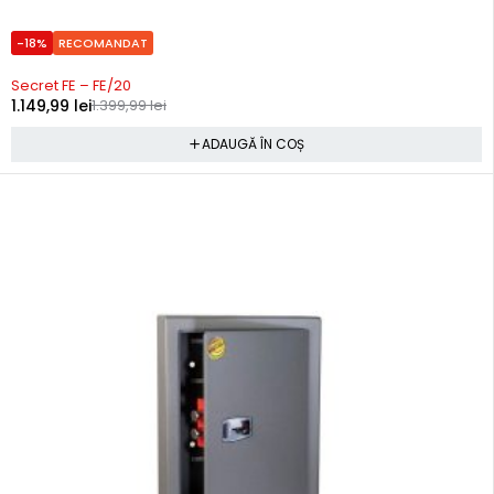
-18%
RECOMANDAT
In stoc
Secret FE – FE/20
1.149,99
lei
1.399,99
lei
ADAUGĂ ÎN COȘ