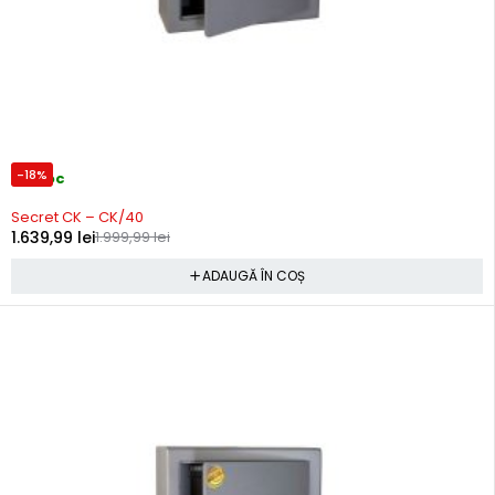
-18%
In stoc
Secret CK – CK/40
1.639,99
lei
1.999,99
lei
ADAUGĂ ÎN COȘ