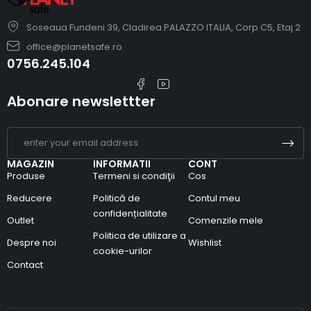
Soseaua Fundeni 39, Cladirea PALAZZO ITALIA, Corp C5, Etaj 2
office@planetsafe.ro
0756.245.104
Abonare newslettter
MAGAZIN
INFORMATII
CONT
Produse
Termeni si condiţii
Cos
Reducere
Politică de
Contul meu
confidențialitate
Outlet
Comenzile mele
Politica de utilizare a
Despre noi
Wishlist
cookie-urilor
Contact