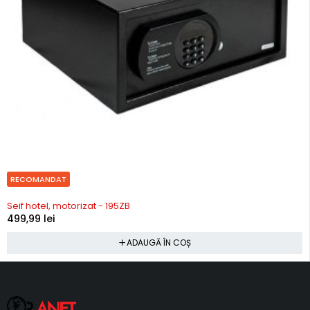
RECOMANDAT
In stoc
Seif hotel, motorizat - 195ZB
499,99
lei
ADAUGĂ ÎN COȘ