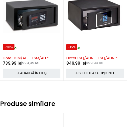
-26%
-15%
In stoc
In stoc
Hotel TSM/4H – TSM/4H *
Hotel TSQ/4HN – TSQ/4HN *
739,99
lei
999,99
lei
849,99
lei
999,99
lei
ADAUGĂ ÎN COȘ
SELECTEAZA OPȚIUNILE
Produse similare