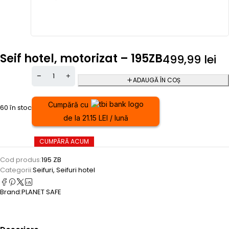
Seif hotel, motorizat – 195ZB
499,99
lei
ADAUGĂ ÎN COȘ
Cumpără cu
60 în stoc
de la 21.15 LEI / lună
CUMPĂRĂ ACUM
Cod produs:
195 ZB
Categorii:
Seifuri
,
Seifuri hotel
Brand:
PLANET SAFE