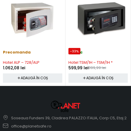
-33%
Precomanda
In stoc
Hotel ALP – 728/ALP
Hotel TSM/1H – TSM/1H *
1.062,08
lei
599,99
lei
899,99
lei
ADAUGĂ ÎN COȘ
ADAUGĂ ÎN COȘ
Soseaua Fundeni 39, Cladirea PALAZZO ITALIA, Corp C5, Etaj 2
office@planetsafe.ro