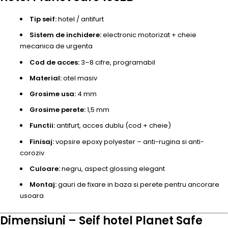
Tip seif:
hotel / antifurt
Sistem de inchidere:
electronic motorizat + cheie
mecanica de urgenta
Cod de acces:
3–8 cifre, programabil
Material:
otel masiv
Grosime usa:
4 mm
Grosime perete:
1,5 mm
Functii:
antifurt, acces dublu (cod + cheie)
Finisaj:
vopsire epoxy polyester – anti-rugina si anti-
coroziv
Culoare:
negru, aspect glossing elegant
Montaj:
gauri de fixare in baza si perete pentru ancorare
usoara
Dimensiuni – Seif hotel Planet Safe