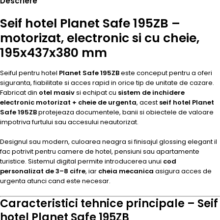
Descriere
Seif hotel Planet Safe 195ZB –
motorizat, electronic si cu cheie,
195x437x380 mm
Seiful pentru hotel
Planet Safe 195ZB
este conceput pentru a oferi
siguranta, fiabilitate si acces rapid in orice tip de unitate de cazare.
Fabricat din
otel masiv
si echipat cu
sistem de inchidere
electronic motorizat + cheie de urgenta
, acest
seif hotel Planet
Safe 195ZB
protejeaza documentele, banii si obiectele de valoare
impotriva furtului sau accesului neautorizat.
Designul sau modern, culoarea neagra si finisajul glossing elegant il
fac potrivit pentru camere de hotel, pensiuni sau apartamente
turistice. Sistemul digital permite introducerea unui
cod
personalizat de 3–8 cifre
, iar
cheia mecanica
asigura acces de
urgenta atunci cand este necesar.
Caracteristici tehnice principale – Seif
hotel Planet Safe 195ZB