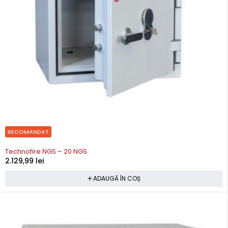
RECOMANDAT
In stoc
Technofire NGS – 20 NGS
2.129,99
lei
ADAUGĂ ÎN COȘ