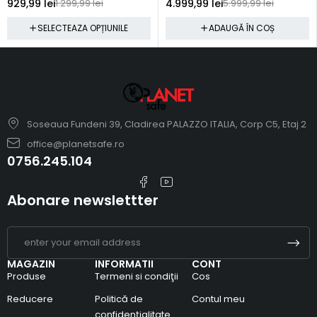
929,99
lei
1.299,99
lei
4.999,99
lei
5.999,99
lei
SELECTEAZA OPȚIUNILE
ADAUGĂ ÎN COȘ
Soseaua Fundeni 39, Cladirea PALAZZO ITALIA, Corp C5, Etaj 2
office@planetsafe.ro
0756.245.104
Abonare newslettter
MAGAZIN
INFORMATII
CONT
Produse
Termeni si condiţii
Cos
Reducere
Politică de
Contul meu
confidențialitate