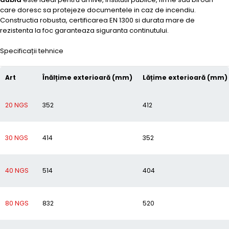
care doresc sa protejeze documentele in caz de incendiu.
Constructia robusta, certificarea EN 1300 si durata mare de
rezistenta la foc garanteaza siguranta continutului.
Specificații tehnice
Art
Înălțime exterioară (mm)
Lățime exterioară (mm)
20 NGS
352
412
30 NGS
414
352
40 NGS
514
404
80 NGS
832
520