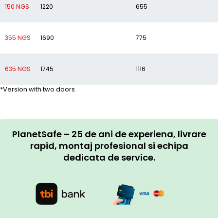
150 NGS
1220
655
355 NGS
1690
775
635 NGS
1745
1116
*Version with two doors
PlanetSafe – 25 de ani de experiena, livrare
rapid, montaj profesional si echipa
dedicata de service.