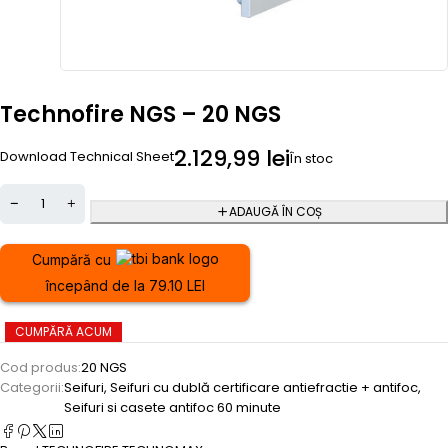
Technofire NGS – 20 NGS
2.129,99
lei
Download Technical Sheet
În stoc
ADAUGĂ ÎN COȘ
Cumpără cu
începând de la 79.10 LEI
CUMPĂRĂ ACUM
Cod produs:
20 NGS
Categorii:
Seifuri
,
Seifuri cu dublă certificare antiefractie + antifoc
,
Seifuri si casete antifoc 60 minute