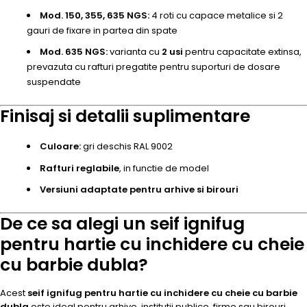
Mod. 150, 355, 635 NGS:
4 roti cu capace metalice si 2
gauri de fixare in partea din spate
Mod. 635 NGS:
varianta cu
2 usi
pentru capacitate extinsa,
prevazuta cu rafturi pregatite pentru suporturi de dosare
suspendate
Finisaj si detalii suplimentare
Culoare:
gri deschis RAL 9002
Rafturi reglabile
, in functie de model
Versiuni adaptate pentru arhive si birouri
De ce sa alegi un seif ignifug
pentru hartie cu inchidere cu cheie
cu barbie dubla?
Acest
seif ignifug pentru hartie cu inchidere cu cheie cu barbie
dubla
este ideal pentru arhive, institutii publice, firme sau birouri