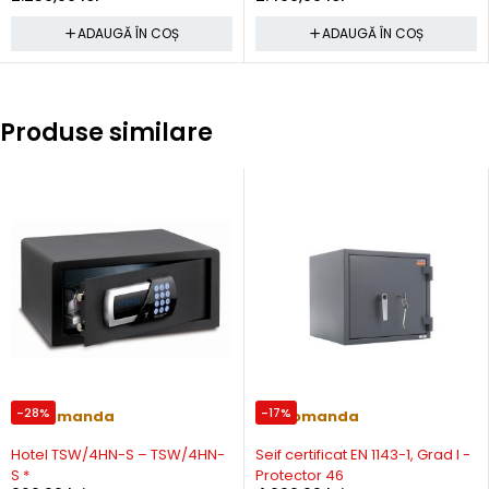
ADAUGĂ ÎN COȘ
ADAUGĂ ÎN COȘ
Produse similare
-28%
-17%
Precomanda
Precomanda
Hotel TSW/4HN-S – TSW/4HN-
Seif certificat EN 1143-1, Grad I -
S *
Protector 46