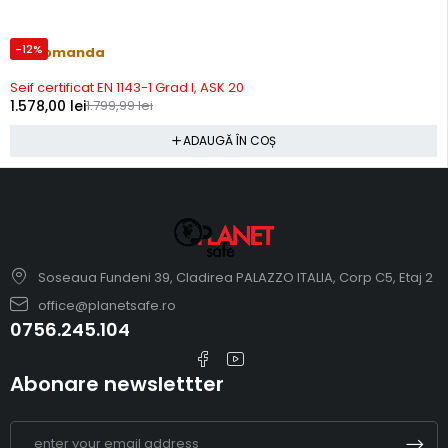
-12%
Precomanda
Seif certificat EN 1143-1 Grad I, ASK 20
1.578,00
lei
1.799,99
lei
ADAUGĂ ÎN COȘ
Soseaua Fundeni 39, Cladirea PALAZZO ITALIA, Corp C5, Etaj 2
office@planetsafe.ro
0756.245.104
Abonare newslettter