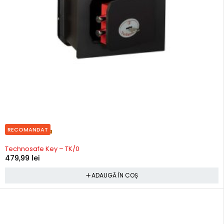
RECOMANDAT
Precomanda
Technosafe Key – TK/0
479,99
lei
ADAUGĂ ÎN COȘ