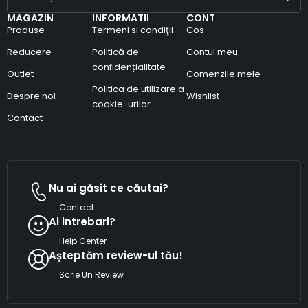
MAGAZIN
INFORMATII
CONT
Produse
Termeni si condiţii
Cos
Reducere
Politică de
Contul meu
confidențialitate
Outlet
Comenzile mele
Politica de utilizare a
Despre noi
Wishlist
cookie-urilor
Contact
Nu ai găsit ce căutai?
Contact
Ai intrebari?
Help Center
Așteptăm review-ul tău!
Scrie Un Review