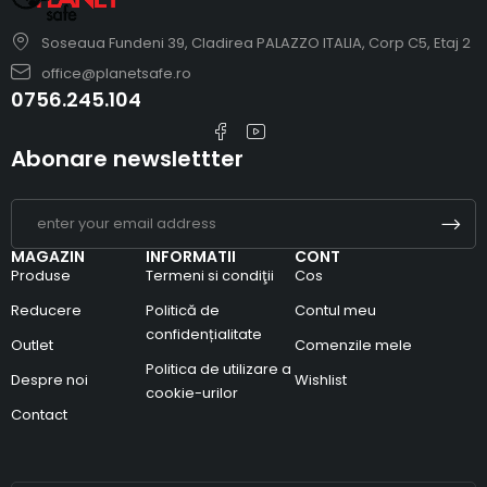
Soseaua Fundeni 39, Cladirea PALAZZO ITALIA, Corp C5, Etaj 2
office@planetsafe.ro
0756.245.104
Abonare newslettter
MAGAZIN
INFORMATII
CONT
Produse
Termeni si condiţii
Cos
Reducere
Politică de
Contul meu
confidențialitate
Outlet
Comenzile mele
Politica de utilizare a
Despre noi
Wishlist
cookie-urilor
Contact