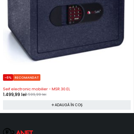
-6%
RECOMANDAT
In stoc
Seif electronic mobilier - MSR.30.EL
1.499,99
lei
1.599,99
lei
ADAUGĂ ÎN COȘ