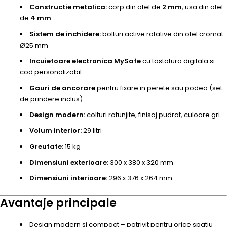
Constructie metalica:
corp din otel de
2 mm
, usa din otel
de
4 mm
Sistem de inchidere:
bolturi active rotative din otel cromat
Ø25 mm
Incuietoare electronica MySafe
cu tastatura digitala si
cod personalizabil
Gauri de ancorare
pentru fixare in perete sau podea (set
de prindere inclus)
Design modern:
colturi rotunjite, finisaj pudrat, culoare gri
Volum interior:
29 litri
Greutate:
15 kg
Dimensiuni exterioare:
300 x 380 x 320 mm
Dimensiuni interioare:
296 x 376 x 264 mm
Avantaje principale
Design modern si compact – potrivit pentru orice spatiu