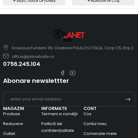
SELECTEAZA OPȚIUNILE
ADAUGĂ ÎN COȘ
Soseaua Fundeni 39, Cladirea PALAZZO ITALIA, Corp C5, Etaj 2
office@planetsafe.ro
0756.245.104
Abonare newslettter
MAGAZIN
INFORMATII
CONT
Produse
Termeni si condiţii
Cos
Reducere
Politică de
Contul meu
confidențialitate
Outlet
Comenzile mele