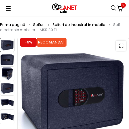
0
Prima pagină
Seifuri
Seifuri de incastrat in mobila
Seif
electronic mobilier – MSR.30.EL
-6%
RECOMANDAT