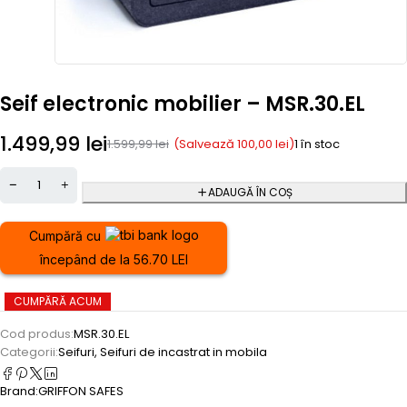
Seif electronic mobilier – MSR.30.EL
1.499,99
lei
(Salvează
100,00
lei
)
1.599,99
lei
1 în stoc
ADAUGĂ ÎN COȘ
Cumpără cu
începând de la 56.70 LEI
CUMPĂRĂ ACUM
Cod produs:
MSR.30.EL
Categorii:
Seifuri
,
Seifuri de incastrat in mobila
Brand:
GRIFFON SAFES