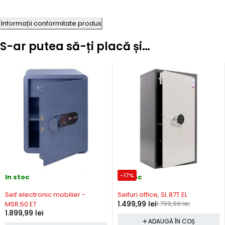
Informații conformitate produs
S-ar putea să-ți placă și…
-17%
In stoc
In stoc
Seif electronic mobilier -
Seifuri office, SL 87T EL
1.499,99
lei
1.799,99
lei
MSR.50.ET
1.899,99
lei
ADAUGĂ ÎN COȘ