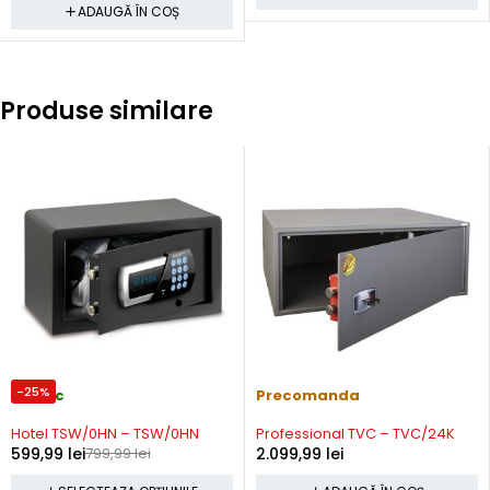
ADAUGĂ ÎN COȘ
Produse similare
-25%
In stoc
Precomanda
Hotel TSW/0HN – TSW/0HN
Professional TVC – TVC/24K
599,99
lei
799,99
lei
2.099,99
lei