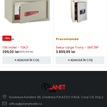
-19%
In stoc
Precomanda
TSK Hotel – TSK/1
Sekur Large Trony – SMT/8P
399,00
lei
489,99
lei
3.899,99
lei
ADAUGĂ ÎN COȘ
ADAUGĂ ÎN COȘ
Soseaua Fundeni 39, Cladirea PALAZZO ITALIA, Corp C5, Etaj 2
office@planetsafe.ro