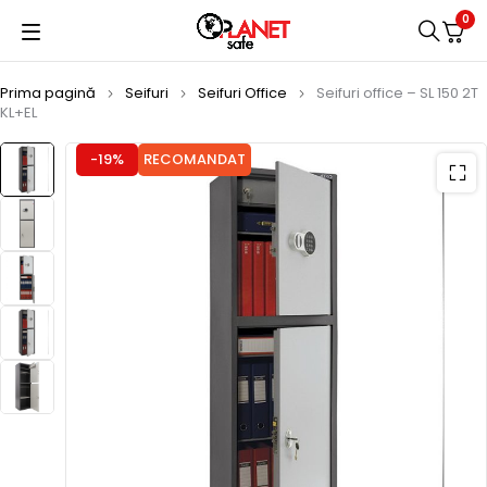
0
Prima pagină
Seifuri
Seifuri Office
Seifuri office – SL 150 2T
KL+EL
-19%
RECOMANDAT