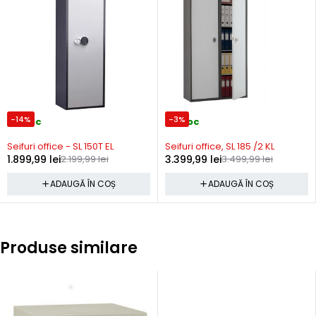
-14%
-3%
In stoc
In stoc
Seifuri office - SL 150T EL
Seifuri office, SL 185 /2 KL
1.899,99
lei
2.199,99
lei
3.399,99
lei
3.499,99
lei
ADAUGĂ ÎN COȘ
ADAUGĂ ÎN COȘ
Produse similare