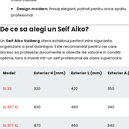
Design modern:
finisaj elegant, potrivit pentru orice spatiu
profesional
De ce sa alegi un Seif Aiko?
Un
Seif Aiko Valberg
ofera echilibrul perfect intre siguranta,
organizare si pret avantajos. Este recomandat pentru cei care
doresc sa protejeze documente si obiecte de valoare in conditii
optime, fara a investi intr-un seif profesional de clasa superioara.
Model
Exterior H (mm)
Exterior L (mm)
Exterior A
SL 32
320
420
350
SL 65T KL
630
460
340
SL 87T KL
870
460
340