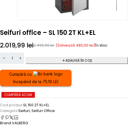
Seifuri office – SL 150 2T KL+EL
2.019,99
lei
(Salvează
480,00
lei
)
2.499,99
lei
În stoc
ADAUGĂ ÎN COȘ
Cumpără cu
începând de la 75.19 LEI
CUMPĂRĂ ACUM
Cod produs:
SL 150 2T KL+EL
Categorii:
Seifuri
,
Seifuri Office
Brand:
VALBERG