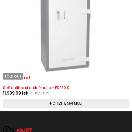
SOLD OUT
Stoc epuizat
Seif antifoc și antiefracție - FS.180.K
11.999,99
lei
12.999,99
lei
CITEȘTE MAI MULT