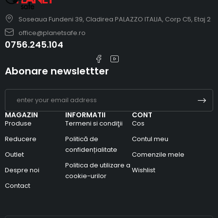
Soseaua Fundeni 39, Cladirea PALAZZO ITALIA, Corp C5, Etaj 2
office@planetsafe.ro
0756.245.104
Abonare newslettter
MAGAZIN
INFORMATII
CONT
Produse
Termeni si condiţii
Cos
Reducere
Politică de
Contul meu
confidențialitate
Outlet
Comenzile mele
Politica de utilizare a
Despre noi
Wishlist
cookie-urilor
Contact