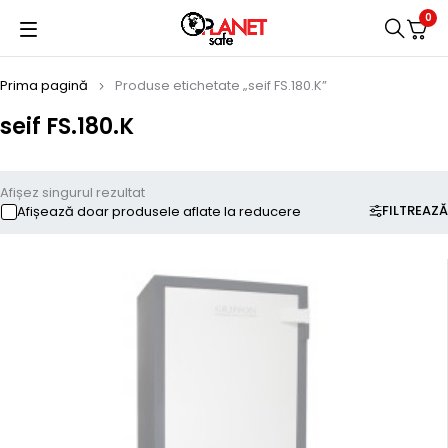
0
Prima pagină
Produse etichetate „seif FS.180.K”
seif FS.180.K
Afișez singurul rezultat
FILTREAZĂ
Afișează doar produsele aflate la reducere