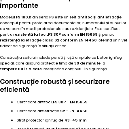
importante
Modelul
FS.180.K
din seria
FS
este un
seif antifoc și antiefracție
conceput pentru protejarea documentelor, numerarului și bunurilor
de valoare în medii profesionale sau rezidențiale. Este certificat
pentru
rezistență la foc LFS 30P conform EN 15659
și pentru
rezistență la efracție clasa S2 conform EN 14450
, oferind un nivel
ridicat de siguranță în situații critice.
Construcția seifului include pereți și ușă umplute cu beton ignifug
special, care asigură protecție timp de
30 de minute la
temperaturi ridicate
, menținând conținutul în siguranță.
Construcție robustă și securizare
eficientă
Certificare antifoc
LFS 30P – EN 15659
Certificare antiefracție
S2 – EN 14450
Strat protector ignifug de
43–45 mm