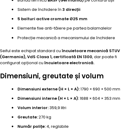
Bandă termică
BASF (Germania)
pe conturul ușii
Sistem de închidere în
3 direcții
5 bolturi active cromate Ø25 mm
Elemente fixe anti-tăiere pe partea balamalelor
Protecție mecanică a mecanismului de închidere
Seiful este echipat standard cu
încuietoare mecanică STUV
(Germania), VdS Clasa 1, certificată EN 1300
, dar poate fi
configurat opțional cu
încuietoare electronică.
Dimensiuni, greutate și volum
Dimensiuni externe (H × L × A):
1790 × 690 × 500 mm
Dimensiuni interne (H × L × A):
1688 × 604 × 353 mm
Volum interior:
359,9 litri
Greutate:
270 kg
Număr polițe:
4, reglabile