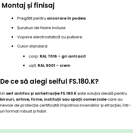
Montaj și finisaj
Pregătit pentru
ancorare în podea
Șuruburi de fixare incluse
Vopsire electrostatică cu pulbere
Culori standard:
corp:
RAL 7016 – gri antracit
ușă:
RAL 9001 – crem
De ce să alegi seiful FS.180.K?
Un
seif antifoc și antiefracție FS.180.K
este soluția ideală pentru
birouri, arhive, firme, instituții sau spații comerciale
care au
nevoie de protecție certificată împotriva incendiilor și efracției, într-
un format robust și fiabil.