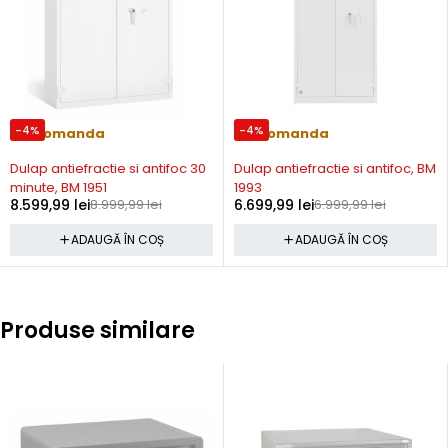
-4%
-4%
Precomanda
Precomanda
Dulap antiefractie si antifoc 30
Dulap antiefractie si antifoc, BM
minute, BM 1951
1993
8.599,99
lei
8.999,99
lei
6.699,99
lei
6.999,99
lei
ADAUGĂ ÎN COȘ
ADAUGĂ ÎN COȘ
Produse similare