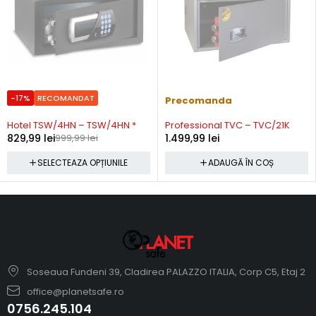
-17%
RECOMANDAT
In stoc
Precomanda
Hotel TSW/4HN – TSW/4HN *
Professional TVC – TVC/21K
829,99
lei
999,99
lei
1.499,99
lei
SELECTEAZA OPȚIUNILE
ADAUGĂ ÎN COȘ
Soseaua Fundeni 39, Cladirea PALAZZO ITALIA, Corp C5, Etaj 2
office@planetsafe.ro
0756.245.104