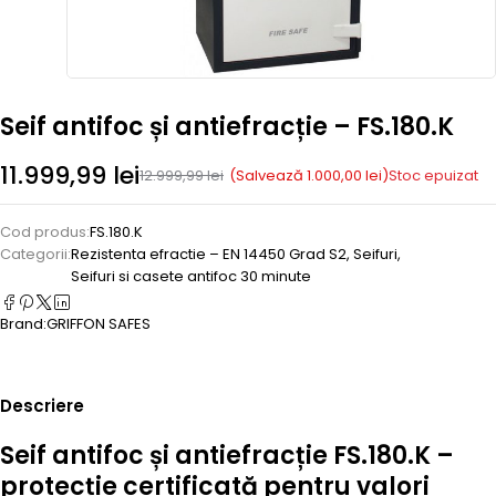
Seif antifoc și antiefracție – FS.180.K
11.999,99
lei
(Salvează
1.000,00
lei
)
12.999,99
lei
Stoc epuizat
Cod produs:
FS.180.K
Categorii:
Rezistenta efractie – EN 14450 Grad S2
,
Seifuri
,
Seifuri si casete antifoc 30 minute
Brand:
GRIFFON SAFES
Descriere
Seif antifoc și antiefracție FS.180.K –
protecție certificată pentru valori