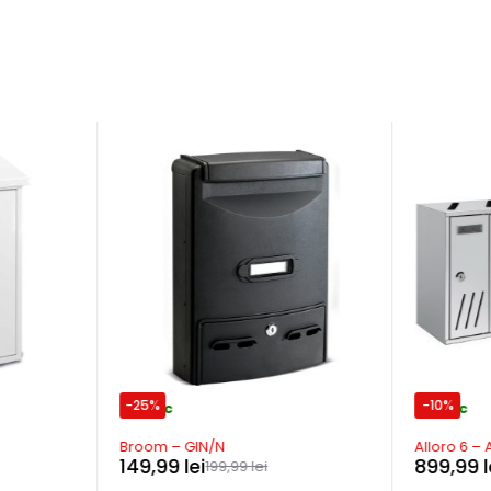
-25%
-10%
In stoc
In stoc
Broom – GIN/N
Alloro 6 – 
149,99
lei
899,99
l
199,99
lei