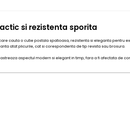
actic si rezistenta sporita
re cauta o cutie postala spatioasa, rezistenta si eleganta pentru exte
ranta atat plicurile, cat si corespondenta de tip revista sau brosura.
si pastreaza aspectul modern si elegant in timp, fara a fi afectata de co