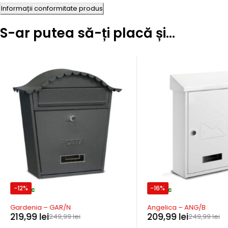
Informații conformitate produs
S-ar putea să-ți placă și…
-12%
-16%
In stoc
In stoc
Gardenia – GAR/N
Angelica – ANG/B
219,99
lei
209,99
lei
249,99
lei
249,99
lei