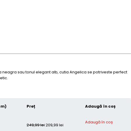
ica neagra sau tonul elegant alb, cutia Angelica se potriveste perfect
etic.
cm)
Preț
Adaugă în coș
Adaugă în coș
249,99
lei
209,99
lei