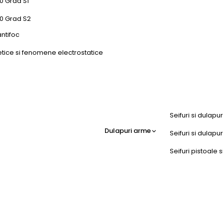
0 Grad S1
50 Grad S2
antifoc
etice si fenomene electrostatice
Seifuri si dulapu
Dulapuri arme
Seifuri si dulap
Seifuri pistoale s