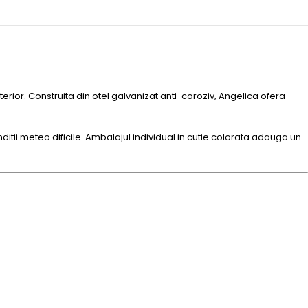
rior. Construita din otel galvanizat anti-coroziv, Angelica ofera
nditii meteo dificile. Ambalajul individual in cutie colorata adauga un