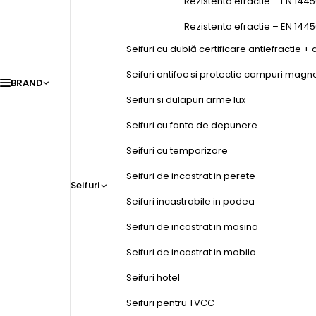
Rezistenta efractie – EN 1445
Rezistenta efractie – EN 144
Seifuri cu dublă certificare antiefractie + 
Seifuri antifoc si protectie campuri magn
BRAND
Seifuri si dulapuri arme lux
Seifuri cu fanta de depunere
Seifuri cu temporizare
Seifuri de incastrat in perete
Seifuri
Seifuri incastrabile in podea
Seifuri de incastrat in masina
Seifuri de incastrat in mobila
Seifuri hotel
Seifuri pentru TVCC