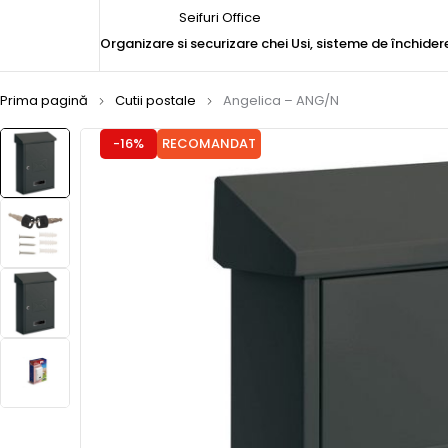
Seifuri Office
Organizare si securizare chei
Usi, sisteme de închider
Prima pagină
Cutii postale
Angelica – ANG/N
-16%
RECOMANDAT