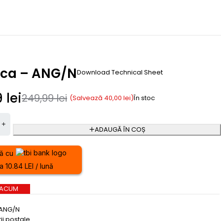
ica – ANG/N
Download Technical Sheet
9
lei
249,99
lei
(Salvează
40,00
lei
)
În stoc
ADAUGĂ ÎN COȘ
ă cu
a 10.84 LEI / lună
 ACUM
ANG/N
ii postale