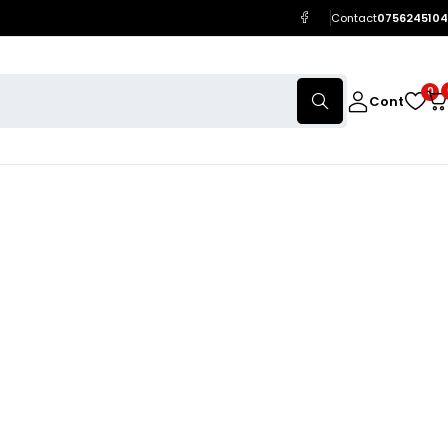
Contact
0756245104
0
Cont