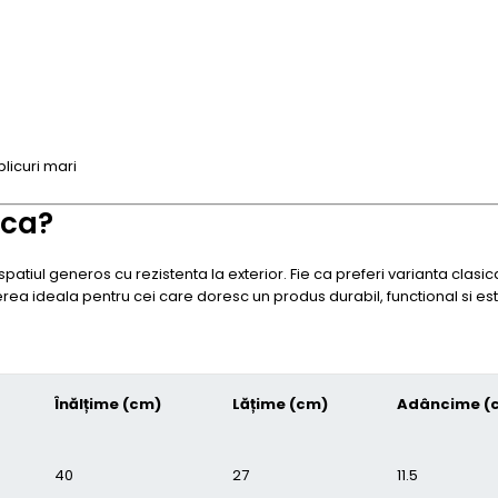
plicuri mari
ica?
spatiul generos cu rezistenta la exterior. Fie ca preferi varianta clas
erea ideala pentru cei care doresc un produs durabil, functional si est
Înălțime (cm)
Lățime (cm)
Adâncime (
40
27
11.5