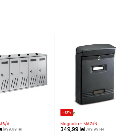
-13%
In stoc
AL6/A
Magnolia – MAG/N
ei
349,99
lei
999,99
lei
399,99
lei