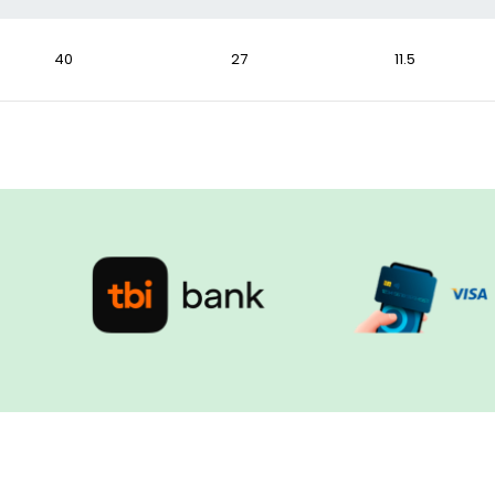
40
27
11.5