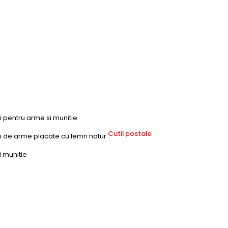
ri pentru arme si munitie
Cutii postale
uri de arme placate cu lemn natur
i munitie