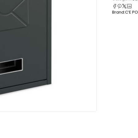
Brand:
C’E PO