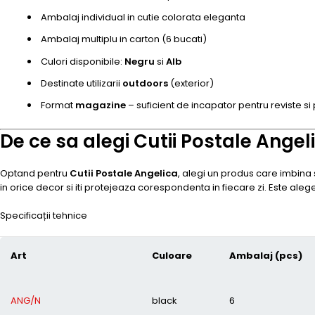
Ambalaj individual in cutie colorata eleganta
Ambalaj multiplu in carton (6 bucati)
Culori disponibile:
Negru
si
Alb
Destinate utilizarii
outdoors
(exterior)
Format
magazine
– suficient de incapator pentru reviste si 
De ce sa alegi Cutii Postale Angel
Optand pentru
Cutii Postale Angelica
, alegi un produs care imbina 
in orice decor si iti protejeaza corespondenta in fiecare zi. Este aleg
Specificații tehnice
Art
Culoare
Ambalaj (pcs)
ANG/N
black
6