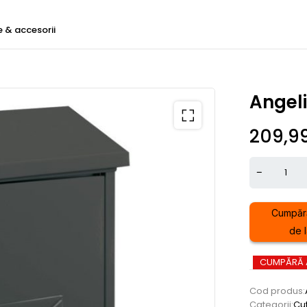
e & accesorii
Angel
209,9
Cumpăr
de l
CUMPĂRĂ
Cod produs:
Categorii:
Cut