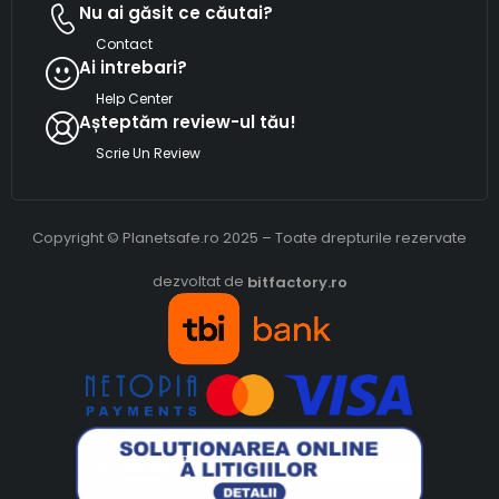
Nu ai găsit ce căutai?
Contact
Ai intrebari?
Help Center
Așteptăm review-ul tău!
Scrie Un Review
Copyright © Planetsafe.ro 2025 – Toate drepturile rezervate
dezvoltat de
bitfactory.ro