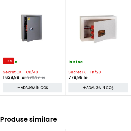
-18%
In stoc
In stoc
Secret CK – CK/40
Secret FK – FK/20
1.639,99
lei
1.999,99
lei
779,99
lei
ADAUGĂ ÎN COȘ
ADAUGĂ ÎN COȘ
Produse similare