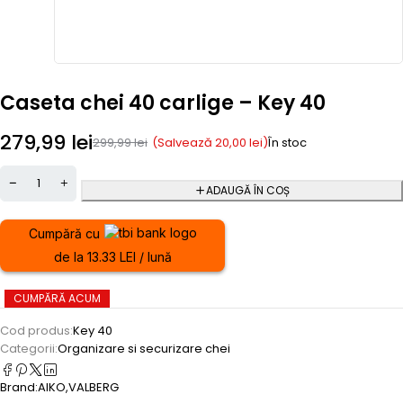
Caseta chei 40 carlige – Key 40
279,99
lei
(Salvează
20,00
lei
)
299,99
lei
În stoc
ADAUGĂ ÎN COȘ
Cumpără cu
de la 13.33 LEI / lună
CUMPĂRĂ ACUM
Cod produs:
Key 40
Categorii:
Organizare si securizare chei
Brand:
AIKO
,
VALBERG