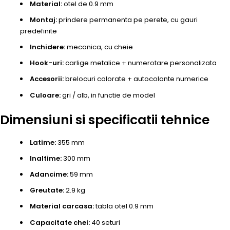
Material:
otel de 0.9 mm
Montaj:
prindere permanenta pe perete, cu gauri
predefinite
Inchidere:
mecanica, cu cheie
Hook-uri:
carlige metalice + numerotare personalizata
Accesorii:
brelocuri colorate + autocolante numerice
Culoare:
gri / alb, in functie de model
Dimensiuni si specificatii tehnice
Latime:
355 mm
Inaltime:
300 mm
Adancime:
59 mm
Greutate:
2.9 kg
Material carcasa:
tabla otel 0.9 mm
Capacitate chei:
40 seturi