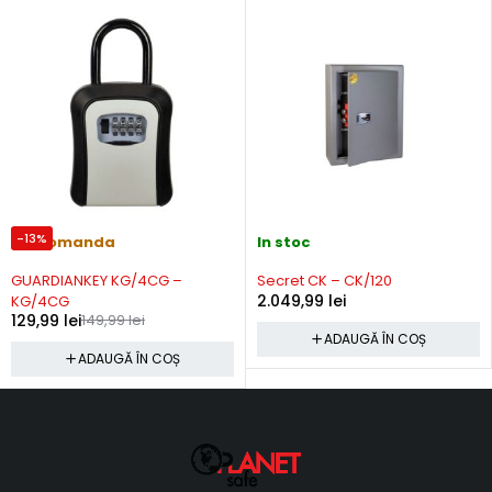
-13%
Precomanda
In stoc
GUARDIANKEY KG/4CG –
Secret CK – CK/120
2.049,99
lei
KG/4CG
129,99
lei
149,99
lei
ADAUGĂ ÎN COȘ
ADAUGĂ ÎN COȘ