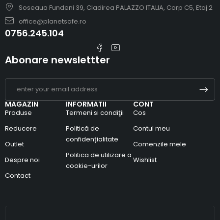
Soseaua Fundeni 39, Cladirea PALAZZO ITALIA, Corp C5, Etaj 2
office@planetsafe.ro
0756.245.104
Abonare newslettter
MAGAZIN
INFORMATII
CONT
Produse
Termeni si condiţii
Cos
Reducere
Politică de
Contul meu
confidențialitate
Outlet
Comenzile mele
Politica de utilizare a
Despre noi
Wishlist
cookie-urilor
Contact