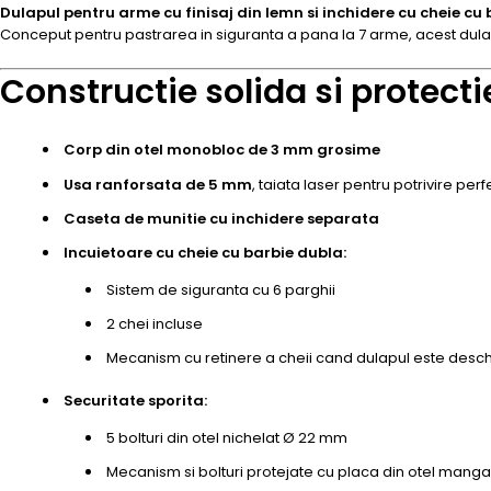
Dulapul pentru arme cu finisaj din lemn si inchidere cu cheie cu
Conceput pentru pastrarea in siguranta a pana la 7 arme, acest dulap 
Constructie solida si protecti
Corp din otel monobloc de 3 mm grosime
Usa ranforsata de 5 mm
, taiata laser pentru potrivire per
Caseta de munitie cu inchidere separata
Incuietoare cu cheie cu barbie dubla:
Sistem de siguranta cu 6 parghii
2 chei incluse
Mecanism cu retinere a cheii cand dulapul este desch
Securitate sporita:
5 bolturi din otel nichelat Ø 22 mm
Mecanism si bolturi protejate cu placa din otel mang