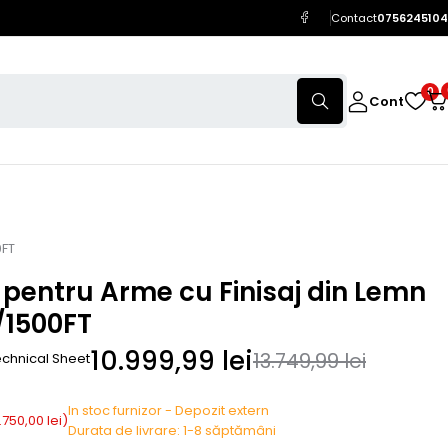
Contact
0756245104
0
Cont
0FT
pentru Arme cu Finisaj din Lemn
/1500FT
10.999,99
lei
13.749,99
lei
chnical Sheet
In stoc furnizor - Depozit extern
.750,00
lei
)
Durata de livrare: 1-8 săptămâni