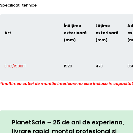
Specificații tehnice
Înălțime
Lățime
Ad
Art
exterioară
exterioară
ex
(mm)
(mm)
(
EHC/1500FT
1520
470
36
*Inaltimea cutiei de munitie interioare nu este inclusa in capacita
PlanetSafe – 25 de ani de experiena,
livrare rapid, montaj profesional si