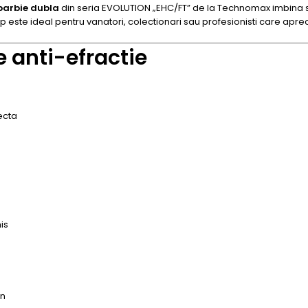
 barbie dubla
din seria EVOLUTION „EHC/FT” de la Technomax imbina s
este ideal pentru vanatori, colectionari sau profesionisti care aprec
e anti-efractie
fecta
is
an