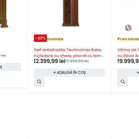
-23%
Precomanda
Precoma
Seif antiefractie Technomax Italia,
Vitrina de
9
lei
inchidere cu cheie, placat cu lemn
cu Sticla A
12.399,99
lei
19.999,
15.999,99
lei
natur, 1520x470x360mm –
OȘ
EHC/1500R
ADAUGĂ ÎN COȘ