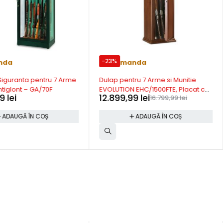
-23%
nda
Precomanda
 Siguranta pentru 7 Arme
Dulap pentru 7 Arme si Munitie
ntiglont – GA/70F
EVOLUTION EHC/1500FTE, Placat cu
99
lei
12.899,99
lei
16.799,99
lei
Lemn, Inchidere Electronica
Certificata UNI EN 1300, Caseta
ADAUGĂ ÎN COȘ
ADAUGĂ ÎN COȘ
Munitie, 1520x470x360 mm, Made in
Italy