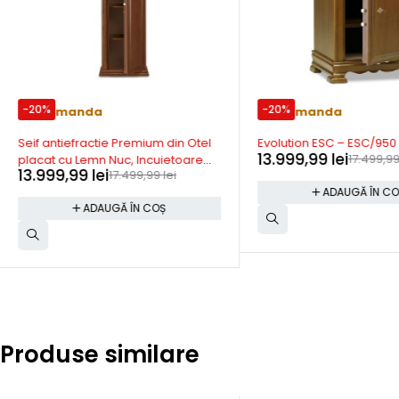
-20%
-20%
Precomanda
Precomanda
Seif antiefractie Premium din Otel
Evolution ESC – ESC/950
13.999,99
lei
17.499,9
placat cu Lemn Nuc, Incuietoare
13.999,99
lei
17.499,99
lei
Electronica Certificata UNI EN 1300,
ADAUGĂ ÎN C
4 Rafturi, 1520x470x360 mm, Made
ADAUGĂ ÎN COȘ
in ItalyEHC/1500RE
Produse similare