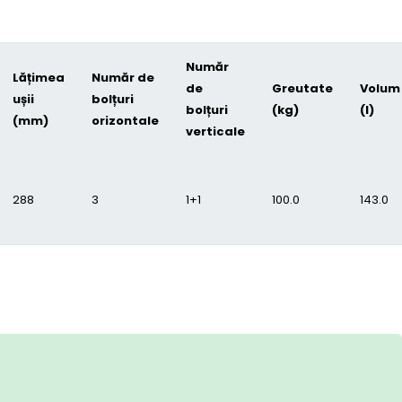
Număr
Lățimea
Număr de
de
Greutate
Volum
ușii
bolțuri
bolțuri
(kg)
(l)
(mm)
orizontale
verticale
288
3
1+1
100.0
143.0