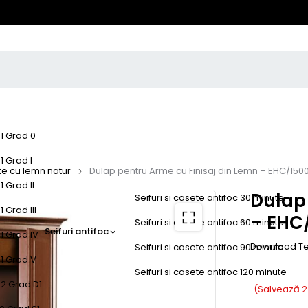
-1 Grad 0
1 Grad I
te cu lemn natur
Dulap pentru Arme cu Finisaj din Lemn – EHC/150
1 Grad II
Dulap 
Seifuri si casete antifoc 30 minute
 Grad III
– EHC
Seifuri si casete antifoc 60 minute
Seifuri antifoc
1 Grad IV
Download Te
Seifuri si casete antifoc 90 minute
-1 Grad V
Seifuri si casete antifoc 120 minute
-2 Grad D1
(Salvează
2