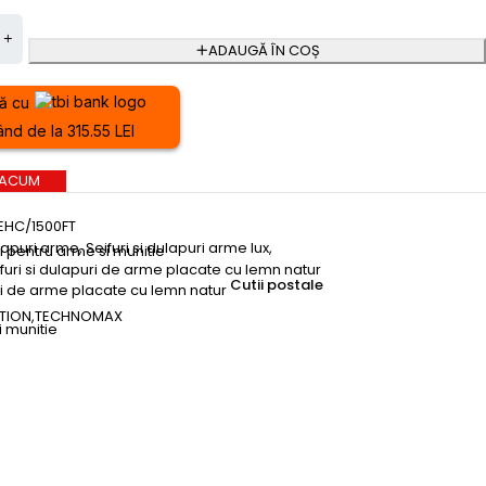
ADAUGĂ ÎN COȘ
ă cu
nd de la 315.55 LEI
 ACUM
EHC/1500FT
lapuri arme
,
Seifuri si dulapuri arme lux
,
ri pentru arme si munitie
furi si dulapuri de arme placate cu lemn natur
Cutii postale
uri de arme placate cu lemn natur
TION
,
TECHNOMAX
i munitie