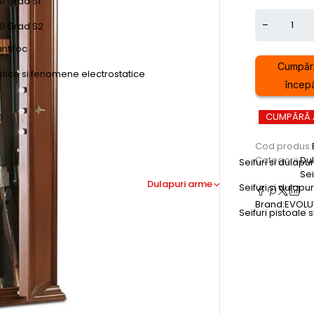
0 Grad S1
50 Grad S2
antifoc
Cumpăr
etice si fenomene electrostatice
începâ
CUMPĂRĂ
Cod produs:
Categorii:
Du
Seifuri si dulapu
Sei
Dulapuri arme
Seifuri si dulap
Brand:
EVOLU
Seifuri pistoale s