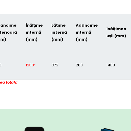
âncime
Înălțime
Lățime
Adâncime
Înălțimea
terioară
internă
internă
internă
ușii (mm)
mm)
(mm)
(mm)
(mm)
0
1280*
375
260
1408
tea totala