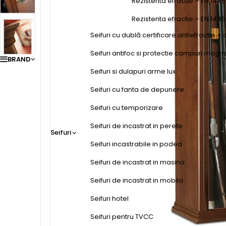
Rezistenta efractie – EN 1445
Rezistenta efractie – EN 144
Seifuri cu dublă certificare antiefractie + 
Seifuri antifoc si protectie campuri magn
BRAND
Seifuri si dulapuri arme lux
Seifuri cu fanta de depunere
Seifuri cu temporizare
Seifuri de incastrat in perete
Seifuri
Seifuri incastrabile in podea
Seifuri de incastrat in masina
Seifuri de incastrat in mobila
Seifuri hotel
Seifuri pentru TVCC