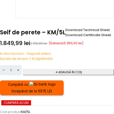
Download Technical Sheet
Seif de perete – KM/5L
Download Certificate Sheet
1.849,99
lei
(Salvează
350,00
lei
)
2.199,99
lei
In stoc furnizor - Depozit extern
Durata de livrare: 1-8 săptămâni
ADAUGĂ ÎN COȘ
Cumpără cu
începând de la 69.15 LEI
CUMPĂRĂ ACUM
Cod produs:
KM/5L