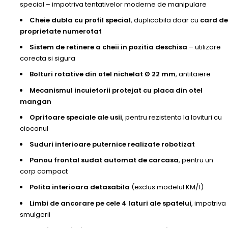
special – impotriva tentativelor moderne de manipulare
Cheie dubla cu profil special
, duplicabila doar cu
card de
proprietate numerotat
Sistem de retinere a cheii in pozitia deschisa
– utilizare
corecta si sigura
Bolturi rotative din otel nichelat Ø 22 mm
, antitaiere
Mecanismul incuietorii protejat cu placa din otel
mangan
Opritoare speciale ale usii
, pentru rezistenta la lovituri cu
ciocanul
Suduri interioare puternice realizate robotizat
Panou frontal sudat automat de carcasa
, pentru un
corp compact
Polita interioara detasabila
(exclus modelul KM/1)
Limbi de ancorare pe cele 4 laturi ale spatelui
, impotriva
smulgerii