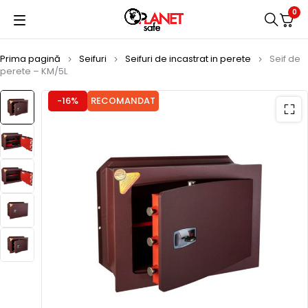
0
Prima pagină
Seifuri
Seifuri de incastrat in perete
Seif de
perete – KM/5L
-16%
RECOMANDAT