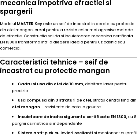
mecanica impotriva efractiei si
spargerii
Modelul
MASTER Key
este un seif de incastrat in perete cu protectie
din otel mangan, creat pentru a rezista celor mai agresive metode
de efractie. Constructia solida si incuietoarea mecanica certificata
EN 1300 il transforma intr-o alegere ideala pentru uz casnic sau
comercial.
Caracteristici tehnice – seif de
incastrat cu protectie mangan
Cadru si usa din otel de 10 mm
, debitare laser pentru
precizie
Usa compusa din 3 straturi de otel
, stratul central fiind din
otel mangan
– rezistenta ridicata la gaurire
Incuietoare de inalta siguranta certificata EN 1300
, cu 8
parghii asimetrice si independente
Sistem anti-pick cu levieri oscilanti
si mentonnet cu profil