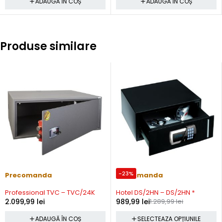
ADAUGĂ ÎN COȘ
ADAUGĂ ÎN COȘ
Produse similare
-23%
Precomanda
Precomanda
Professional TVC – TVC/24K
Hotel DS/2HN – DS/2HN *
2.099,99
lei
989,99
lei
1.289,99
lei
ADAUGĂ ÎN COȘ
SELECTEAZA OPȚIUNILE