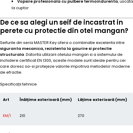
Vopsire profesionala cu pulbere termoindurenta
, uscata
la cuptor
De ce sa alegi un seif de incastrat in
perete cu protectie din otel mangan?
Seifurile din seria MASTER Key ofera o combinatie excelenta intre
siguranta mecanica, rezistenta la gaurire si protectie
structurala
. Datorita utilizarii otelului mangan si a sistemului de
inchidere certificat EN 1300, aceste modele sunt ideale pentru cei
care doresc sa-si protejeze valorile impotriva metodelor moderne
de efractie.
Specificații tehnice
Art
Înălțime exterioară (mm)
Lățime exterioară (mm)
KM/1
210
270