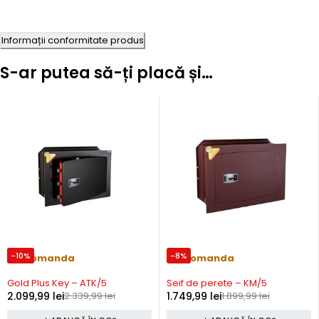
Informații conformitate produs
S-ar putea să-ți placă și…
-10%
-8%
Precomanda
Precomanda
Gold Plus Key – ATK/5
Seif de perete – KM/5
2.099,99
lei
2.339,99
lei
1.749,99
lei
1.899,99
lei