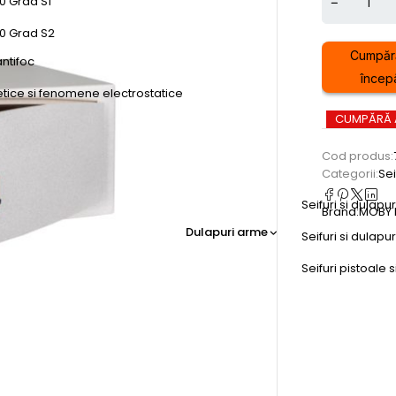
0 Grad S1
50 Grad S2
Cumpăr
antifoc
încep
etice si fenomene electrostatice
CUMPĂRĂ
Cod produs:
Categorii:
Sei
Seifuri si dulapu
Brand:
MOBY 
Dulapuri arme
Seifuri si dulap
Seifuri pistoale s