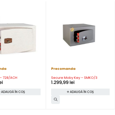
nda
Precomanda
 – 728/ACH
Secure Moby Key – SMKO/3
ei
1.299,99
lei
ADAUGĂ ÎN COȘ
ADAUGĂ ÎN COȘ