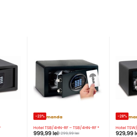
-23%
-28%
Precomanda
Precoma
*
Hotel TSB/4HN-RF – TSB/4HN-RF *
Hotel TSW
999,99
lei
929,99
l
1.299,99
lei