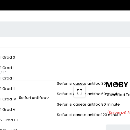
-1 Grad 0
1 Grad I
CH*
1 Grad II
MOBY 
Seifuri si casete antifoc 30 minute
 Grad III
Seifuri si casete antifoc 60 minute
Download Te
Seifuri antifoc
1 Grad IV
Seifuri si casete antifoc 90 minute
-1 Grad V
(Salvează
3
Seifuri si casete antifoc 120 minute
-2 Grad D1