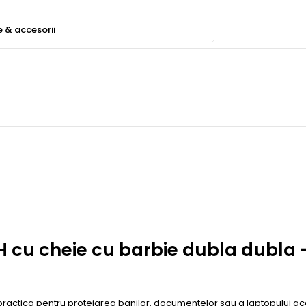
e & accesorii
H cu cheie cu barbie dubla dubla
practica pentru protejarea banilor, documentelor sau a laptopului aca