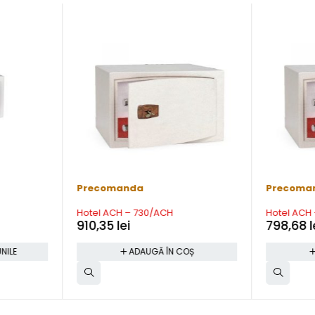
Precomanda
Precoma
Hotel ACH – 730/ACH
Hotel ACH
910,35
lei
798,68
l
NILE
ADAUGĂ ÎN COȘ