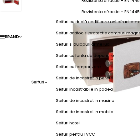
Rezistenta efractie – EN 1445
Rezistenta efractie – EN 144
Seifuri cu dublă certificare antiefractie + 
Seifuri antifoc si protectie campuri magn
BRAND
Seifuri si dulapuri arme lux
Seifuri cu fanta de depunere
Seifuri cu temporizare
Seifuri de incastrat in perete
Seifuri
Seifuri incastrabile in podea
Seifuri de incastrat in masina
Seifuri de incastrat in mobila
Seifuri hotel
Seifuri pentru TVCC