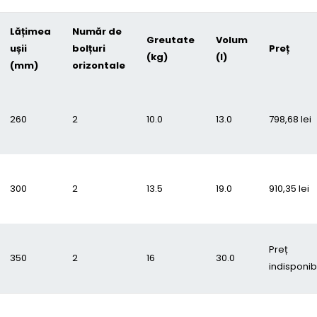
Lățimea
Număr de
Greutate
Volum
ușii
bolțuri
Preț
(kg)
(l)
(mm)
orizontale
260
2
10.0
13.0
798,68
lei
300
2
13.5
19.0
910,35
lei
Preț
350
2
16
30.0
indisponibi