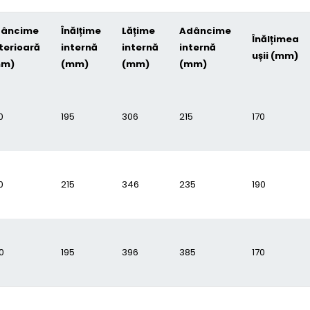
âncime
Înălțime
Lățime
Adâncime
Înălțimea
terioară
internă
internă
internă
ușii (mm)
mm)
(mm)
(mm)
(mm)
0
195
306
215
170
0
215
346
235
190
0
195
396
385
170