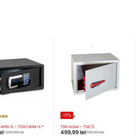
-17%
nda
In stoc
/4HN-S – TSW/4HN-S *
TSK Hotel – TSK/2
ei
499,99
lei
1.299,99
lei
599,99
lei