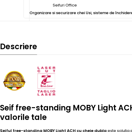
Seifuri Office
Organizare si securizare chei
Usi, sisteme de închider
Descriere
Seif free-standing MOBY Light AC
valorile tale
Seiful free-standing MOBY Light ACH cu cheie dubla
este solutia 