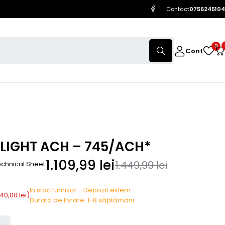
Contact
0756245104
0
Cont
LIGHT ACH – 745/ACH*
1.109,99
lei
1.449,99
lei
chnical Sheet
In stoc furnizor - Depozit extern
40,00
lei
)
Durata de livrare: 1-8 săptămâni