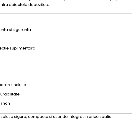
ntru obiectele depozitate.
enta si siguranta
ectie suplimentara
corare incluse
urabilitate
 inch
solutie sigura, compacta si usor de integrat in orice spatiu!