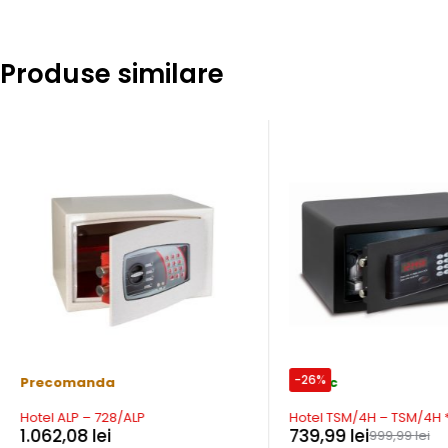
Produse similare
-26%
Precomanda
In stoc
Hotel ALP – 728/ALP
Hotel TSM/4H – TSM/4H 
1.062,08
lei
739,99
lei
999,99
lei