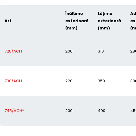
Înălțime
Lățime
Ad
Art
exterioară
exterioară
ex
(mm)
(mm)
(
728/ACH
200
310
28
730/ACH
220
350
30
745/ACH*
200
400
45