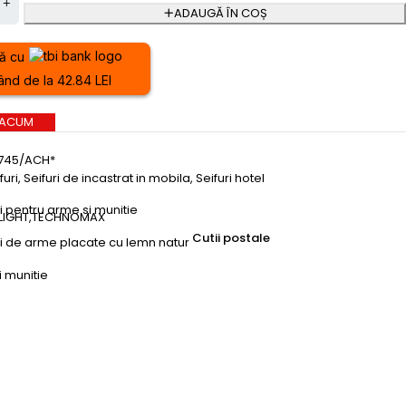
ADAUGĂ ÎN COȘ
ă cu
ând de la 42.84 LEI
 ACUM
745/ACH*
furi
,
Seifuri de incastrat in mobila
,
Seifuri hotel
ri pentru arme si munitie
LIGHT
,
TECHNOMAX
Cutii postale
uri de arme placate cu lemn natur
i munitie