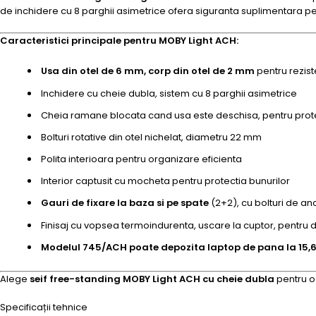
de inchidere cu 8 parghii asimetrice ofera siguranta suplimentara pe
Caracteristici principale pentru MOBY Light ACH:
Usa din otel de 6 mm, corp din otel de 2 mm
pentru rezist
Inchidere cu cheie dubla, sistem cu 8 parghii asimetrice
Cheia ramane blocata cand usa este deschisa, pentru prot
Bolturi rotative din otel nichelat, diametru 22 mm
Polita interioara pentru organizare eficienta
Interior captusit cu mocheta pentru protectia bunurilor
Gauri de fixare la baza si pe spate
(2+2), cu bolturi de an
Finisaj cu vopsea termoindurenta, uscare la cuptor, pentru d
Modelul 745/ACH poate depozita laptop de pana la 15,6
Alege
seif free-standing MOBY Light ACH cu cheie dubla
pentru o 
Specificații tehnice