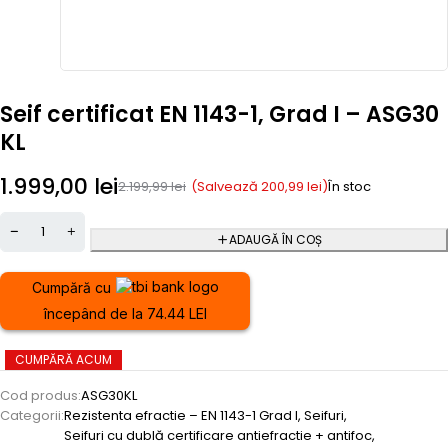
Seif certificat EN 1143-1, Grad I – ASG30
KL
1.999,00
lei
(Salvează
200,99
lei
)
2.199,99
lei
În stoc
ADAUGĂ ÎN COȘ
Cumpără cu
începând de la 74.44 LEI
CUMPĂRĂ ACUM
Cod produs:
ASG30KL
Categorii:
Rezistenta efractie – EN 1143-1 Grad I
,
Seifuri
,
Seifuri cu dublă certificare antiefractie + antifoc
,