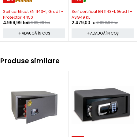
Precomanda
In stoc
Seif certificat EN 1143-1, Grad I -
Seif certificat EN 1143-1, Grad I –
Protector 4450
ASG49 KL
4.999,99
lei
5.899,99
lei
2.479,00
lei
2.999,99
lei
ADAUGĂ ÎN COȘ
ADAUGĂ ÎN COȘ
Produse similare