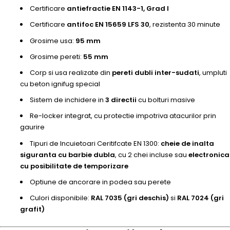
Certificare
antiefractie EN 1143-1, Grad I
Certificare
antifoc EN 15659 LFS 30
, rezistenta 30 minute
Grosime usa:
95 mm
Grosime pereti:
55 mm
Corp si usa realizate din
pereti dubli inter-sudati
, umpluti
cu beton ignifug special
Sistem de inchidere in
3 directii
cu bolturi masive
Re-locker integrat, cu protectie impotriva atacurilor prin
gaurire
Tipuri de Incuietoari Ceritifcate EN 1300:
cheie de inalta
siguranta cu barbie dubla
, cu 2 chei incluse sau
electronica
cu posibilitate de temporizare
Optiune de ancorare in podea sau perete
Culori disponibile:
RAL 7035 (gri deschis)
si
RAL 7024 (gri
grafit)