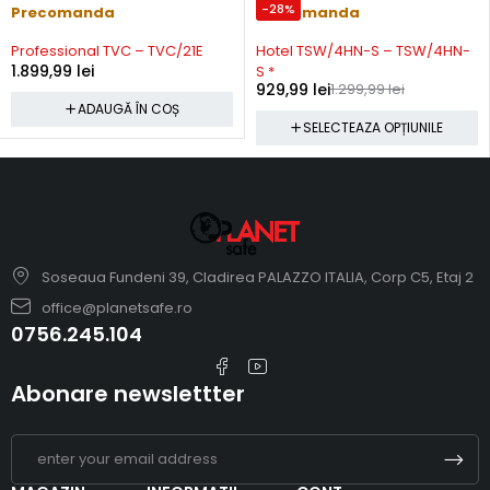
-28%
Precomanda
Precomanda
Professional TVC – TVC/21E
Hotel TSW/4HN-S – TSW/4HN-
1.899,99
lei
S *
929,99
lei
1.299,99
lei
ADAUGĂ ÎN COȘ
SELECTEAZA OPȚIUNILE
Soseaua Fundeni 39, Cladirea PALAZZO ITALIA, Corp C5, Etaj 2
office@planetsafe.ro
0756.245.104
Abonare newslettter