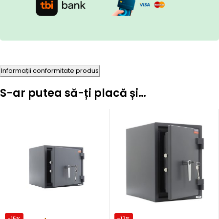
Informații conformitate produs
S-ar putea să-ți placă și…
-15%
-17%