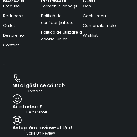
MAGAZIN
INFORMATII
CONT
Produse
Termeni si condiţii
Cos
Reducere
Politică de
Contul meu
confidențialitate
Outlet
Comenzile mele
Politica de utilizare a
Despre noi
Wishlist
cookie-urilor
Contact
Nu ai găsit ce căutai?
Contact
Ai intrebari?
Help Center
Așteptăm review-ul tău!
Scrie Un Review