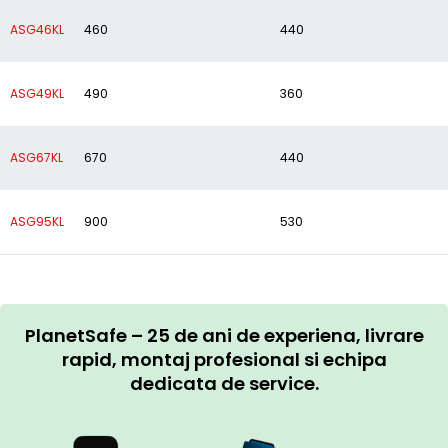
ASG46KL
460
440
ASG49KL
490
360
ASG67KL
670
440
ASG95KL
900
530
PlanetSafe – 25 de ani de experiena, livrare
rapid, montaj profesional si echipa
dedicata de service.