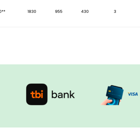
0**
1830
955
430
3