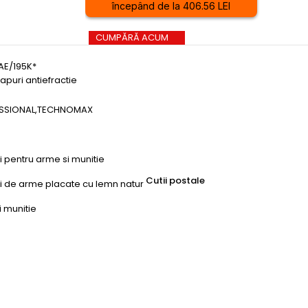
începând de la 406.56 LEI
CUMPĂRĂ ACUM
AE/195K*
apuri antiefractie
SSIONAL
,
TECHNOMAX
ri pentru arme si munitie
Cutii postale
uri de arme placate cu lemn natur
i munitie