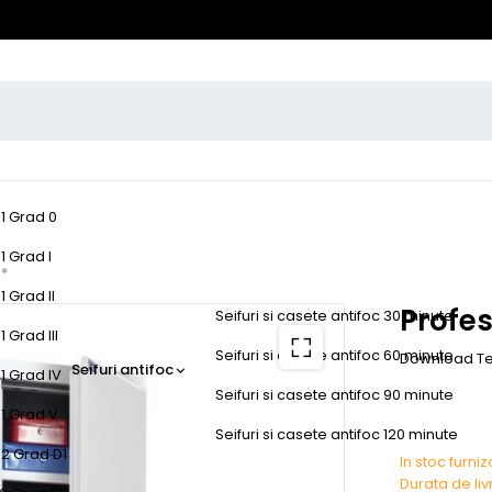
-1 Grad 0
1 Grad I
K*
1 Grad II
Profes
Seifuri si casete antifoc 30 minute
 Grad III
Seifuri si casete antifoc 60 minute
Download Te
Seifuri antifoc
1 Grad IV
Seifuri si casete antifoc 90 minute
-1 Grad V
Seifuri si casete antifoc 120 minute
-2 Grad D1
In stoc furni
Durata de li