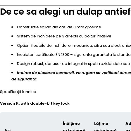
De ce sa alegi un dulap antief
Constructie solida din otel de 3 mm grosime
Sistem de inchidere pe 3 directii cu bolturi masive
Optiuni flexibile de inchidere: mecanica, cifru sau electronic
Incuietori certificate EN 1300 – siguranta garantata la stan
Design robust, dar usor de integrat in spatii rezidentiale sa
Inainte de plasarea comenzii, va rugam sa verificati dimensi
de siguranta.
Specificații tehnice
Version K: with double-bit key lock
Înălțime
Lățime
Ad
Art
exterioară
exterioară
ex