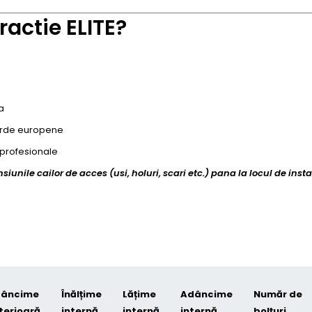
ractie ELITE?
a
darde europene
u profesionale
unile cailor de acces (usi, holuri, scari etc.) pana la locul de insta
âncime
Înălțime
Lățime
Adâncime
Număr de
terioară
internă
internă
internă
bolțuri