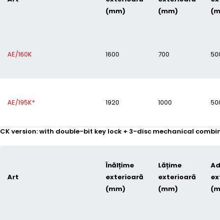
(mm)
(mm)
(
AE/160K
1600
700
50
AE/195K*
1920
1000
50
CK version: with double-bit key lock + 3-disc mechanical combi
Înălțime
Lățime
Ad
Art
exterioară
exterioară
ex
(mm)
(mm)
(