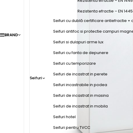
Rezistenta efractie – EN 1445
Rezistenta efractie – EN 144
Seifuri cu dublă certificare antiefractie + 
Seifuri antifoc si protectie campuri magn
BRAND
Seifuri si dulapuri arme lux
Seifuri cu fanta de depunere
Seifuri cu temporizare
Seifuri de incastrat in perete
Seifuri
Seifuri incastrabile in podea
Seifuri de incastrat in masina
Seifuri de incastrat in mobila
Seifuri hotel
Seifuri pentru TVCC