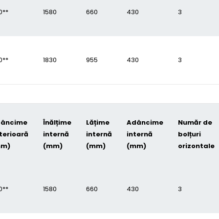
0**
1580
660
430
3
0**
1830
955
430
3
âncime
Înălțime
Lățime
Adâncime
Număr de
terioară
internă
internă
internă
bolțuri
mm)
(mm)
(mm)
(mm)
orizontale
0**
1580
660
430
3