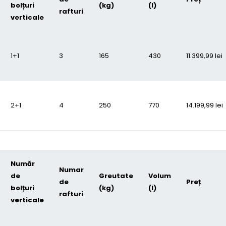
bolțuri
(kg)
(l)
rafturi
verticale
1+1
3
165
430
11.399,99
lei
2+1
4
250
770
14.199,99
lei
Număr
Numar
de
Greutate
Volum
de
Preț
bolțuri
(kg)
(l)
rafturi
verticale