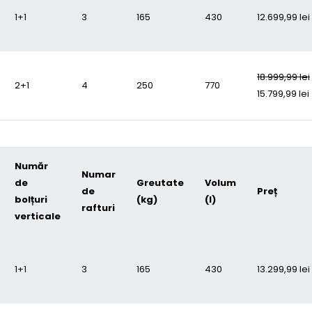
1+1
3
165
430
12.699,99
lei
18.999,99
lei
2+1
4
250
770
15.799,99
lei
Număr
Numar
de
Greutate
Volum
de
Preț
bolțuri
(kg)
(l)
rafturi
verticale
1+1
3
165
430
13.299,99
lei