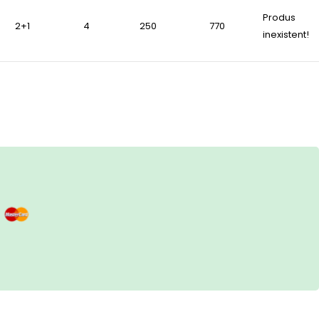
Produs
2+1
4
250
770
inexistent!