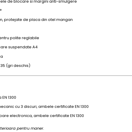
le de blocare si margini anti-smulgere
°
mm, protejate de placa din otel mangan
ntru polite reglabile
osare suspendate A4
ra
35 (gri deschis)
a EN 1300
ecanic cu 3 discuri, ambele certificate EN 1300
oare electronica, ambele certificate EN 1300
terioara pentru maner.