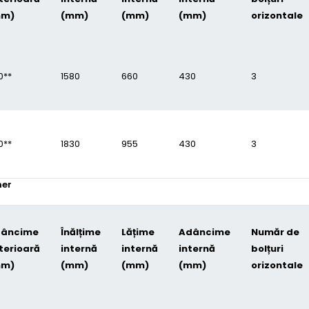
mm)
(mm)
(mm)
(mm)
orizontale
0**
1580
660
430
3
0**
1830
955
430
3
ner
âncime
Înălțime
Lățime
Adâncime
Număr de
terioară
internă
internă
internă
bolțuri
mm)
(mm)
(mm)
(mm)
orizontale