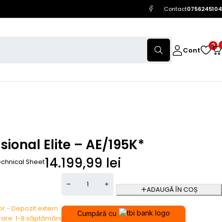
Contact
0756245104
0
Cont
sional Elite – AE/195K*
14.199,99
lei
chnical Sheet
ADAUGĂ ÎN COȘ
zor - Depozit extern
Cumpără cu
vrare: 1-8 săptămâni