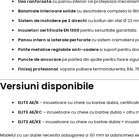
Usa ranforsata
cu panou interior ce protejeaza mecanisme
Balamale interioare solide
cu deschidere completa la 180
Sistem de inchidere pe 3 directii
cu bolturi din otel Ø 22 
Incuietori certificate EN 1300
pentru securitate garantata
Panou intern si laterale perforate
cu sistem cremaliera pe
Polite metalice reglabile anti-cadere
si suport pentru d
Puncte de ancorare
pe partea din spate pentru fixare sigu
Finisaj profesional
: vopsire pulbere termoindurenta, RAL 70
Versiuni disponibile
ELITE AE/K
– incuietoare cu cheie cu barbie dubla, certificat
ELITE AE/KC
– incuietoare cu cheie cu barbie dubla + cifru m
ELITE AE/KE
– incuietoare cu cheie cu barbie dubla + incuiet
Modelul cu usi duble necesita adaugarea a 50 mm la adancimea ex