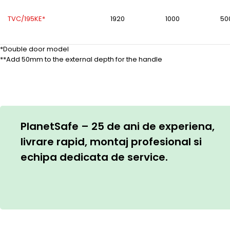
TVC/195KE*
1920
1000
50
*Double door model
**Add 50mm to the external depth for the handle
PlanetSafe – 25 de ani de experiena,
livrare rapid, montaj profesional si
echipa dedicata de service.