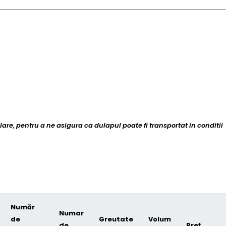
lare, pentru a ne asigura ca dulapul poate fi transportat in conditii
Număr
Numar
de
Greutate
Volum
de
Preț