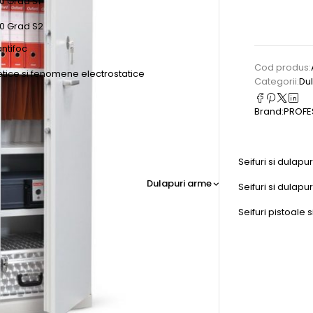
0 Grad S1
50 Grad S2
antifoc
Cod produs:
etice si fenomene electrostatice
Categorii:
Dul
Brand:
PROFE
Seifuri si dulapu
Dulapuri arme
Seifuri si dulap
Seifuri pistoale s