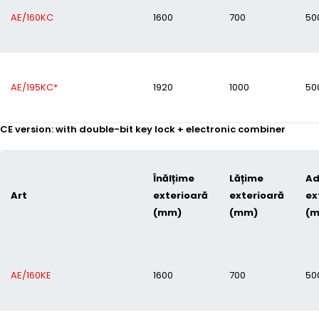
AE/160KC
1600
700
50
AE/195KC*
1920
1000
50
CE version: with double-bit key lock + electronic combiner
Înălțime
Lățime
Ad
Art
exterioară
exterioară
ex
(mm)
(mm)
(
AE/160KE
1600
700
50