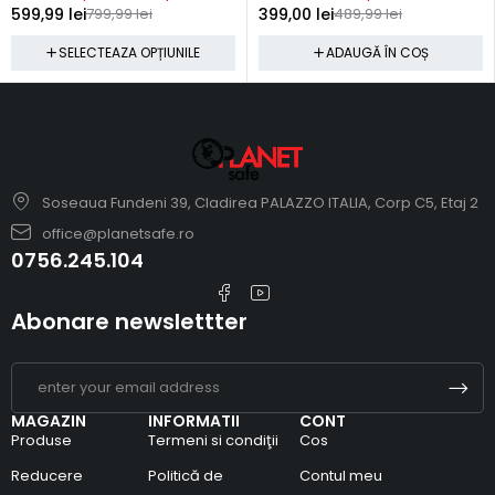
599,99
lei
799,99
lei
399,00
lei
489,99
lei
SELECTEAZA OPȚIUNILE
ADAUGĂ ÎN COȘ
Soseaua Fundeni 39, Cladirea PALAZZO ITALIA, Corp C5, Etaj 2
office@planetsafe.ro
0756.245.104
Abonare newslettter
MAGAZIN
INFORMATII
CONT
Produse
Termeni si condiţii
Cos
Reducere
Politică de
Contul meu