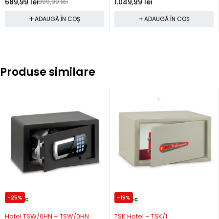
689,99
lei
899,99
lei
1.049,99
lei
ADAUGĂ ÎN COȘ
ADAUGĂ ÎN COȘ
Produse similare
-25%
-19%
In stoc
In stoc
Hotel TSW/0HN – TSW/0HN
TSK Hotel – TSK/1