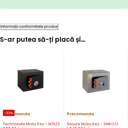
Informații conformitate produs
S-ar putea să-ți placă și…
-23%
Precomanda
Precomanda
Technosafe Moby Key – MTK/2
Secure Moby Key – SMKO/2