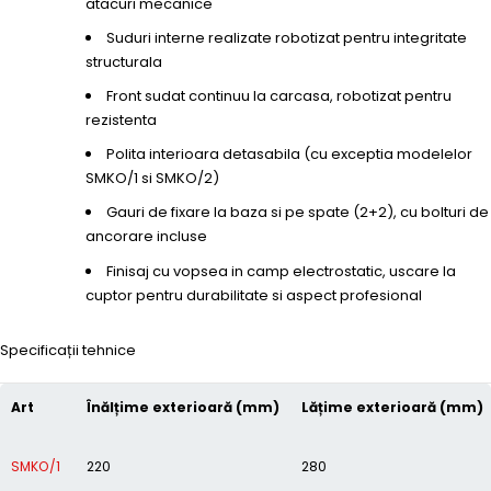
atacuri mecanice
Suduri interne realizate robotizat pentru integritate
structurala
Front sudat continuu la carcasa, robotizat pentru
rezistenta
Polita interioara detasabila (cu exceptia modelelor
SMKO/1 si SMKO/2)
Gauri de fixare la baza si pe spate (2+2), cu bolturi de
ancorare incluse
Finisaj cu vopsea in camp electrostatic, uscare la
cuptor pentru durabilitate si aspect profesional
Specificații tehnice
Art
Înălțime exterioară (mm)
Lățime exterioară (mm)
SMKO/1
220
280