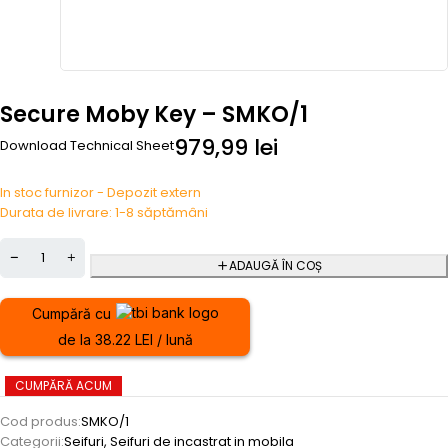
Secure Moby Key – SMKO/1
979,99
lei
Download Technical Sheet
In stoc furnizor - Depozit extern
Durata de livrare: 1-8 săptămâni
ADAUGĂ ÎN COȘ
Cumpără cu
de la 38.22 LEI / lună
CUMPĂRĂ ACUM
Cod produs:
SMKO/1
Categorii:
Seifuri
,
Seifuri de incastrat in mobila