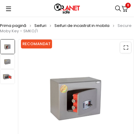
0
Prima pagină
Seifuri
Seifuri de incastrat in mobila
Secure
Moby Key – SMKO/1
RECOMANDAT