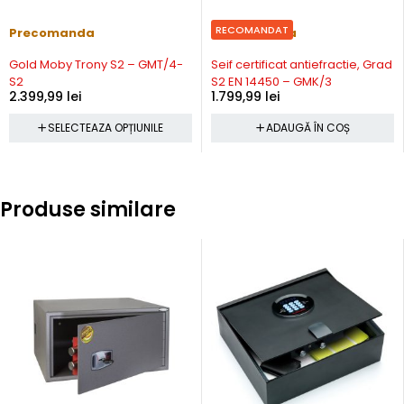
RECOMANDAT
Precomanda
Precomanda
Gold Moby Trony S2 – GMT/4-
Seif certificat antiefractie, Grad
S2
S2 EN 14450 – GMK/3
2.399,99
lei
1.799,99
lei
SELECTEAZA OPȚIUNILE
ADAUGĂ ÎN COȘ
Produse similare