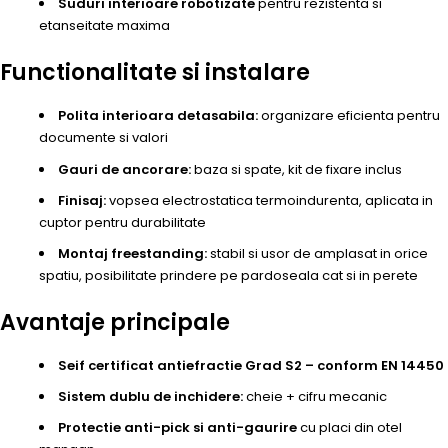
Suduri interioare robotizate
pentru rezistenta si
etanseitate maxima
Functionalitate si instalare
Polita interioara detasabila:
organizare eficienta pentru
documente si valori
Gauri de ancorare:
baza si spate, kit de fixare inclus
Finisaj:
vopsea electrostatica termoindurenta, aplicata in
cuptor pentru durabilitate
Montaj freestanding:
stabil si usor de amplasat in orice
spatiu, posibilitate prindere pe pardoseala cat si in perete
Avantaje principale
Seif certificat antiefractie Grad S2 – conform EN 14450
Sistem dublu de inchidere:
cheie + cifru mecanic
Protectie anti-pick si anti-gaurire
cu placi din otel