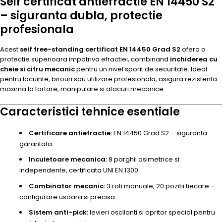
Seif certificat antiefractie EN 14450 S2
– siguranta dubla, protectie
profesionala
Acest
seif free-standing certificat EN 14450 Grad S2
ofera o
protectie superioara impotriva efractiei, combinand
inchiderea cu
cheie si cifru mecanic
pentru un nivel sporit de securitate. Ideal
pentru locuinte, birouri sau utilizare profesionala, asigura rezistenta
maxima la fortare, manipulare si atacuri mecanice.
Caracteristici tehnice esentiale
Certificare antiefractie:
EN 14450 Grad S2 – siguranta
garantata
Incuietoare mecanica:
8 parghii asimetrice si
independente, certificata UNI EN 1300
Combinator mecanic:
3 roti manuale, 20 pozitii fiecare –
configurare usoara si precisa
Sistem anti-pick:
levieri oscilanti si opritor special pentru