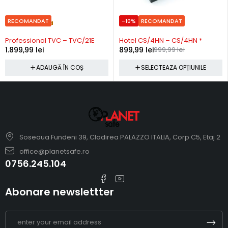
RECOMANDAT
-10%
RECOMANDAT
Precomanda
Precomanda
Professional TVC – TVC/21E
Hotel CS/4HN – CS/4HN *
1.899,99
lei
899,99
lei
999,99
lei
ADAUGĂ ÎN COȘ
SELECTEAZA OPȚIUNILE
Soseaua Fundeni 39, Cladirea PALAZZO ITALIA, Corp C5, Etaj 2
office@planetsafe.ro
0756.245.104
Abonare newslettter