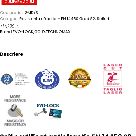
CUMPĂRĂ ACUM
Cod produs:
GMD/3
Categorii:
Rezistenta efractie – EN 14450 Grad S2
,
Seifuri
Brand:
EVO-LOCK
,
GOLD
,
TECHNOMAX
Descriere