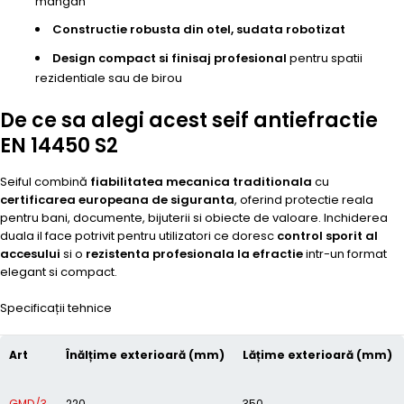
mangan
Constructie robusta din otel, sudata robotizat
Design compact si finisaj profesional
pentru spatii
rezidentiale sau de birou
De ce sa alegi acest seif antiefractie
EN 14450 S2
Seiful combină
fiabilitatea mecanica traditionala
cu
certificarea europeana de siguranta
, oferind protectie reala
pentru bani, documente, bijuterii si obiecte de valoare. Inchiderea
duala il face potrivit pentru utilizatori ce doresc
control sporit al
accesului
si o
rezistenta profesionala la efractie
intr-un format
elegant si compact.
Specificații tehnice
Art
Înălțime exterioară (mm)
Lățime exterioară (mm)
GMD/3
220
350