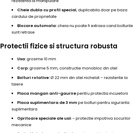
rezistenta la manipulare
Cheie dubla cu profil special
, duplicabila doar pe baza
cardului de proprietate
Blocare automata:
cheia nu poate fi extrasa cand bolturile
sunt retrase
Protectii fizice si structura robusta
Usa:
grosime 10 mm
Corp:
grosime 5 mm, constructie monobloc din otel
Bolturi rotative:
Ø 22 mm din otel nichelat – rezistente la
taiere
Placa mangan anti-gaurire
pentru protectia incuietorii
Placa suplimentara de 3 mm
pe bolturi pentru siguranta
suplimentara
Opritoare speciale ale usii
– protectie impotriva socurilor
mecanice