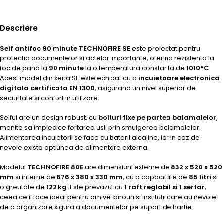
Descriere
Seif antifoc 90 minute TECHNOFIRE SE
este proiectat pentru
protectia documentelor si actelor importante, oferind rezistenta la
foc de pana la
90 minute
la o temperatura constanta de
1010°C
.
Acest model din seria SE este echipat cu o
incuietoare electronica
digitala certificata EN 1300
, asigurand un nivel superior de
securitate si confort in utilizare.
Seiful are un design robust, cu
bolturi fixe pe partea balamalelor
,
menite sa impiedice fortarea usii prin smulgerea balamalelor.
Alimentarea incuietorii se face cu baterii alcaline, iar in caz de
nevoie exista optiunea de alimentare externa.
Modelul
TECHNOFIRE 80E
are dimensiuni externe de
832 x 520 x 520
mm
si interne de
676 x 380 x 330 mm
, cu o capacitate de
85 litri
si
o greutate de
122 kg
. Este prevazut cu
1 raft reglabil si 1 sertar
,
ceea ce il face ideal pentru arhive, birouri si institutii care au nevoie
de o organizare sigura a documentelor pe suport de hartie.