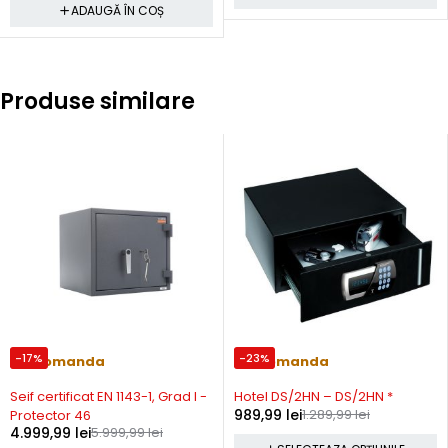
ADAUGĂ ÎN COȘ
Produse similare
-17%
-23%
Precomanda
Precomanda
Seif certificat EN 1143-1, Grad I -
Hotel DS/2HN – DS/2HN *
989,99
lei
1.289,99
lei
Protector 46
4.999,99
lei
5.999,99
lei