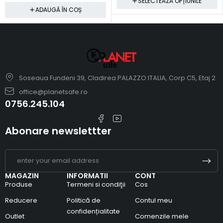
SELECTEAZA OPȚIUNILE
ADAUGĂ ÎN COȘ
Soseaua Fundeni 39, Cladirea PALAZZO ITALIA, Corp C5, Etaj 2
office@planetsafe.ro
0756.245.104
Abonare newslettter
MAGAZIN
INFORMATII
CONT
Produse
Termeni si condiţii
Cos
Reducere
Politică de
Contul meu
confidențialitate
Outlet
Comenzile mele