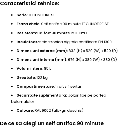
Caracteristici tehnice:
Serie:
TECHNOFIRE SE
Fraza cheie:
Seif antifoc 90 minute TECHNOFIRE SE
Rezistenta la foc:
90 minute la 1010°C
Incuietoare:
electronica digitala certificata EN 1300
Dimensiuni externe (mm):
832 (H) x 520 (W) x 520 (D)
Dimensiuni interne (mm):
676 (H) x 380 (W) x 330 (D)
Volum intern:
85 L
Greutate:
122 kg
Compartimentare:
1 raft si 1 sertar
Securitate suplimentara:
bolturi fixe pe partea
balamalelor
Culoare:
RAL 9002 (alb-gri deschis)
De ce sa alegi un seif antifoc 90 minute