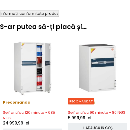
Informații conformitate produs
S-ar putea să-ți placă și…
RECOMANDAT
Precomanda
Precomanda
Seif antifoc 120 minute - 635
Seif antifoc 90 minute - 80 NGS
5.999,99
lei
NGS
24.999,99
lei
ADAUGĂ ÎN COȘ