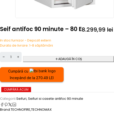
Seif antifoc 90 minute – 80 E
8.299,99
lei
In stoc furnizor - Depozit extern
Durata de livrare: 1-8 săptămâni
ADAUGĂ ÎN COȘ
Cumpără cu
începând de la 270.49 LEI
CUMPĂRĂ ACUM
Categorii:
Seifuri
,
Seifuri si casete antifoc 90 minute
Brand:
TECHNOFIRE
,
TECHNOMAX