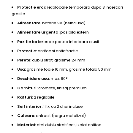
Protectie eroare:
blocare temporara dupa 3 incercari
gresite
Alimentare:
baterie 9V (neinclusa)
Alimentare urgenta:
posibila extern
Pozitie baterie:
pe partea interioara a usii
Protectie:
antifoc si antiefractie
Perete:
dublu strat, grosime 24 mm
Usa:
grosime foaie 10 mm, grosime totala 50 mm
Deschidere usa:
max. 90°
Garnituri:
cromate, finisaj premium
Rafturi:
2 reglabile
Seif interior:
1 fix, cu 2 chei incluse
Culoare:
antracit (negru metalizat)
Material:
otel dublu stratificat, izolat antifoc