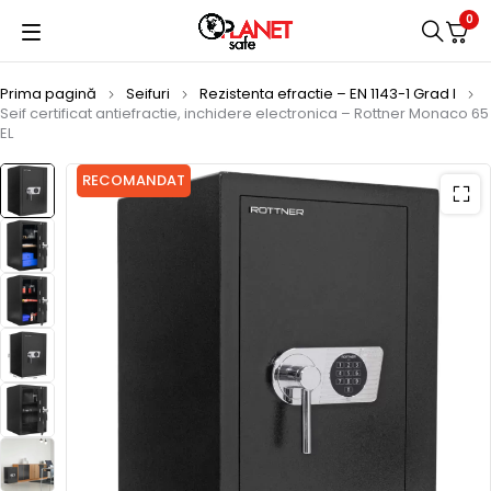
0
Prima pagină
Seifuri
Rezistenta efractie – EN 1143-1 Grad I
Seif certificat antiefractie, inchidere electronica – Rottner Monaco 65
EL
RECOMANDAT