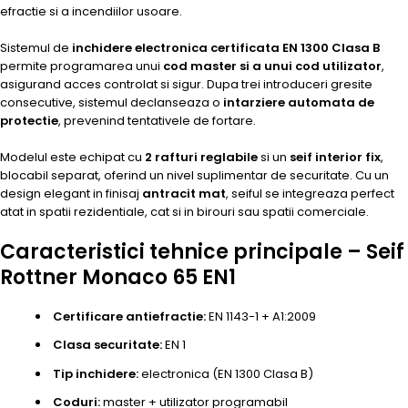
efractie si a incendiilor usoare.
Sistemul de
inchidere electronica certificata EN 1300 Clasa B
permite programarea unui
cod master si a unui cod utilizator
,
asigurand acces controlat si sigur. Dupa trei introduceri gresite
consecutive, sistemul declanseaza o
intarziere automata de
protectie
, prevenind tentativele de fortare.
Modelul este echipat cu
2 rafturi reglabile
si un
seif interior fix
,
blocabil separat, oferind un nivel suplimentar de securitate. Cu un
design elegant in finisaj
antracit mat
, seiful se integreaza perfect
atat in spatii rezidentiale, cat si in birouri sau spatii comerciale.
Caracteristici tehnice principale – Seif
Rottner Monaco 65 EN1
Certificare antiefractie:
EN 1143-1 + A1:2009
Clasa securitate:
EN 1
Tip inchidere:
electronica (EN 1300 Clasa B)
Coduri:
master + utilizator programabil