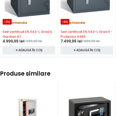
-11%
-6%
Precomanda
Precomanda
Seif certificat EN 1143-1, Grad II,
Seif certificat EN 1143-1, Grad II -
Gardian 67
Protector 6465
4.999,99
lei
5.599,99
lei
7.499,99
lei
7.999,99
lei
ADAUGĂ ÎN COȘ
ADAUGĂ ÎN COȘ
Produse similare