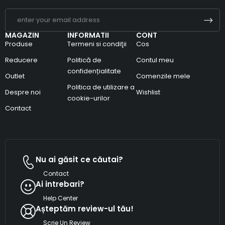
MAGAZIN
INFORMATII
CONT
Produse
Termeni si condiţii
Cos
Reducere
Politică de
Contul meu
confidențialitate
Outlet
Comenzile mele
Politica de utilizare a
Despre noi
Wishlist
cookie-urilor
Contact
Nu ai găsit ce căutai?
Contact
Ai intrebari?
Help Center
Așteptăm review-ul tău!
Scrie Un Review