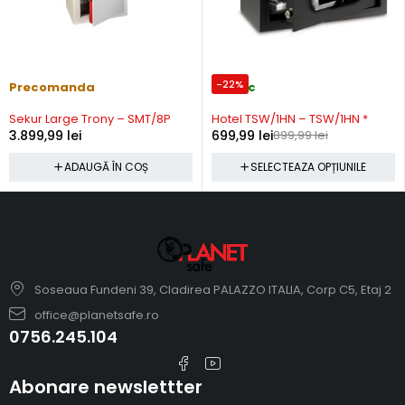
-22%
Precomanda
In stoc
Sekur Large Trony – SMT/8P
Hotel TSW/1HN – TSW/1HN *
3.899,99
lei
699,99
lei
899,99
lei
ADAUGĂ ÎN COȘ
SELECTEAZA OPȚIUNILE
Soseaua Fundeni 39, Cladirea PALAZZO ITALIA, Corp C5, Etaj 2
office@planetsafe.ro
0756.245.104
Abonare newslettter