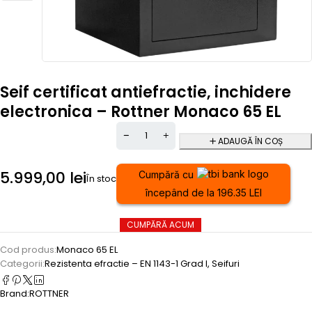
Seif certificat antiefractie, inchidere
electronica – Rottner Monaco 65 EL
ADAUGĂ ÎN COȘ
5.999,00
lei
Cumpără cu
În stoc
începând de la 196.35 LEI
CUMPĂRĂ ACUM
Cod produs:
Monaco 65 EL
Categorii:
Rezistenta efractie – EN 1143-1 Grad I
,
Seifuri
Brand:
ROTTNER