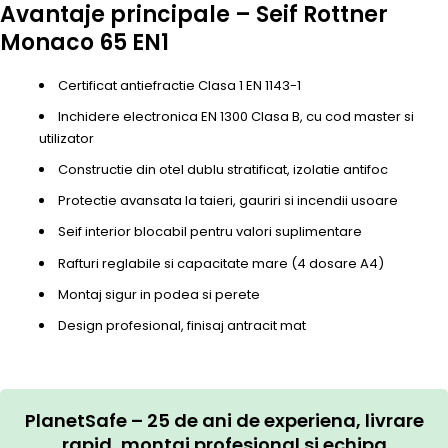
Avantaje principale – Seif Rottner
Monaco 65 EN1
Certificat antiefractie Clasa 1 EN 1143-1
Inchidere electronica EN 1300 Clasa B, cu cod master si
utilizator
Constructie din otel dublu stratificat, izolatie antifoc
Protectie avansata la taieri, gauriri si incendii usoare
Seif interior blocabil pentru valori suplimentare
Rafturi reglabile si capacitate mare (4 dosare A4)
Montaj sigur in podea si perete
Design profesional, finisaj antracit mat
PlanetSafe – 25 de ani de experiena, livrare
rapid, montaj profesional si echipa