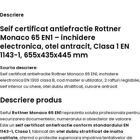
Descriere
Seif certificat antiefractie Rottner
Monaco 65 EN1 – inchidere
electronica, otel antracit, Clasa 1 EN
1143-1, 655x435x445 mm
Scurta descriere:
Seif certificat antiefractie Rottner Monaco 65 EN1, inchidere
electronica EN 1300 clasa B, cod master si utilizator, 2 rafturi reglabile,
seif interior cu cheie, otel dublu stratificat, culoare antracit.
Descriere produs
Seiful
Rottner Monaco 65 EN1
reprezinta solutia profesionala pentru
securizarea documentelor, numerarului si obiectelor de valoare.
Este un
seif certificat antiefractie conform standardului EN
1143-1, Clasa 1
, fabricat din
otel dublu stratificat de inalta
calitate
, oferind o protectie superioara impotriva tentativelor de