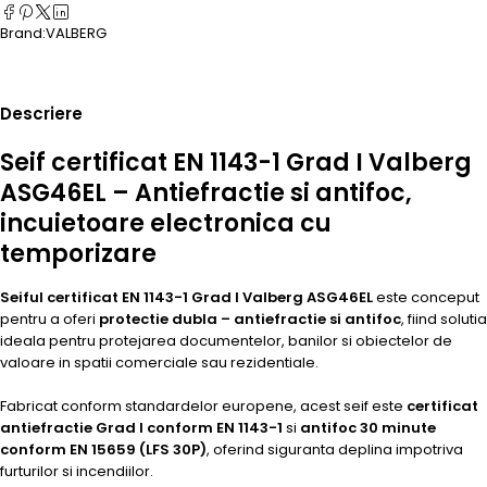
Brand:
VALBERG
Descriere
Seif certificat EN 1143-1 Grad I Valberg
ASG46EL – Antiefractie si antifoc,
incuietoare electronica cu
temporizare
Seiful certificat EN 1143-1 Grad I Valberg ASG46EL
este conceput
pentru a oferi
protectie dubla – antiefractie si antifoc
, fiind solutia
ideala pentru protejarea documentelor, banilor si obiectelor de
valoare in spatii comerciale sau rezidentiale.
Fabricat conform standardelor europene, acest seif este
certificat
antiefractie Grad I conform EN 1143-1
si
antifoc 30 minute
conform EN 15659 (LFS 30P)
, oferind siguranta deplina impotriva
furturilor si incendiilor.