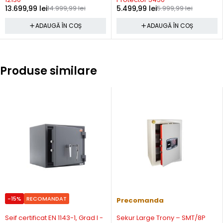
13.699,99
lei
14.999,99
lei
5.499,99
lei
5.999,99
lei
ADAUGĂ ÎN COȘ
ADAUGĂ ÎN COȘ
Produse similare
-15%
RECOMANDAT
Precomanda
Precomanda
Seif certificat EN 1143-1, Grad I -
Sekur Large Trony – SMT/8P