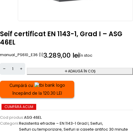
Seif certificat EN 1143-1, Grad I – ASG
46EL
3.289,00
lei
manual_PS610_E36 (1)
În stoc
ADAUGĂ ÎN COȘ
Cumpără cu
începând de la 120.30 LEI
CUMPĂRĂ ACUM
Cod produs:
ASG 46EL
Categorii:
Rezistenta efractie – EN 1143-1 Grad I
,
Seifuri
,
Seifuri cu temporizare
,
Seifuri si casete antifoc 30 minute