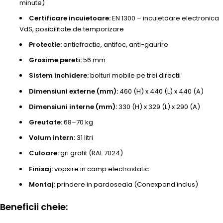
minute)
Certificare incuietoare:
EN 1300 – incuietoare electronica
VdS, posibilitate de temporizare
Protectie:
antiefractie, antifoc, anti-gaurire
Grosime pereti:
56 mm
Sistem inchidere:
bolturi mobile pe trei directii
Dimensiuni externe (mm):
460 (H) x 440 (L) x 440 (A)
Dimensiuni interne (mm):
330 (H) x 329 (L) x 290 (A)
Greutate:
68–70 kg
Volum intern:
31 litri
Culoare:
gri grafit (RAL 7024)
Finisaj:
vopsire in camp electrostatic
Montaj:
prindere in pardoseala (Conexpand inclus)
Beneficii cheie: