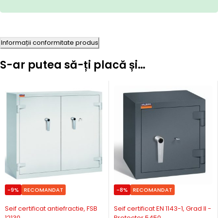
Informații conformitate produs
S-ar putea să-ți placă și…
-9%
RECOMANDAT
-8%
RECOMANDAT
Precomanda
Precomanda
Seif certificat antiefractie, FSB
Seif certificat EN 1143-1, Grad II -
12130
Protector 5450