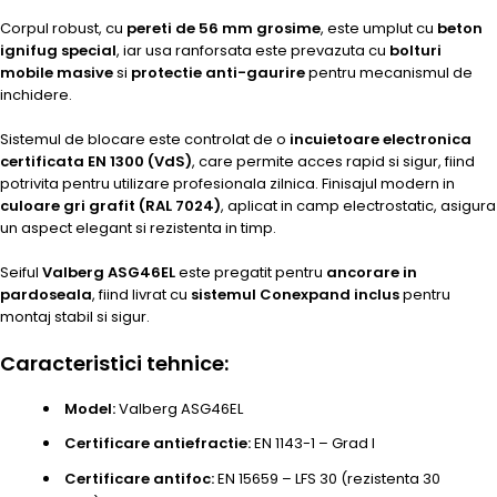
Corpul robust, cu
pereti de 56 mm grosime
, este umplut cu
beton
ignifug special
, iar usa ranforsata este prevazuta cu
bolturi
mobile masive
si
protectie anti-gaurire
pentru mecanismul de
inchidere.
Sistemul de blocare este controlat de o
incuietoare electronica
certificata EN 1300 (VdS)
, care permite acces rapid si sigur, fiind
potrivita pentru utilizare profesionala zilnica. Finisajul modern in
culoare gri grafit (RAL 7024)
, aplicat in camp electrostatic, asigura
un aspect elegant si rezistenta in timp.
Seiful
Valberg ASG46EL
este pregatit pentru
ancorare in
pardoseala
, fiind livrat cu
sistemul Conexpand inclus
pentru
montaj stabil si sigur.
Caracteristici tehnice:
Model:
Valberg ASG46EL
Certificare antiefractie:
EN 1143-1 – Grad I
Certificare antifoc:
EN 15659 – LFS 30 (rezistenta 30