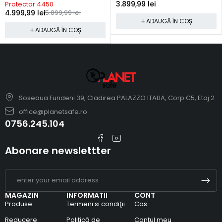
3.899,99
lei
Protector 4450
4.999,99
lei
5.899,99
lei
ADAUGĂ ÎN COȘ
ADAUGĂ ÎN COȘ
Soseaua Fundeni 39, Cladirea PALAZZO ITALIA, Corp C5, Etaj 2
office@planetsafe.ro
0756.245.104
Abonare newslettter
MAGAZIN
INFORMATII
CONT
Produse
Termeni si condiţii
Cos
Reducere
Politică de
Contul meu