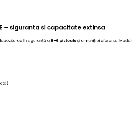
.E – siguranta si capacitate extinsa
depozitarea în siguranță a
5–6 pistoale
și a muniției aferente. Mode
rata)