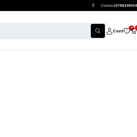
Contact
0756245104
0
Cont