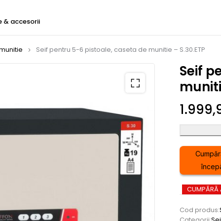
e & accesorii
 munitie
Seif pentru 5-6 pistoale, caseta de munitie – S.30.ETP
Seif p
muniti
1.999
Cumpăr
încep
CUMPĂRĂ
Cod produs:
Categorii:
Sei