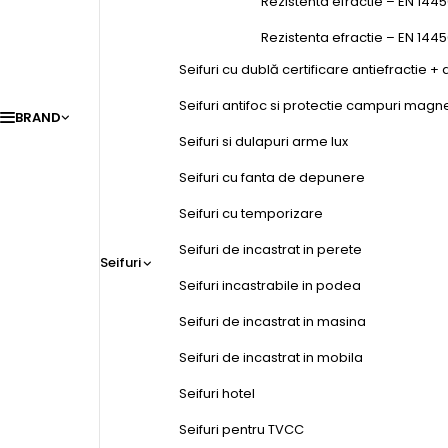
Rezistenta efractie – EN 1445
Rezistenta efractie – EN 144
Seifuri cu dublă certificare antiefractie + 
Seifuri antifoc si protectie campuri magn
BRAND
Seifuri si dulapuri arme lux
Seifuri cu fanta de depunere
Seifuri cu temporizare
Seifuri de incastrat in perete
Seifuri
Seifuri incastrabile in podea
Seifuri de incastrat in masina
Seifuri de incastrat in mobila
Seifuri hotel
Seifuri pentru TVCC