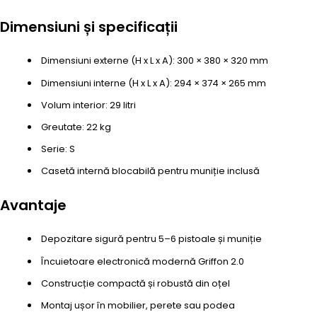
Dimensiuni și specificații
Dimensiuni externe (H x L x A): 300 × 380 × 320 mm
Dimensiuni interne (H x L x A): 294 × 374 × 265 mm
Volum interior: 29 litri
Greutate: 22 kg
Serie: S
Casetă internă blocabilă pentru muniție inclusă
Avantaje
Depozitare sigură pentru 5–6 pistoale și muniție
Încuietoare electronică modernă Griffon 2.0
Construcție compactă și robustă din oțel
Montaj ușor în mobilier, perete sau podea