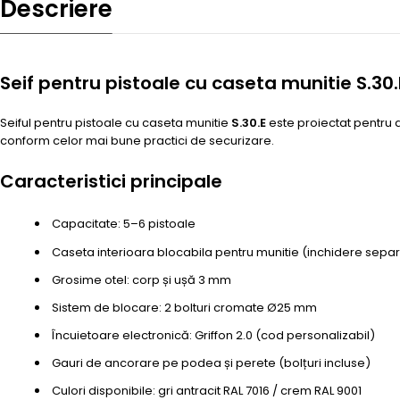
Descriere
Seif pentru pistoale cu caseta munitie S.30
Seiful pentru pistoale cu caseta munitie
S.30.E
este proiectat pentru 
conform celor mai bune practici de securizare.
Caracteristici principale
Capacitate: 5–6 pistoale
Caseta interioara blocabila pentru munitie (inchidere sepa
Grosime otel: corp și ușă 3 mm
Sistem de blocare: 2 bolturi cromate Ø25 mm
Încuietoare electronică: Griffon 2.0 (cod personalizabil)
Gauri de ancorare pe podea și perete (bolțuri incluse)
Culori disponibile: gri antracit RAL 7016 / crem RAL 9001