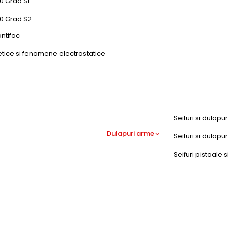
0 Grad S1
50 Grad S2
antifoc
etice si fenomene electrostatice
Seifuri si dulapu
Dulapuri arme
Seifuri si dulap
Seifuri pistoale s