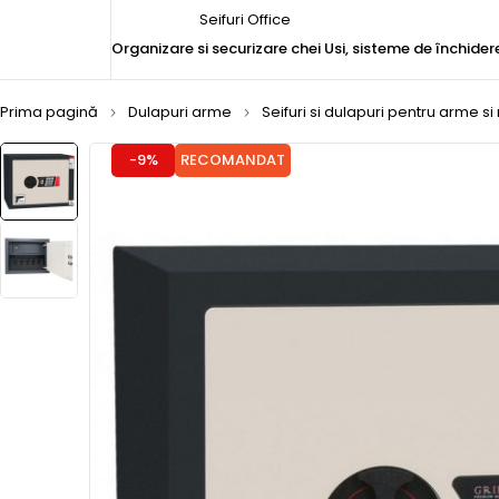
Seifuri Office
Organizare si securizare chei
Usi, sisteme de închider
Prima pagină
Dulapuri arme
Seifuri si dulapuri pentru arme si
-9%
RECOMANDAT