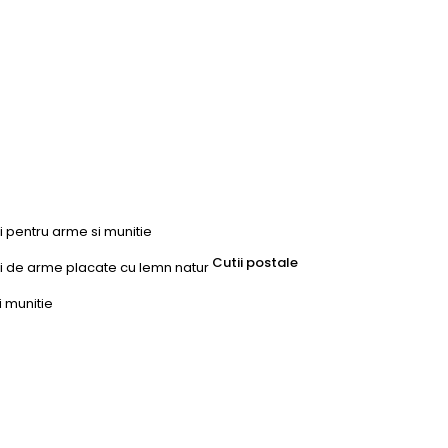
ri pentru arme si munitie
Cutii postale
uri de arme placate cu lemn natur
i munitie