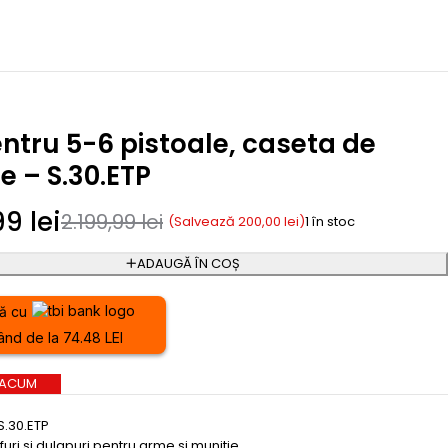
entru 5-6 pistoale, caseta de
e – S.30.ETP
,99
lei
2.199,99
lei
(Salvează
200,00
lei
)
1 în stoc
ADAUGĂ ÎN COȘ
ă cu
ând de la 74.48 LEI
 ACUM
S.30.ETP
furi si dulapuri pentru arme si munitie