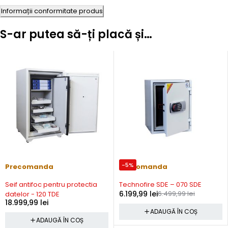
Informații conformitate produs
S-ar putea să-ți placă și…
-5%
Precomanda
Precomanda
Seif antifoc pentru protectia
Technofire SDE – 070 SDE
6.199,99
lei
6.499,99
lei
datelor - 120 TDE
18.999,99
lei
ADAUGĂ ÎN COȘ
ADAUGĂ ÎN COȘ