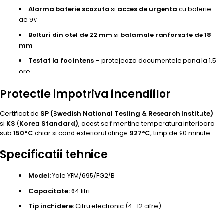
Alarma baterie scazuta
si
acces de urgenta
cu baterie
de 9V
Bolturi din otel de 22 mm
si
balamale ranforsate de 18
mm
Testat la foc intens
– protejeaza documentele pana la 1.5
ore
Protectie impotriva incendiilor
Certificat de
SP (Swedish National Testing & Research Institute)
si
KS (Korea Standard)
, acest seif mentine temperatura interioara
sub
150°C
chiar si cand exteriorul atinge
927°C
, timp de 90 minute.
Specificatii tehnice
Model:
Yale YFM/695/FG2/B
Capacitate:
64 litri
Tip inchidere:
Cifru electronic (4–12 cifre)