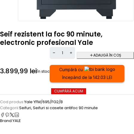
Seif rezistent la foc 90 minute,
electronic profesional Yale
ADAUGĂ ÎN COȘ
3.899,99
lei
Cumpără cu
În stoc
începând de la 142.03 LEI
CUMPĂRĂ ACUM
Cod produs:
Yale YFM/695/FG2/B
Categorii:
Seifuri
,
Seifuri si casete antifoc 90 minute
Brand:
YALE