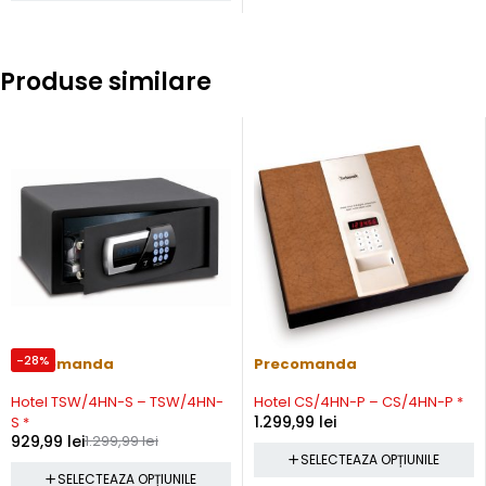
Produse similare
-28%
Precomanda
Precomanda
Hotel TSW/4HN-S – TSW/4HN-
Hotel CS/4HN-P – CS/4HN-P *
1.299,99
lei
S *
929,99
lei
1.299,99
lei
SELECTEAZA OPȚIUNILE
SELECTEAZA OPȚIUNILE