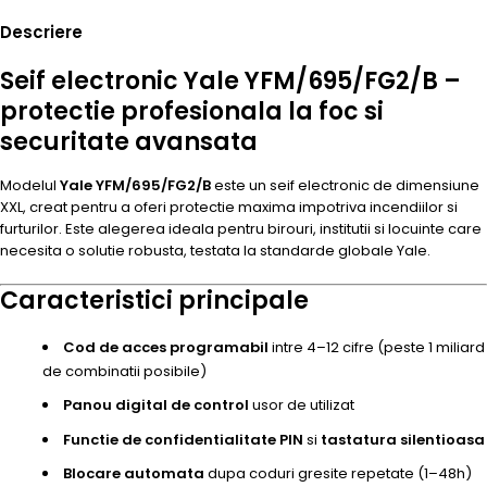
Descriere
Seif electronic Yale YFM/695/FG2/B –
protectie profesionala la foc si
securitate avansata
Modelul
Yale YFM/695/FG2/B
este un seif electronic de dimensiune
XXL, creat pentru a oferi protectie maxima impotriva incendiilor si
furturilor. Este alegerea ideala pentru birouri, institutii si locuinte care
necesita o solutie robusta, testata la standarde globale Yale.
Caracteristici principale
Cod de acces programabil
intre 4–12 cifre (peste 1 miliard
de combinatii posibile)
Panou digital de control
usor de utilizat
Functie de confidentialitate PIN
si
tastatura silentioasa
Blocare automata
dupa coduri gresite repetate (1–48h)