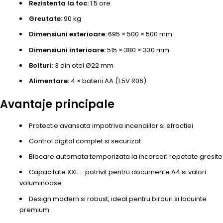
Rezistenta la foc:
1.5 ore
Greutate:
90 kg
Dimensiuni exterioare:
695 × 500 × 500 mm
Dimensiuni interioare:
515 × 380 × 330 mm
Bolturi:
3 din otel Ø22 mm
Alimentare:
4 × baterii AA (1.5V R06)
Avantaje principale
Protectie avansata impotriva incendiilor si efractiei
Control digital complet si securizat
Blocare automata temporizata la incercari repetate gresite
Capacitate XXL – potrivit pentru documente A4 si valori
voluminoase
Design modern si robust, ideal pentru birouri si locuinte
premium