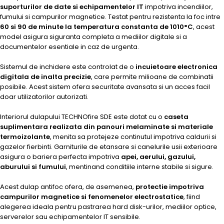
suporturilor de date si echipamentelor IT
impotriva incendiilor,
fumului si campurilor magnetice. Testat pentru rezistenta la foc intre
60 si 90 de minute la temperatura constanta de 1010°C
, acest
model asigura siguranta completa a mediilor digitale si a
documentelor esentiale in caz de urgenta.
Sistemul de inchidere este controlat de o
incuietoare electronica
digitala de inalta precizie
, care permite milioane de combinatii
posibile. Acest sistem ofera securitate avansata si un acces facil
doar utilizatorilor autorizati.
Interiorul dulapului TECHNOfire SDE este dotat cu o
caseta
suplimentara realizata din panouri melaminate si materiale
termoizolante
, menita sa protejeze continutul impotriva caldurii si
gazelor fierbinti. Garniturile de etansare si canelurile usii exterioare
asigura o bariera perfecta impotriva
apei, aerului, gazului,
aburului si fumului
, mentinand conditiile interne stabile si sigure.
Acest dulap antifoc ofera, de asemenea,
protectie impotriva
campurilor magnetice si fenomenelor electrostatice
, fiind
alegerea ideala pentru pastrarea hard disk-urilor, mediilor optice,
serverelor sau echipamentelor IT sensibile.