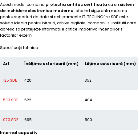
Acest model combina
protectia antifoc certificata
cu un
sistem
de inchidere electronica moderna
, oferind siguranta maxima
pentru suporturi de date si echipamente IT. TECHNOfire SDE este
solutia ideala pentru birouri, arhive digitale, companii si institutii care
doresc sa protejeze informatiile critice impotriva incendiilor si
factorilor externi.
Specificații tehnice
Art
Înălțime exterioară (mm)
Lățime exterioară (mm)
125 SDE
420
352
530 SDE
522
404
070 SDE
695
500
Internal capacity