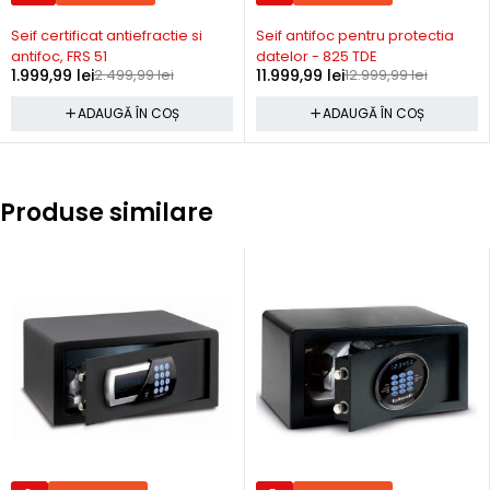
Seif certificat antiefractie si
Seif antifoc pentru protectia
antifoc, FRS 51
datelor - 825 TDE
1.999,99
lei
2.499,99
lei
11.999,99
lei
12.999,99
lei
ADAUGĂ ÎN COȘ
ADAUGĂ ÎN COȘ
Produse similare