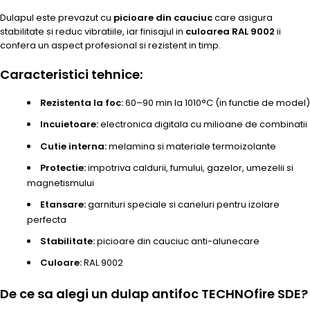
Dulapul este prevazut cu
picioare din cauciuc
care asigura
stabilitate si reduc vibratiile, iar finisajul in
culoarea RAL 9002
ii
confera un aspect profesional si rezistent in timp.
Caracteristici tehnice:
Rezistenta la foc:
60–90 min la 1010°C (in functie de model)
Incuietoare:
electronica digitala cu milioane de combinatii
Cutie interna:
melamina si materiale termoizolante
Protectie:
impotriva caldurii, fumului, gazelor, umezelii si
magnetismului
Etansare:
garnituri speciale si caneluri pentru izolare
perfecta
Stabilitate:
picioare din cauciuc anti-alunecare
Culoare:
RAL 9002
De ce sa alegi un dulap antifoc TECHNOfire SDE?