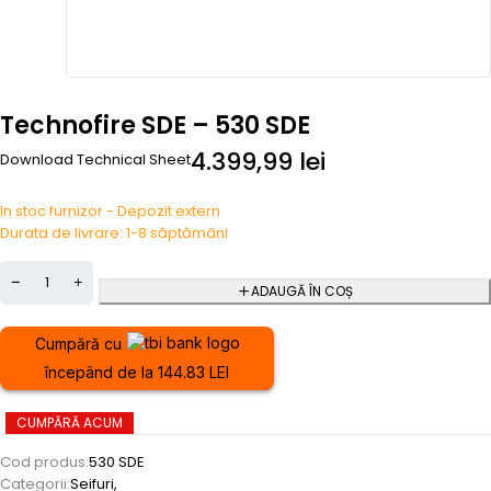
Technofire SDE – 530 SDE
4.399,99
lei
Download Technical Sheet
In stoc furnizor - Depozit extern
Durata de livrare: 1-8 săptămâni
ADAUGĂ ÎN COȘ
Cumpără cu
începând de la 144.83 LEI
CUMPĂRĂ ACUM
Cod produs:
530 SDE
Categorii:
Seifuri
,