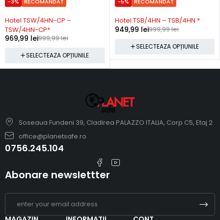
-3%
RECOMANDAT
-5%
RECOMANDAT
Precomanda
Precomanda
Hotel TSW/4HN-CP –
Hotel TSB/4HN – TSB/4HN *
949,99
lei
999,99
lei
TSW/4HN-CP*
969,99
lei
999,99
lei
SELECTEAZA OPȚIUNILE
SELECTEAZA OPȚIUNILE
Soseaua Fundeni 39, Cladirea PALAZZO ITALIA, Corp C5, Etaj 2
office@planetsafe.ro
0756.245.104
Abonare newslettter
MAGAZIN
INFORMATII
CONT