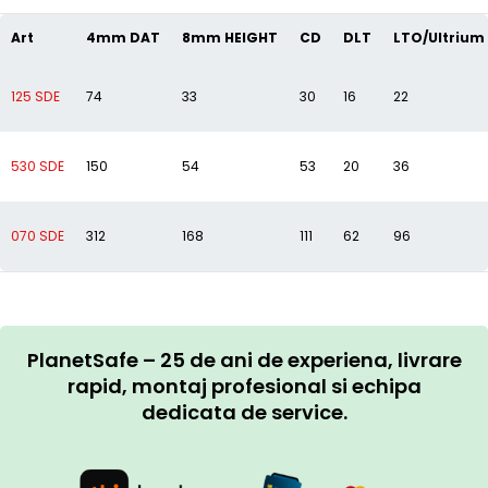
Art
4mm DAT
8mm HEIGHT
CD
DLT
LTO/Ultrium
125 SDE
74
33
30
16
22
530 SDE
150
54
53
20
36
070 SDE
312
168
111
62
96
PlanetSafe – 25 de ani de experiena, livrare
rapid, montaj profesional si echipa
dedicata de service.