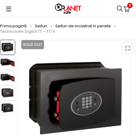
0
Prima pagină
Seifuri
Seifuri de incastrat in perete
Technosafe Digital TT – TT/4
SOLD OUT