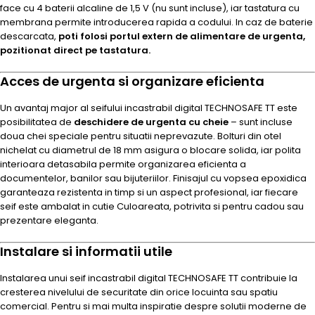
face cu 4 baterii alcaline de 1,5 V (nu sunt incluse), iar tastatura cu
membrana permite introducerea rapida a codului. In caz de baterie
descarcata,
poti folosi portul extern de alimentare de urgenta,
pozitionat direct pe tastatura.
Acces de urgenta si organizare eficienta
Un avantaj major al seifului incastrabil digital TECHNOSAFE TT este
posibilitatea de
deschidere de urgenta cu cheie
– sunt incluse
doua chei speciale pentru situatii neprevazute. Bolturi din otel
nichelat cu diametrul de 18 mm asigura o blocare solida, iar polita
interioara detasabila permite organizarea eficienta a
documentelor, banilor sau bijuteriilor. Finisajul cu vopsea epoxidica
garanteaza rezistenta in timp si un aspect profesional, iar fiecare
seif este ambalat in cutie Culoareata, potrivita si pentru cadou sau
prezentare eleganta.
Instalare si informatii utile
Instalarea unui seif incastrabil digital TECHNOSAFE TT contribuie la
cresterea nivelului de securitate din orice locuinta sau spatiu
comercial. Pentru si mai multa inspiratie despre solutii moderne de