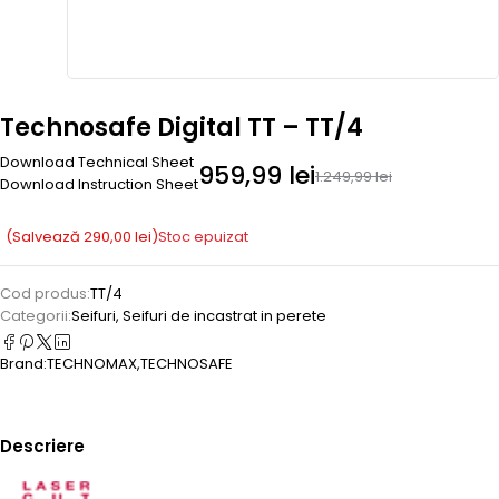
Technosafe Digital TT – TT/4
Download Technical Sheet
959,99
lei
1.249,99
lei
Download Instruction Sheet
(Salvează
290,00
lei
)
Stoc epuizat
Cod produs:
TT/4
Categorii:
Seifuri
,
Seifuri de incastrat in perete
Brand:
TECHNOMAX
,
TECHNOSAFE
Descriere