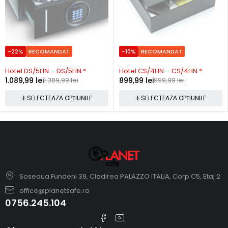
-22%
RECOMANDAT
-10%
RECOMANDAT
Precomanda
Precomanda
Hotel DS/5HN – DS/5HN *
Hotel CS/4HN – CS/4HN *
1.089,99
lei
1.389,99
lei
899,99
lei
999,99
lei
SELECTEAZA OPȚIUNILE
SELECTEAZA OPȚIUNILE
Soseaua Fundeni 39, Cladirea PALAZZO ITALIA, Corp C5, Etaj 2
office@planetsafe.ro
0756.245.104