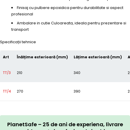
Finisaj cu pulbere epoxidica pentru durabilitate si aspect
profesional
Ambalare in cutie Culoareata, ideala pentru prezentare si
transport
Specificații tehnice
Art
Înălțime exterioară (mm)
Lățime exterioară (mm)
A
TT/3
210
340
2
TT/4
270
390
2
PlanetSafe – 25 de ani de experiena, livrare