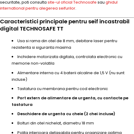
securitate, poti consulta
site-ul oficial Technosafe
sau
ghidul
international pentru alegerea seifurilor
.
Caracteristici principale pentru seif incastrabil
digital TECHNOSAFE TT
Usa si rama din otel de 8 mm, debitare laser pentru
rezistenta si siguranta maxima
Inchidere motorizata digitala, controlata electronic cu
memorie non-volatila
Alimentare interna cu 4 baterii alcaline de 1,5 V (nu sunt
incluse)
Tastatura cu membrana pentru cod electronic
Port extern de alimentare de urgenta, cu contacte pe
tastatura
Deschidere de urgenta cu cheie (2 chei incluse)
Bolturi din otel nichelat, diametru 18 mm
Polita interioara detasabila pentru organizare optima