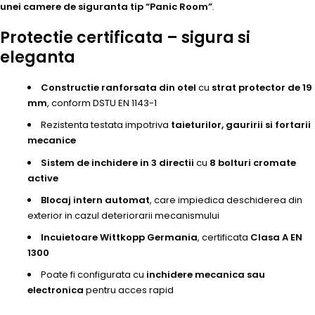
unei camere de siguranta tip “Panic Room”
.
Protectie certificata – sigura si
eleganta
Constructie ranforsata din otel
cu
strat protector de 19
mm
, conform DSTU EN 1143-1
Rezistenta testata impotriva
taieturilor, gauririi si fortarii
mecanice
Sistem de inchidere in 3 directii
cu
8 bolturi cromate
active
Blocaj intern automat
, care impiedica deschiderea din
exterior in cazul deteriorarii mecanismului
Incuietoare Wittkopp Germania
, certificata
Clasa A EN
1300
Poate fi configurata cu
inchidere mecanica sau
electronica
pentru acces rapid