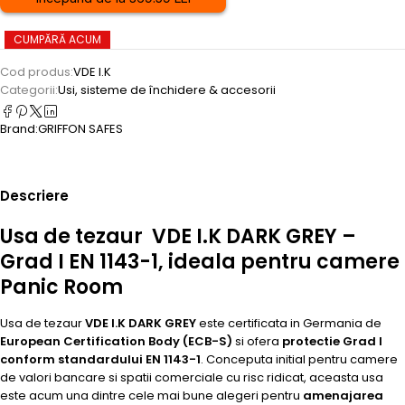
CUMPĂRĂ ACUM
Cod produs:
VDE I.K
Categorii:
Usi, sisteme de închidere & accesorii
Brand:
GRIFFON SAFES
Descriere
Usa de tezaur VDE I.K DARK GREY –
Grad I EN 1143-1, ideala pentru camere
Panic Room
Usa de tezaur
VDE I.K DARK GREY
este certificata in Germania de
European Certification Body (ECB-S)
si ofera
protectie Grad I
conform standardului EN 1143-1
. Conceputa initial pentru camere
de valori bancare si spatii comerciale cu risc ridicat, aceasta usa
este acum una dintre cele mai bune alegeri pentru
amenajarea