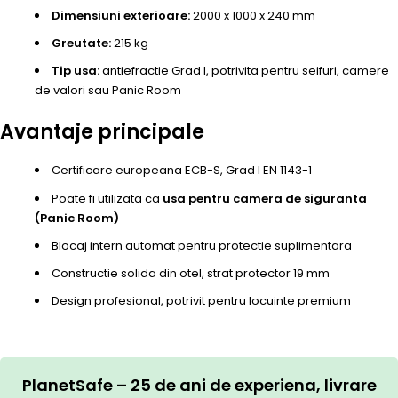
Dimensiuni exterioare:
2000 x 1000 x 240 mm
Greutate:
215 kg
Tip usa:
antiefractie Grad I, potrivita pentru seifuri, camere
de valori sau Panic Room
Avantaje principale
Certificare europeana ECB-S, Grad I EN 1143-1
Poate fi utilizata ca
usa pentru camera de siguranta
(Panic Room)
Blocaj intern automat pentru protectie suplimentara
Constructie solida din otel, strat protector 19 mm
Design profesional, potrivit pentru locuinte premium
PlanetSafe – 25 de ani de experiena, livrare