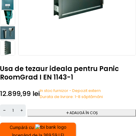
Usa de tezaur ideala pentru Panic
RoomGrad I EN 1143-1
In stoc furnizor - Depozit extern
12.899,99
lei
Durata de livrare: 1-8 săptămâni
ADAUGĂ ÎN COȘ
Cumpără cu
începând de la 369.59 LEI