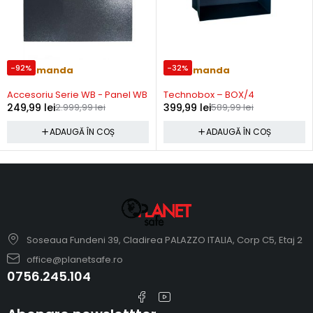
-92%
-32%
Precomanda
Precomanda
Accesoriu Serie WB - Panel WB
Technobox – BOX/4
249,99
lei
2.999,99
lei
399,99
lei
589,99
lei
ADAUGĂ ÎN COȘ
ADAUGĂ ÎN COȘ
Soseaua Fundeni 39, Cladirea PALAZZO ITALIA, Corp C5, Etaj 2
office@planetsafe.ro
0756.245.104