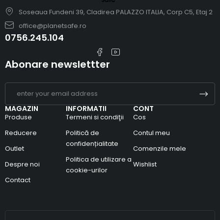
Soseaua Fundeni 39, Cladirea PALAZZO ITALIA, Corp C5, Etaj 2
office@planetsafe.ro
0756.245.104
Abonare newslettter
MAGAZIN
INFORMATII
CONT
Produse
Termeni si condiţii
Cos
Reducere
Politică de
Contul meu
confidențialitate
Outlet
Comenzile mele
Politica de utilizare a
Despre noi
Wishlist
cookie-urilor
Contact