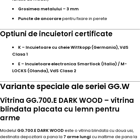
Grosimea metalului – 3 mm
Puncte de ancorare
pentru fixare in perete
Optiuni de incuietori certificate
K – Incuietoare cu cheie Wittkopp (Germania), VdS
Clasa 1
E – Incuietoare electronica Smartlock (Italia) / M-
LOCKS (Olanda), VdS Clasa 2
Variante speciale ale seriei GG.W
Vitrina GG.700.E DARK WOOD – vitrina
blindata placata cu lemn pentru
arme
Modelul
GG.700.E DARK WOOD
este o vitrina blindata cu doua usi,
destinata depozitarii a pana la
7 arme lungi
cu inaltime de pana la