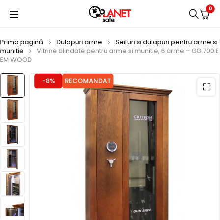
0
Prima pagină
Dulapuri arme
Seifuri si dulapuri pentru arme si
munitie
Vitrine blindate pentru arme si munitie, 6 arme – GG.700.E
EM WOOD
-8%
RECOMANDAT