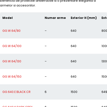
beneficia de protectie antiefractie si o prezentare eleganta a
armelor si accesoriilor.
Model
Numar arme
Exterior H (mm)
Ext
GG.W.64/80
–
640
80
GG.W.64/100
–
640
100
GG.W.64/130
–
640
130
GG.W.64/150
–
640
150
GG.640.E BLACK.CR
6
1500
64