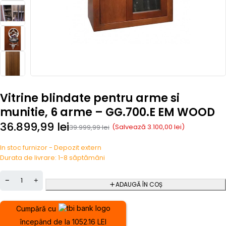
Vitrine blindate pentru arme si
munitie, 6 arme – GG.700.E EM WOOD
36.899,99
lei
(Salvează
3.100,00
lei
)
39.999,99
lei
In stoc furnizor - Depozit extern
Durata de livrare: 1-8 săptămâni
ADAUGĂ ÎN COȘ
Cumpără cu
începând de la 1052.16 LEI