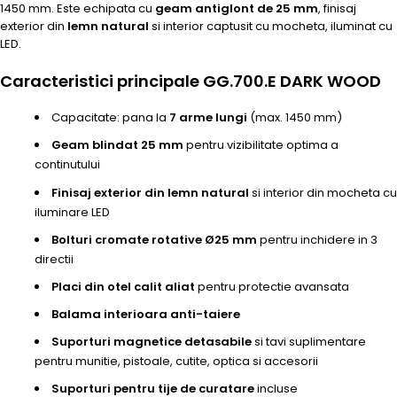
1450 mm. Este echipata cu
geam antiglont de 25 mm
, finisaj
exterior din
lemn natural
si interior captusit cu mocheta, iluminat cu
LED.
Caracteristici principale GG.700.E DARK WOOD
Capacitate: pana la
7 arme lungi
(max. 1450 mm)
Geam blindat 25 mm
pentru vizibilitate optima a
continutului
Finisaj exterior din lemn natural
si interior din mocheta cu
iluminare LED
Bolturi cromate rotative Ø25 mm
pentru inchidere in 3
directii
Placi din otel calit aliat
pentru protectie avansata
Balama interioara anti-taiere
Suporturi magnetice detasabile
si tavi suplimentare
pentru munitie, pistoale, cutite, optica si accesorii
Suporturi pentru tije de curatare
incluse