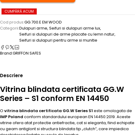
CUMPĂRĂ ACUM
Cod produs:
GG.700.E EM WOOD
Categorii:
Dulapuri arme
,
Seifuri si dulapuri arme lux
,
Seifuri si dulapuri de arme placate cu lemn natur
,
Seifuri si dulapuri pentru arme si munitie
Brand:
GRIFFON SAFES
Descriere
Vitrina blindata certificata GG.W
Series – S1 conform EN 14450
O
vitrina blindata certificata GG.W Series S1
este omologata de
IMP Poland
conform standardului european EN 14450:2019. Aceste
vitrine ofera atat protectie antiefractie, cat si eleganta, fiind echipate
cu geam antiglont si structura blindata tip „clutch”, care impiedica
deschiderea fortata cu scule de lacatus.