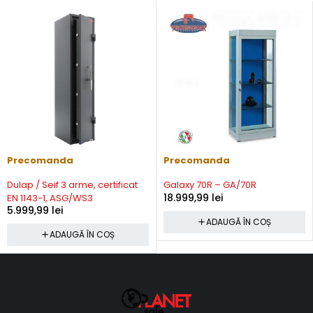
Precomanda
Precomanda
Dulap / Seif 3 arme, certificat
Galaxy 70R – GA/70R
18.999,99
lei
EN 1143-1, ASG/WS3
5.999,99
lei
ADAUGĂ ÎN COȘ
ADAUGĂ ÎN COȘ