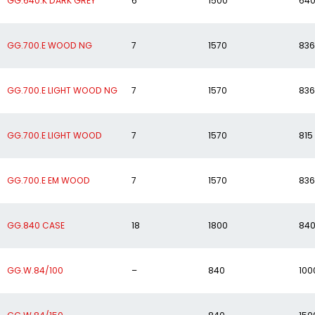
GG.640.K DARK GREY
6
1500
64
GG.700.E WOOD NG
7
1570
836
GG.700.E LIGHT WOOD NG
7
1570
836
GG.700.E LIGHT WOOD
7
1570
815
GG.700.E EM WOOD
7
1570
836
GG.840 CASE
18
1800
84
GG.W.84/100
–
840
100