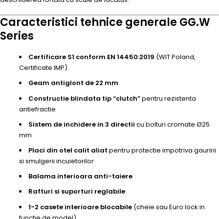
Caracteristici tehnice generale GG.W
Series
Certificare S1 conform EN 14450:2019
(WIT Poland,
Certificate IMP)
Geam antiglont de 22 mm
Constructie blindata tip “clutch”
pentru rezistenta
antiefractie
Sistem de inchidere in 3 directii
cu bolturi cromate Ø25
mm
Placi din otel calit aliat
pentru protectie impotriva gauririi
si smulgerii incuietorilor
Balama interioara anti-taiere
Rafturi si suporturi reglabile
1-2 casete interioare blocabile
(cheie sau Euro lock in
functie de model)