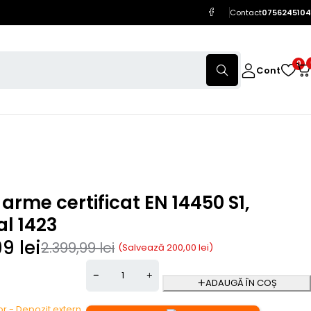
Contact
0756245104
0
Cont
arme certificat EN 14450 S1,
l 1423
99
lei
2.399,99
lei
(Salvează
200,00
lei
)
ADAUGĂ ÎN COȘ
zor - Depozit extern