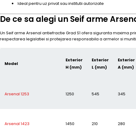
Ideal pentru uz privat sau institutii autorizate
De ce sa alegi un Seif arme Arsena
Un Seif arme Arsenal antiefractie Grad S1 ofera siguranta maxima prin
respectarea legislatiei si protejarea responsabila a armelor si muniti
Exterior
Exterior
Exterior
Model
H (mm)
L (mm)
A (mm)
Arsenal 1253
1250
545
345
Arsenal 1423
1450
210
280