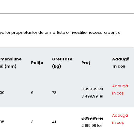
oilor proprietarilor de arme. Este o investitie necesara pentru
imensiune
Greutate
Adaugă
Polițe
Preț
șă (mm)
(kg)
în coș
Adaugă
3.999,99
lei
000
6
78
în coș
3.499,99
lei
Adaugă
2.399,99
lei
295
3
41
în coș
2.199,99
lei