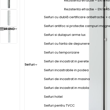
Rezistenta efractie – EN 1445
Rezistenta efractie – EN 144
Seifuri cu dublă certificare antiefractie + 
Seifuri antifoc si protectie campuri magn
BRAND
Seifuri si dulapuri arme lux
Seifuri cu fanta de depunere
Seifuri cu temporizare
Seifuri de incastrat in perete
Seifuri
Seifuri incastrabile in podea
Seifuri de incastrat in masina
Seifuri de incastrat in mobila
Seifuri hotel
Seifuri pentru TVCC