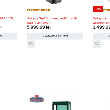
-13%
Precomanda
Precoma
14450 S1,
Dulap / Seif 3 arme, certificat EN
Dulap arme 
1143-1, ASG/WS3
Arsenal 12
5.999,99
lei
3.499,9
ei
OȘ
ADAUGĂ ÎN COȘ