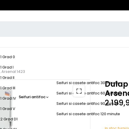
-1 Grad 0
1 Grad I
, Arsenal 1423
1 Grad II
Dulap 
Seifuri si casete antifoc 30 minute
 Grad III
Arsena
Seifuri si casete antifoc 60 minute
Seifuri antifoc
1 Grad IV
2.199,
Seifuri si casete antifoc 90 minute
-1 Grad V
Seifuri si casete antifoc 120 minute
-2 Grad D1
In stoc furni