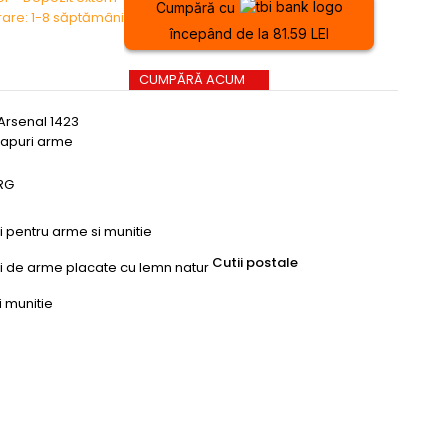
Cumpără cu
vrare: 1-8 săptămâni
începând de la 81.59 LEI
CUMPĂRĂ ACUM
Arsenal 1423
lapuri arme
RG
ri pentru arme si munitie
Cutii postale
uri de arme placate cu lemn natur
i munitie