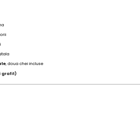
ma
orii
i
itala
ate
, doua chei incluse
 grafit)