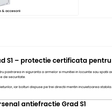
e & accesorii
d S1 – protectie certificata pentr
ru pastrarea in siguranta a armelor si munitiei in locuinte sau spatii 
e de securitate.
ieturilor, iar bolturi dispuse pe trei directii mentin incuietoarea stab
rsenal antiefractie Grad S1