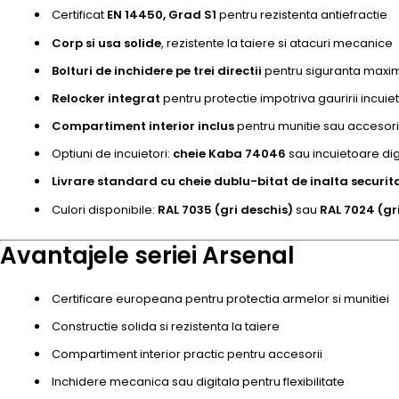
Certificat
EN 14450, Grad S1
pentru rezistenta antiefractie
Corp si usa solide
, rezistente la taiere si atacuri mecanice
Bolturi de inchidere pe trei directii
pentru siguranta maxi
Relocker integrat
pentru protectie impotriva gauririi incuiet
Compartiment interior inclus
pentru munitie sau accesori
Optiuni de incuietori:
cheie Kaba 74046
sau incuietoare dig
Livrare standard cu cheie dublu-bitat de inalta securit
Culori disponibile:
RAL 7035 (gri deschis)
sau
RAL 7024 (gri
Avantajele seriei Arsenal
Certificare europeana pentru protectia armelor si munitiei
Constructie solida si rezistenta la taiere
Compartiment interior practic pentru accesorii
Inchidere mecanica sau digitala pentru flexibilitate