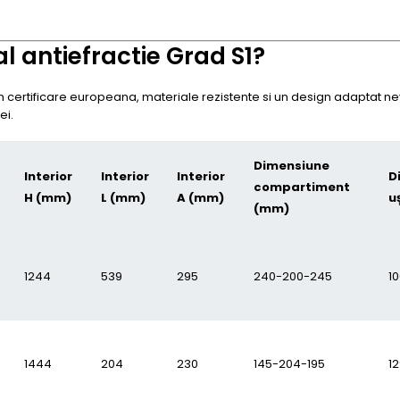
l antiefractie Grad S1?
 certificare europeana, materiale rezistente si un design adaptat nev
ei.
Dimensiune
Interior
Interior
Interior
D
compartiment
H (mm)
L (mm)
A (mm)
u
(mm)
1244
539
295
240-200-245
1
1444
204
230
145-204-195
1