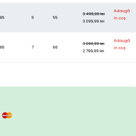
Adaugă
3.499,99
lei
295
5
55
în coș
3.099,99
lei
Adaugă
3.099,99
lei
295
7
66
în coș
2.799,99
lei