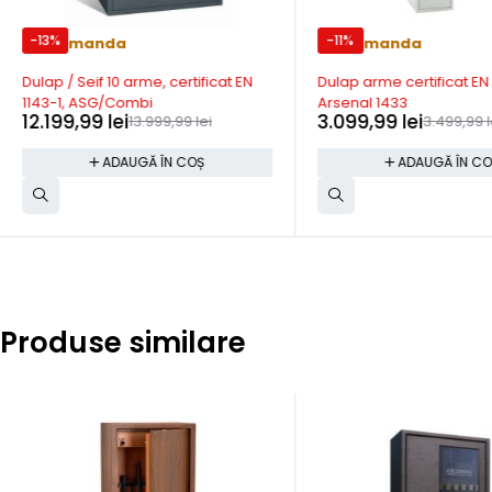
-13%
-11%
Precomanda
Precomanda
Dulap / Seif 10 arme, certificat EN
Dulap arme certificat EN 
1143-1, ASG/Combi
Arsenal 1433
12.199,99
lei
3.099,99
lei
13.999,99
lei
3.499,99
l
ADAUGĂ ÎN COȘ
ADAUGĂ ÎN C
Produse similare