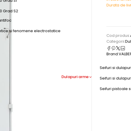
0 Grad S1
Durata de li
50 Grad S2
antifoc
etice si fenomene electrostatice
Cod produs:
Categorii:
Du
Brand:
VALBE
Seifuri si dulapu
Dulapuri arme
Seifuri si dulap
Seifuri pistoale s