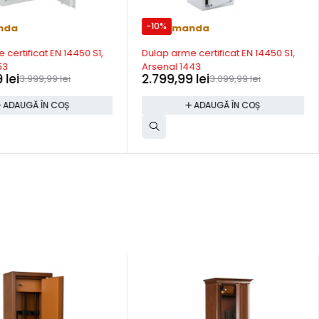
-10%
nda
Precomanda
certificat EN 14450 S1,
Dulap arme certificat EN 14450 S1,
53
Arsenal 1443
9
lei
2.799,99
lei
3.999,99
lei
3.099,99
lei
ADAUGĂ ÎN COȘ
ADAUGĂ ÎN COȘ