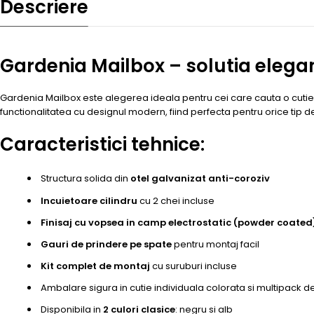
Descriere
Gardenia Mailbox – solutia elega
Gardenia Mailbox este alegerea ideala pentru cei care cauta o cutie p
functionalitatea cu designul modern, fiind perfecta pentru orice tip de
Caracteristici tehnice:
Structura solida din
otel galvanizat anti-coroziv
Incuietoare cilindru
cu 2 chei incluse
Finisaj cu vopsea in camp electrostatic (powder coated
Gauri de prindere pe spate
pentru montaj facil
Kit complet de montaj
cu suruburi incluse
Ambalare sigura in cutie individuala colorata si multipack d
Disponibila in
2 culori clasice
: negru si alb