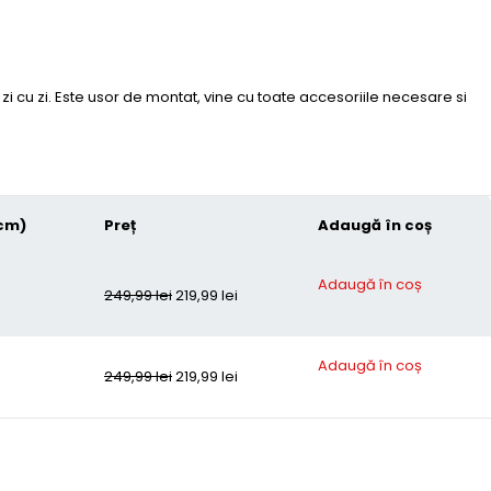
zi cu zi. Este usor de montat, vine cu toate accesoriile necesare si
cm)
Preț
Adaugă în coș
Adaugă în coș
249,99
lei
219,99
lei
Adaugă în coș
249,99
lei
219,99
lei