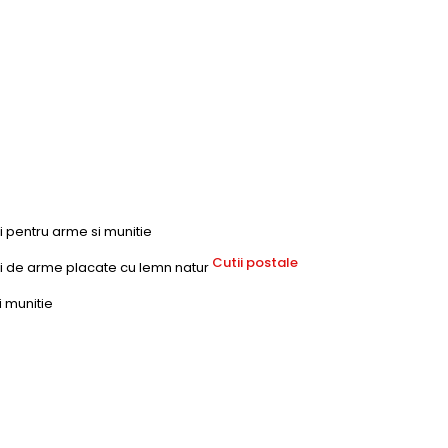
ri pentru arme si munitie
Cutii postale
uri de arme placate cu lemn natur
i munitie