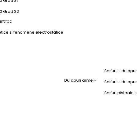
0 Grad S1
50 Grad S2
antifoc
etice si fenomene electrostatice
Seifuri si dulapu
Dulapuri arme
Seifuri si dulap
Seifuri pistoale s