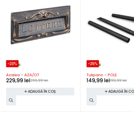
-23%
-25%
In stoc
In stoc
Azalea – AZA/OT
Tulipano – POLE
229,99
lei
149,99
lei
299,99
lei
199,99
lei
ADAUGĂ ÎN COȘ
ADAUGĂ ÎN C