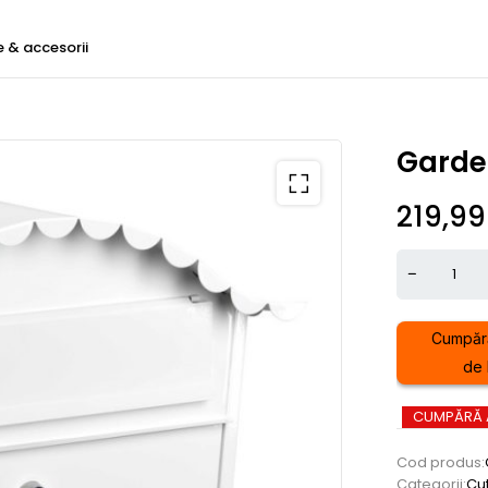
e & accesorii
Garde
219,9
Cumpăr
de l
CUMPĂRĂ
Cod produs:
Categorii:
Cut