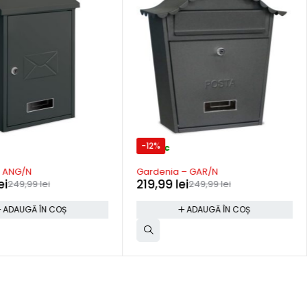
-12%
In stoc
– ANG/N
Gardenia – GAR/N
ei
219,99
lei
249,99
lei
249,99
lei
ADAUGĂ ÎN COȘ
ADAUGĂ ÎN COȘ