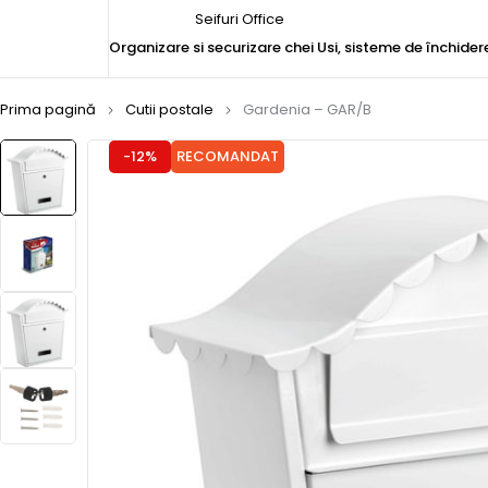
Seifuri Office
Organizare si securizare chei
Usi, sisteme de închider
Prima pagină
Cutii postale
Gardenia – GAR/B
-12%
RECOMANDAT