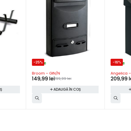
-25%
-16%
In stoc
In stoc
Broom – GIN/N
Angelica 
149,99
lei
209,99
l
199,99
lei
OȘ
ADAUGĂ ÎN COȘ