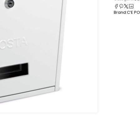
Brand:
C’E PO