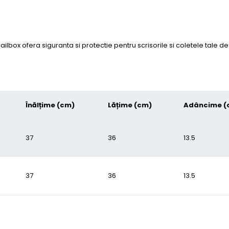
box ofera siguranta si protectie pentru scrisorile si coletele tale de 
Înălțime (cm)
Lățime (cm)
Adâncime (
37
36
13.5
37
36
13.5