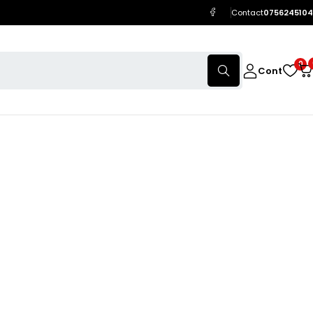
Contact
0756245104
0
Cont