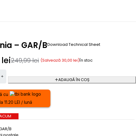
nia – GAR/B
Download Technical Sheet
9
lei
249,99
lei
(Salvează
30,00
lei
)
În stoc
ADAUGĂ ÎN COȘ
ă cu
a 11.20 LEI / lună
 ACUM
GAR/B
ii postale