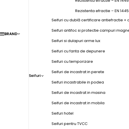
Rezistenta efractie – EN 1445
Rezistenta efractie – EN 144
Seifuri cu dublă certificare antiefractie + 
Seifuri antifoc si protectie campuri magn
BRAND
Seifuri si dulapuri arme lux
Seifuri cu fanta de depunere
Seifuri cu temporizare
Seifuri de incastrat in perete
Seifuri
Seifuri incastrabile in podea
Seifuri de incastrat in masina
Seifuri de incastrat in mobila
Seifuri hotel
Seifuri pentru TVCC