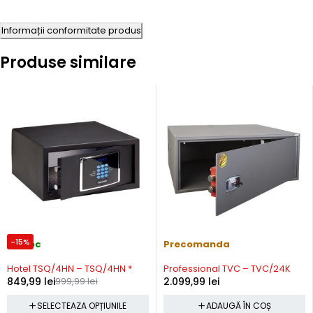
Informații conformitate produs
Produse similare
-15%
In stoc
Precomanda
Hotel TSQ/4HN – TSQ/4HN *
Professional TVC – TVC/24K
849,99
lei
999,99
lei
2.099,99
lei
SELECTEAZA OPȚIUNILE
ADAUGĂ ÎN COȘ