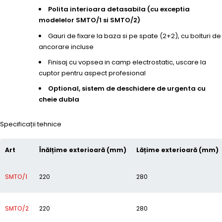
Polita interioara detasabila (cu exceptia
modelelor SMTO/1 si SMTO/2)
Gauri de fixare la baza si pe spate (2+2), cu bolturi de
ancorare incluse
Finisaj cu vopsea in camp electrostatic, uscare la
cuptor pentru aspect profesional
Optional, sistem de deschidere de urgenta cu
cheie dubla
Specificații tehnice
Art
Înălțime exterioară (mm)
Lățime exterioară (mm)
SMTO/1
220
280
SMTO/2
220
280