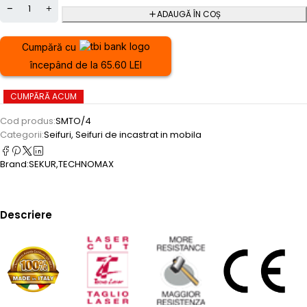
ADAUGĂ ÎN COȘ
Cumpără cu
începând de la 65.60 LEI
CUMPĂRĂ ACUM
Cod produs:
SMTO/4
Categorii:
Seifuri
,
Seifuri de incastrat in mobila
Brand:
SEKUR
,
TECHNOMAX
Descriere