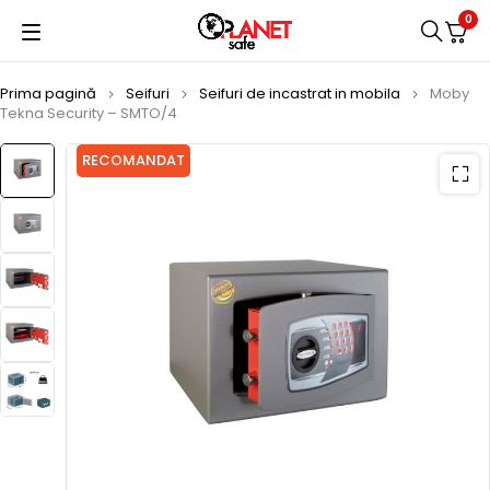
0
Prima pagină
Seifuri
Seifuri de incastrat in mobila
Moby
Tekna Security – SMTO/4
RECOMANDAT