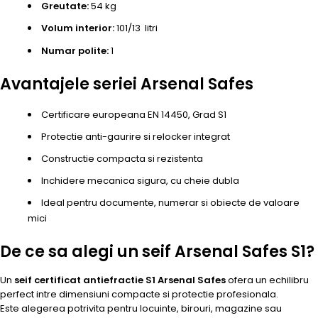
Greutate:
54 kg
Volum interior:
101/13 litri
Numar polite:
1
Avantajele seriei Arsenal Safes
Certificare europeana EN 14450, Grad S1
Protectie anti-gaurire si relocker integrat
Constructie compacta si rezistenta
Inchidere mecanica sigura, cu cheie dubla
Ideal pentru documente, numerar si obiecte de valoare
mici
De ce sa alegi un seif Arsenal Safes S1?
Un
seif certificat antiefractie S1 Arsenal Safes
ofera un echilibru
perfect intre dimensiuni compacte si protectie profesionala.
Este alegerea potrivita pentru locuinte, birouri, magazine sau