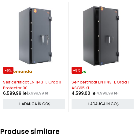
-6%
-8%
Precomanda
In stoc
Seif certificat EN 1143-1, Grad II -
Seif certificat EN 1143-1, Grad I –
Protector 90
ASG95 KL
6.599,99
lei
6.999,99
lei
4.599,00
lei
4.999,99
lei
ADAUGĂ ÎN COȘ
ADAUGĂ ÎN COȘ
Produse similare