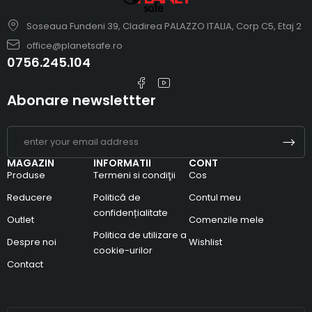
Soseaua Fundeni 39, Cladirea PALAZZO ITALIA, Corp C5, Etaj 2
office@planetsafe.ro
0756.245.104
Abonare newslettter
MAGAZIN
INFORMATII
CONT
Produse
Termeni si condiţii
Cos
Reducere
Politică de
Contul meu
confidențialitate
Outlet
Comenzile mele
Politica de utilizare a
Despre noi
Wishlist
cookie-urilor
Contact