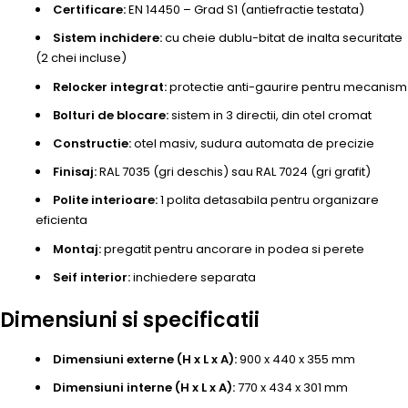
Certificare:
EN 14450 – Grad S1 (antiefractie testata)
Sistem inchidere:
cu cheie dublu-bitat de inalta securitate
(2 chei incluse)
Relocker integrat:
protectie anti-gaurire pentru mecanism
Bolturi de blocare:
sistem in 3 directii, din otel cromat
Constructie:
otel masiv, sudura automata de precizie
Finisaj:
RAL 7035 (gri deschis) sau RAL 7024 (gri grafit)
Polite interioare:
1 polita detasabila pentru organizare
eficienta
Montaj:
pregatit pentru ancorare in podea si perete
Seif interior:
inchiedere separata
Dimensiuni si specificatii
Dimensiuni externe (H x L x A):
900 x 440 x 355 mm
Dimensiuni interne (H x L x A):
770 x 434 x 301 mm