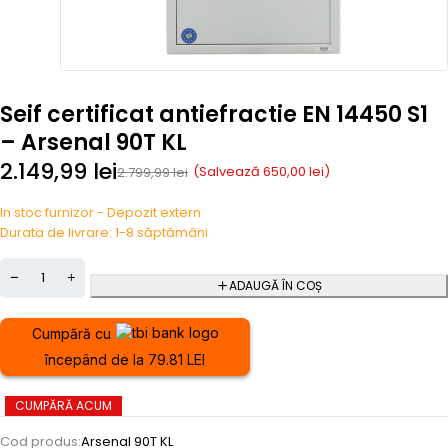
Seif certificat antiefractie EN 14450 S1
– Arsenal 90T KL
2.149,99
lei
(Salvează
650,00
lei
)
2.799,99
lei
In stoc furnizor - Depozit extern
Durata de livrare: 1-8 săptămâni
ADAUGĂ ÎN COȘ
Cumpără cu
începând de la 79.81 LEI
CUMPĂRĂ ACUM
Cod produs:
Arsenal 90T KL