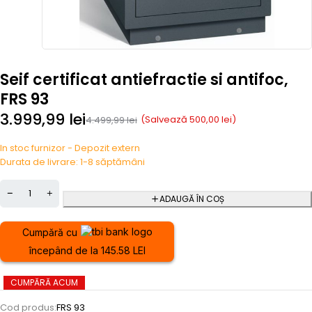
Seif certificat antiefractie si antifoc,
FRS 93
3.999,99
lei
(Salvează
500,00
lei
)
4.499,99
lei
In stoc furnizor - Depozit extern
Durata de livrare: 1-8 săptămâni
ADAUGĂ ÎN COȘ
Cumpără cu
începând de la 145.58 LEI
CUMPĂRĂ ACUM
Cod produs:
FRS 93