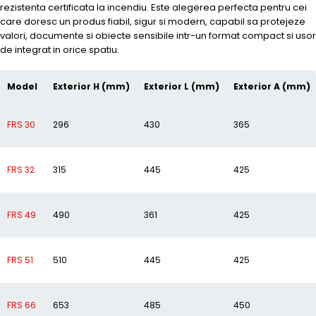
rezistenta certificata la incendiu. Este alegerea perfecta pentru cei
care doresc un produs fiabil, sigur si modern, capabil sa protejeze
valori, documente si obiecte sensibile intr-un format compact si usor
de integrat in orice spatiu.
Model
Exterior H (mm)
Exterior L (mm)
Exterior A (mm)
FRS 30
296
430
365
FRS 32
315
445
425
FRS 49
490
361
425
FRS 51
510
445
425
FRS 66
653
485
450