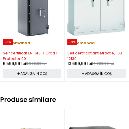
-6%
-9%
Precomanda
Precomanda
Seif certificat EN 1143-1, Grad II -
Seif certificat antiefractie, FSB
Protector 90
12130
6.599,99
lei
6.999,99
lei
13.699,99
lei
14.999,99
lei
ADAUGĂ ÎN COȘ
ADAUGĂ ÎN COȘ
Produse similare