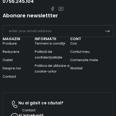
0756.245.104
Abonare newslettter
MAGAZIN
INFORMATII
CONT
Produse
Termeni si condiţii
Cos
Reducere
Politică de
Contul meu
confidențialitate
Outlet
Comenzile mele
Politica de utilizare a
Despre noi
Wishlist
cookie-urilor
Contact
Nu ai găsit ce căutai?
Contact
Ai intrebari?