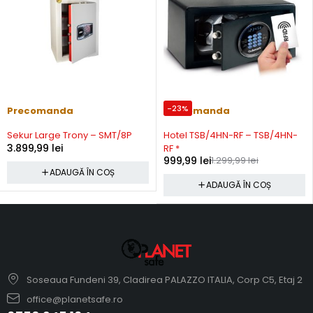
-23%
Precomanda
Precomanda
Sekur Large Trony – SMT/8P
Hotel TSB/4HN-RF – TSB/4HN-
3.899,99
lei
RF *
999,99
lei
1.299,99
lei
ADAUGĂ ÎN COȘ
ADAUGĂ ÎN COȘ
Soseaua Fundeni 39, Cladirea PALAZZO ITALIA, Corp C5, Etaj 2
office@planetsafe.ro