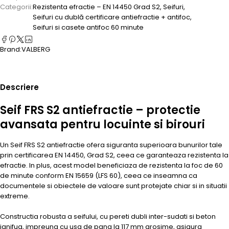
Categorii:
Rezistenta efractie – EN 14450 Grad S2
,
Seifuri
,
Seifuri cu dublă certificare antiefractie + antifoc
,
Seifuri si casete antifoc 60 minute
Brand:
VALBERG
Descriere
Seif FRS S2 antiefractie – protectie
avansata pentru locuinte si birouri
Un Seif FRS S2 antiefractie ofera siguranta superioara bunurilor tale
prin certificarea EN 14450, Grad S2, ceea ce garanteaza rezistenta la
efractie. In plus, acest model beneficiaza de rezistenta la foc de 60
de minute conform EN 15659 (LFS 60), ceea ce inseamna ca
documentele si obiectele de valoare sunt protejate chiar si in situatii
extreme.
Constructia robusta a seifului, cu pereti dubli inter-sudati si beton
ignifug, impreuna cu usa de pana la 117 mm grosime, asigura