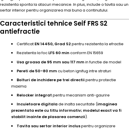
rezistenta sporita la atacuri mecanice. In plus, include o tavita sau un
sertar interior pentru organizarea mai buna a continutului.
Caracteristici tehnice Seif FRS S2
antiefractie
Certificat
EN 14450, Grad S2
pentru rezistenta la efractie
Rezistenta la foc
LFS 60 min
conform EN 15659
Usa groasa de 95 mm sau 117 mm
in functie de model
Pereti de 50–80 mm
cu beton ignifug intre straturi
Bolturi de inchidere pe trei directii
pentru protectie
maxima
Relocker integrat
pentru mecanism anti-gaurire
Incuietoare digitala
de inalta securitate (
imaginea
prezentata este cu titlu informativ; modelul exact va fi
stabilit inainte de plasarea comenzii
).
Tavita sau sertar interior inclus
pentru organizare