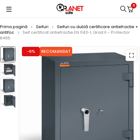
0
Prima pagină
Seifuri
Seifuri cu dublă certificare antiefractie +
antifoc
Seif certificat antiefractie EN 1143-1, Grad II – Protector
8465
-6%
RECOMANDAT