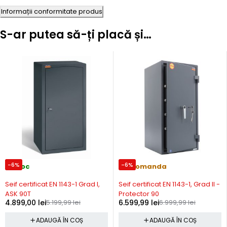
Informații conformitate produs
S-ar putea să-ți placă și…
-6%
-6%
In stoc
Precomanda
Seif certificat EN 1143-1 Grad I,
Seif certificat EN 1143-1, Grad II -
ASK 90T
Protector 90
4.899,00
lei
5.199,99
lei
6.599,99
lei
6.999,99
lei
ADAUGĂ ÎN COȘ
ADAUGĂ ÎN COȘ