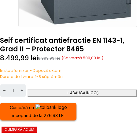
Seif certificat antiefractie EN 1143-1,
Grad II – Protector 8465
8.499,99
lei
(Salvează
500,00
lei
)
8.999,99
lei
In stoc furnizor - Depozit extern
Durata de livrare: 1-8 săptămâni
ADAUGĂ ÎN COȘ
Cumpără cu
începând de la 276.93 LEI
CUMPĂRĂ ACUM