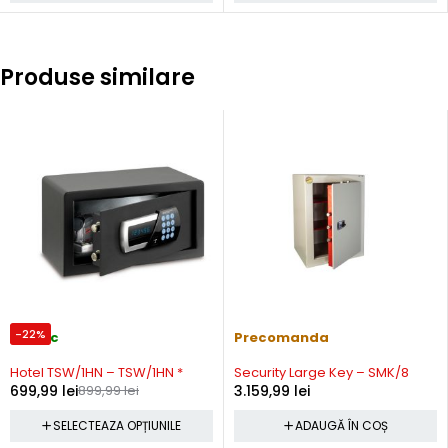
Produse similare
-22%
In stoc
Precomanda
Hotel TSW/1HN – TSW/1HN *
Security Large Key – SMK/8
699,99
lei
899,99
lei
3.159,99
lei
SELECTEAZA OPȚIUNILE
ADAUGĂ ÎN COȘ