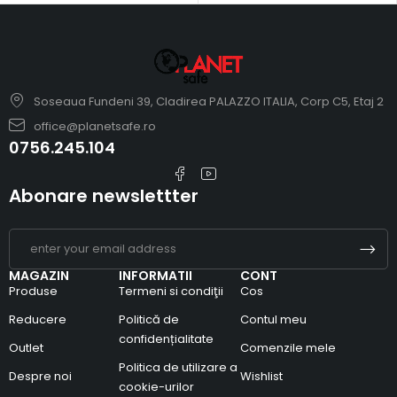
Soseaua Fundeni 39, Cladirea PALAZZO ITALIA, Corp C5, Etaj 2
office@planetsafe.ro
0756.245.104
Abonare newslettter
MAGAZIN
INFORMATII
CONT
Produse
Termeni si condiţii
Cos
Reducere
Politică de
Contul meu
confidențialitate
Outlet
Comenzile mele
Politica de utilizare a
Despre noi
Wishlist
cookie-urilor