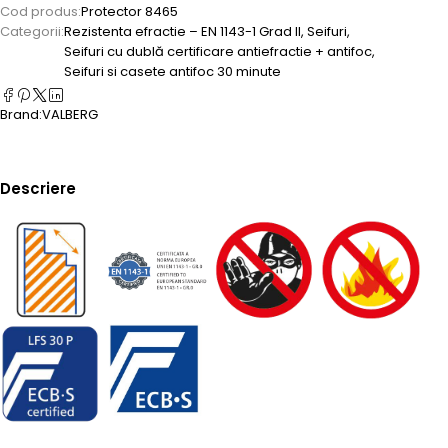
Cod produs:
Protector 8465
Categorii:
Rezistenta efractie – EN 1143-1 Grad II
,
Seifuri
,
Seifuri cu dublă certificare antiefractie + antifoc
,
Seifuri si casete antifoc 30 minute
Brand:
VALBERG
Descriere