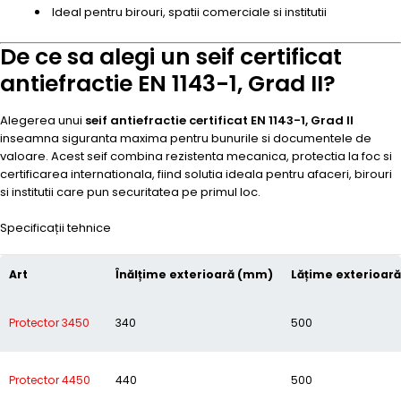
Ideal pentru birouri, spatii comerciale si institutii
De ce sa alegi un seif certificat
antiefractie EN 1143-1, Grad II?
Alegerea unui
seif antiefractie certificat EN 1143-1, Grad II
inseamna siguranta maxima pentru bunurile si documentele de
valoare. Acest seif combina rezistenta mecanica, protectia la foc si
certificarea internationala, fiind solutia ideala pentru afaceri, birouri
si institutii care pun securitatea pe primul loc.
Specificații tehnice
Art
Înălțime exterioară (mm)
Lățime exterioar
Protector 3450
340
500
Protector 4450
440
500