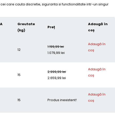
ei care cauta discretie, siguranta si functionalitate intr-un singur
 A
Greutate
Adaugă în
Preț
(kg)
coș
Adaugă în
1.199,99
lei
12
coș
1.079,99
lei
Adaugă în
2.999,99
lei
15
coș
2.659,99
lei
Adaugă în
15
Produs inexistent!
coș