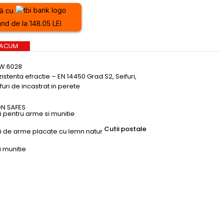
ă cu
nd de la 148.05 LEI
 ACUM
W.6028
istenta efractie – EN 14450 Grad S2
,
Seifuri
,
furi de incastrat in perete
ON SAFES
ri pentru arme si munitie
Cutii postale
uri de arme placate cu lemn natur
i munitie