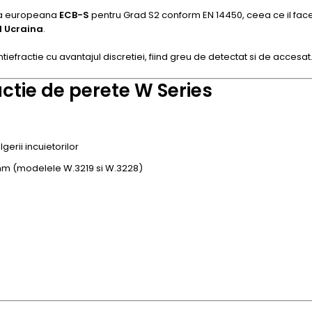
tea europeana
ECB-S
pentru Grad S2 conform EN 14450, ceea ce il face
I Ucraina
.
tiefractie cu avantajul discretiei, fiind greu de detectat si de accesat
actie de perete W Series
gerii incuietorilor
mm (modelele W.3219 si W.3228)