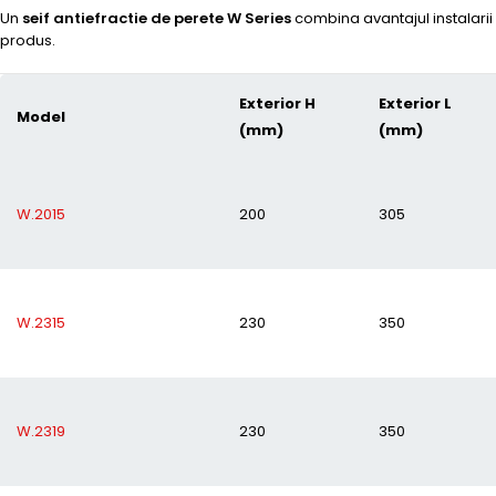
Un
seif antiefractie de perete W Series
combina avantajul instalarii 
produs.
Exterior H
Exterior L
Model
(mm)
(mm)
W.2015
200
305
W.2315
230
350
W.2319
230
350