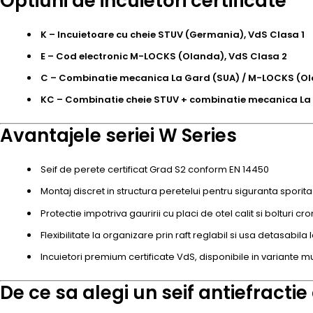
Optiuni de incuietori certificate
K – Incuietoare cu cheie STUV (Germania), VdS Clasa 1
E – Cod electronic M-LOCKS (Olanda), VdS Clasa 2
C – Combinatie mecanica La Gard (SUA) / M-LOCKS (O
KC – Combinatie cheie STUV + combinatie mecanica L
Avantajele seriei W Series
Seif de perete certificat Grad S2 conform EN 14450
Montaj discret in structura peretelui pentru siguranta sporita
Protectie impotriva gauririi cu placi de otel calit si bolturi
Flexibilitate la organizare prin raft reglabil si usa detasabila 
Incuietori premium certificate VdS, disponibile in variante mu
De ce sa alegi un seif antiefracti