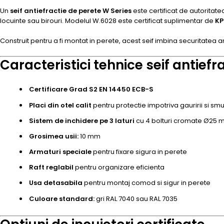
Un
seif antiefractie de perete W Series
este certificat de autorita
locuinte sau birouri. Modelul W.6028 este certificat suplimentar de
KP
Construit pentru a fi montat in perete, acest seif imbina securitatea an
Caracteristici tehnice seif antiefr
Certificare Grad S2 EN 14450 ECB-S
Placi din otel calit
pentru protectie impotriva gauririi si smul
Sistem de inchidere pe 3 laturi
cu 4 bolturi cromate Ø25 
Grosimea usii:
10 mm
Armaturi speciale
pentru fixare sigura in perete
Raft reglabil
pentru organizare eficienta
Usa detasabila
pentru montaj comod si sigur in perete
Culoare standard:
gri RAL 7040 sau RAL 7035