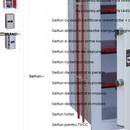
Rezistenta efractie – EN 1445
Rezistenta efractie – EN 144
Seifuri cu dublă certificare antiefractie + 
Seifuri antifoc si protectie campuri magn
BRAND
Seifuri si dulapuri arme lux
Seifuri cu fanta de depunere
Seifuri cu temporizare
Seifuri de incastrat in perete
Seifuri
Seifuri incastrabile in podea
Seifuri de incastrat in masina
Seifuri de incastrat in mobila
Seifuri hotel
Seifuri pentru TVCC