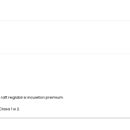
aft reglabil si incuietori premium.
lasa 1 si 2.