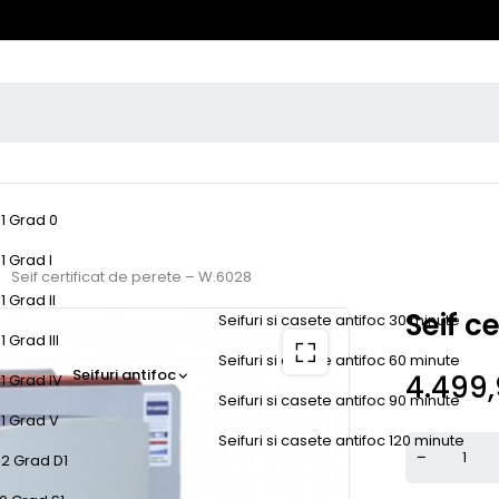
-1 Grad 0
1 Grad I
Seif certificat de perete – W.6028
1 Grad II
Seif c
Seifuri si casete antifoc 30 minute
 Grad III
Seifuri si casete antifoc 60 minute
Seifuri antifoc
4.499
1 Grad IV
Seifuri si casete antifoc 90 minute
-1 Grad V
Seifuri si casete antifoc 120 minute
-2 Grad D1