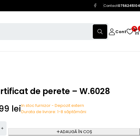
Contact
0756245104
0
Cont
ertificat de perete – W.6028
In stoc furnizor - Depozit extern
,99
lei
Durata de livrare: 1-8 săptămâni
ADAUGĂ ÎN COȘ