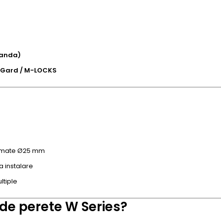
landa)
a Gard / M-LOCKS
 cromate Ø25 mm
la instalare
ltiple
e de perete W Series?