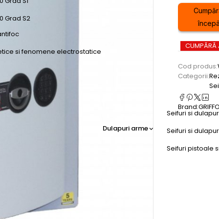
0 Grad S1
Cumpăr
50 Grad S2
începâ
antifoc
CUMPĂRĂ
etice si fenomene electrostatice
Cod produs:
Categorii:
Rez
Sei
Brand:
GRIFF
Seifuri si dulapu
Dulapuri arme
Seifuri si dulap
Seifuri pistoale s