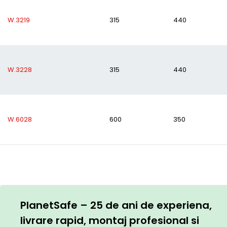
W.3219
315
440
W.3228
315
440
W.6028
600
350
PlanetSafe – 25 de ani de experiena,
livrare rapid, montaj profesional si