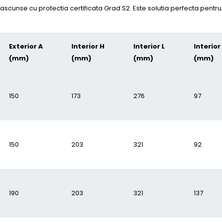
ascunse cu protectia certificata Grad S2. Este solutia perfecta pentru c
Exterior A
Interior H
Interior L
Interior
(mm)
(mm)
(mm)
(mm)
150
173
276
97
150
203
321
92
190
203
321
137