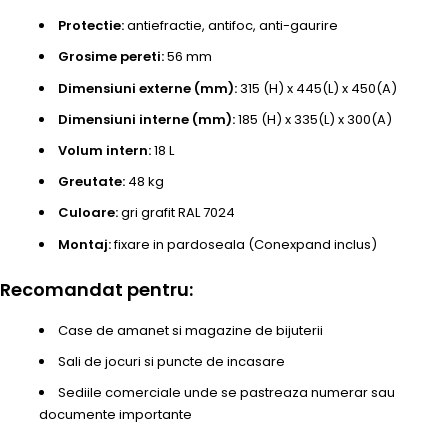
Protectie:
antiefractie, antifoc, anti-gaurire
Grosime pereti:
56 mm
Dimensiuni externe (mm):
315 (H) x 445(L) x 450(A)
Dimensiuni interne (mm):
185 (H) x 335(L) x 300(A)
Volum intern:
18 L
Greutate:
48 kg
Culoare:
gri grafit RAL 7024
Montaj:
fixare in pardoseala (Conexpand inclus)
Recomandat pentru:
Case de amanet si magazine de bijuterii
Sali de jocuri si puncte de incasare
Sediile comerciale unde se pastreaza numerar sau
documente importante