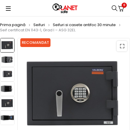
0
Prima pagină
Seifuri
Seifuri si casete antifoc 30 minute
Seif certificat EN 1143-1, Grad I – ASG 32EL
RECOMANDAT