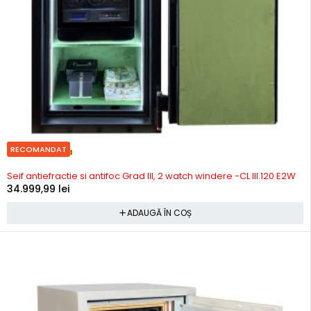
RECOMANDAT
Precomanda
Seif antiefractie si antifoc Grad III, 2 watch windere -CL III.120 E2W
34.999,99
lei
ADAUGĂ ÎN COȘ