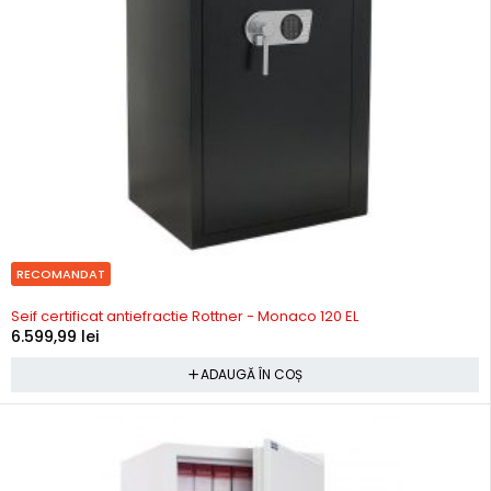
RECOMANDAT
In stoc
Seif certificat antiefractie Rottner - Monaco 120 EL
6.599,99
lei
ADAUGĂ ÎN COȘ