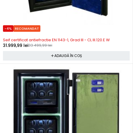
-4%
RECOMANDAT
Precomanda
Seif certificat antiefractie EN 1143-1, Grad III - CL III.120.E W
31.999,99
lei
33.499,99
lei
ADAUGĂ ÎN COȘ