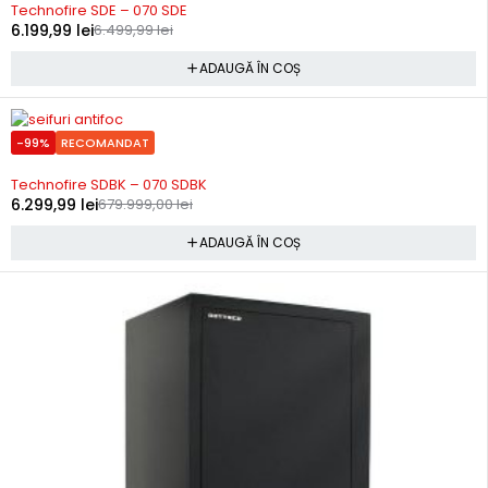
Technofire SDE – 070 SDE
6.199,99
lei
6.499,99
lei
ADAUGĂ ÎN COȘ
-99%
RECOMANDAT
Precomanda
Technofire SDBK – 070 SDBK
6.299,99
lei
679.999,00
lei
ADAUGĂ ÎN COȘ