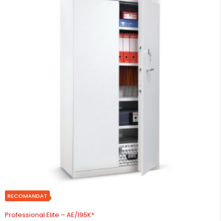
RECOMANDAT
Precomanda
Professional Elite – AE/195K*