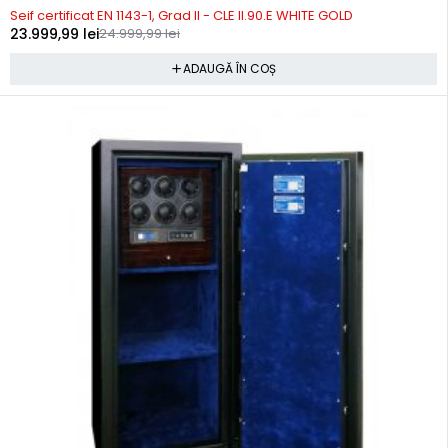
Seif certificat EN 1143-1, Grad II - CLE II.90.E WHITE GOLD
23.999,99
lei
24.999,99
lei
ADAUGĂ ÎN COȘ