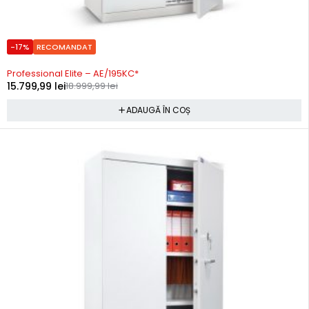
-17%
RECOMANDAT
Precomanda
Professional Elite – AE/195KC*
15.799,99
lei
18.999,99
lei
ADAUGĂ ÎN COȘ