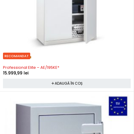
RECOMANDAT
Precomanda
Professional Elite – AE/195KE*
15.999,99
lei
ADAUGĂ ÎN COȘ