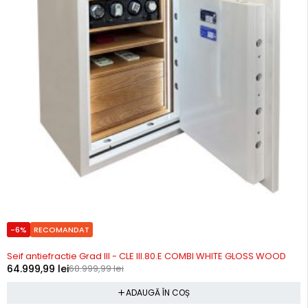
-6%
RECOMANDAT
Precomanda
Seif antiefractie Grad III - CLE III.80.E COMBI WHITE GLOSS WOOD
64.999,99
lei
68.999,99
lei
ADAUGĂ ÎN COȘ