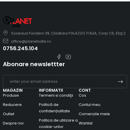
Soseaua Fundeni 39, Cladirea PALAZZO ITALIA, Corp C5, Etaj 2
office@planetsafe.ro
0756.245.104
Abonare newslettter
MAGAZIN
INFORMATII
CONT
Produse
Termeni si condiţii
Cos
Reducere
Politică de
Contul meu
confidențialitate
Outlet
Comenzile mele
Politica de utilizare a
Despre noi
Wishlist
cookie-urilor