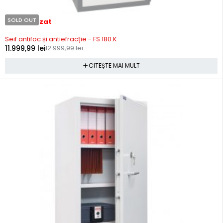
SOLD OUT
Stoc epuizat
Seif antifoc și antiefracție - FS.180.K
11.999,99
lei
12.999,99
lei
CITEȘTE MAI MULT