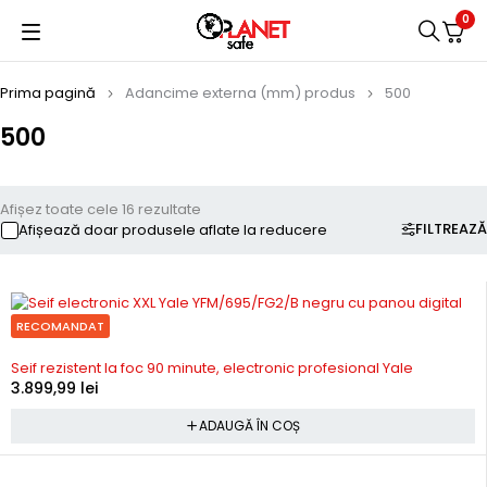
0
Prima pagină
Adancime externa (mm) produs
500
500
Afișez toate cele 16 rezultate
FILTREAZĂ
Afișează doar produsele aflate la reducere
RECOMANDAT
In stoc
Seif rezistent la foc 90 minute, electronic profesional Yale
3.899,99
lei
ADAUGĂ ÎN COȘ