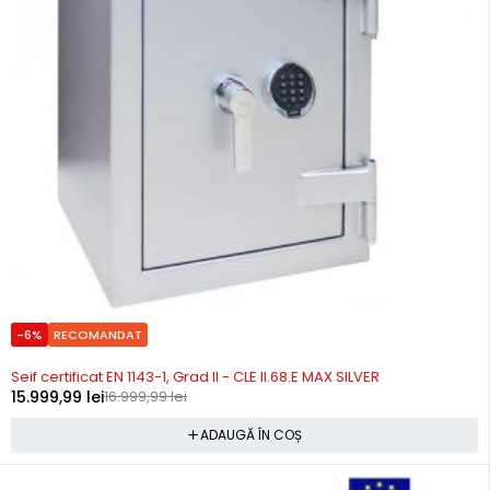
-6%
RECOMANDAT
Precomanda
Seif certificat EN 1143-1, Grad II - CLE II.68.E MAX SILVER
15.999,99
lei
16.999,99
lei
ADAUGĂ ÎN COȘ