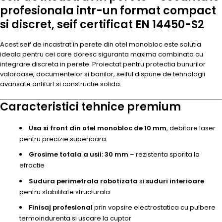
profesionala intr-un format compact
si discret, seif certificat EN 14450-S2
Acest seif de incastrat in perete din otel monobloc este solutia
ideala pentru cei care doresc siguranta maxima combinata cu
integrare discreta in perete. Proiectat pentru protectia bunurilor
valoroase, documentelor si banilor, seiful dispune de tehnologii
avansate antifurt si constructie solida.
Caracteristici tehnice premium
Usa si front din otel monobloc de 10 mm
, debitare laser
pentru precizie superioara
Grosime totala a usii: 30 mm
– rezistenta sporita la
efractie
Sudura perimetrala robotizata
si
suduri interioare
pentru stabilitate structurala
Finisaj profesional
prin vopsire electrostatica cu pulbere
termoindurenta si uscare la cuptor