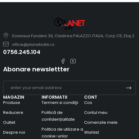
Soseaua Fundeni 39, Cladirea PALAZZO ITALIA, Corp C5, Etaj 2
office@planetsafe.ro
0756.245.104
Abonare newslettter
MAGAZIN
INFORMATII
CONT
Produse
Termeni si condiţii
Cos
Reducere
Politică de
Contul meu
confidențialitate
Outlet
Comenzile mele
Politica de utilizare a
Despre noi
Wishlist
cookie-urilor