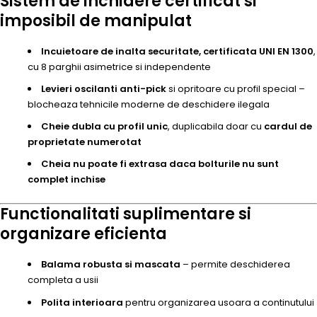
Sistem de inchidere certificat si
imposibil de manipulat
Incuietoare de inalta securitate, certificata UNI EN 1300
,
cu 8 parghii asimetrice si independente
Levieri oscilanti anti-pick
si opritoare cu profil special –
blocheaza tehnicile moderne de deschidere ilegala
Cheie dubla cu profil unic
, duplicabila doar cu
cardul de
proprietate numerotat
Cheia nu poate fi extrasa daca bolturile nu sunt
complet inchise
Functionalitati suplimentare si
organizare eficienta
Balama robusta si mascata
– permite deschiderea
completa a usii
Polita interioara
pentru organizarea usoara a continutului