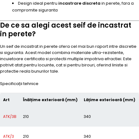
Design ideal pentru
incastrare discreta
in perete, fara a
compromite siguranta
De ce sa alegi acest seif de incastrat
in perete?
Un seif de incastrat in perete ofera cel mai bun raport intre discretie
si siguranta. Acest model combina materiale ultra-rezistente,
incuietoare certificata si protectii multiple impotriva efractiei. Este
potrivit atat pentru locuinte, cat si pentru birouri, oferind liniste si
protectie reala bunurilor tale.
Specificații tehnice
Art
Înălțime exterioară (mm)
Lățime exterioară (mm)
ATK/3B
210
340
ATK/3
210
340