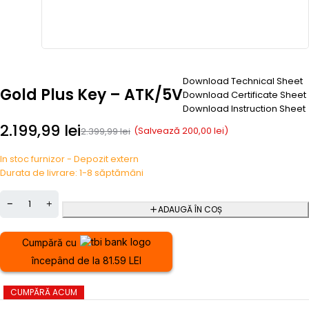
Download Technical Sheet
Gold Plus Key – ATK/5V
Download Certificate Sheet
Download Instruction Sheet
2.199,99
lei
(Salvează
200,00
lei
)
2.399,99
lei
In stoc furnizor - Depozit extern
Durata de livrare: 1-8 săptămâni
ADAUGĂ ÎN COȘ
Cumpără cu
începând de la 81.59 LEI
CUMPĂRĂ ACUM