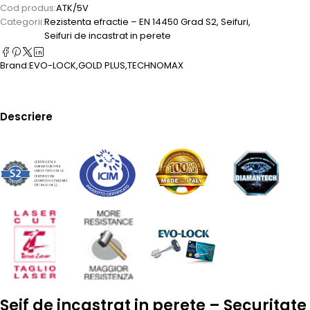
Cod produs:
ATK/5V
Categorii:
Rezistenta efractie – EN 14450 Grad S2
,
Seifuri
,
Seifuri de incastrat in perete
Brand:
EVO-LOCK
,
GOLD PLUS
,
TECHNOMAX
Descriere
Seif de incastrat in perete – Securitate