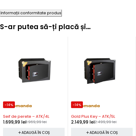
Informații conformitate produs
S-ar putea să-ți placă și…
-14%
-14%
Precomanda
Precomanda
Seif de perete – ATK/4L
Gold Plus Key – ATK/5L
1.699,99
lei
1.969,99
lei
2.149,99
lei
2.499,99
lei
ADAUGĂ ÎN COȘ
ADAUGĂ ÎN COȘ