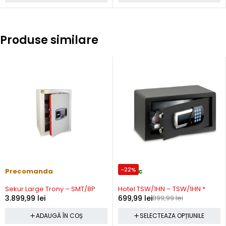
Produse similare
-22%
Precomanda
In stoc
Sekur Large Trony – SMT/8P
Hotel TSW/1HN – TSW/1HN *
3.899,99
lei
699,99
lei
899,99
lei
ADAUGĂ ÎN COȘ
SELECTEAZA OPȚIUNILE