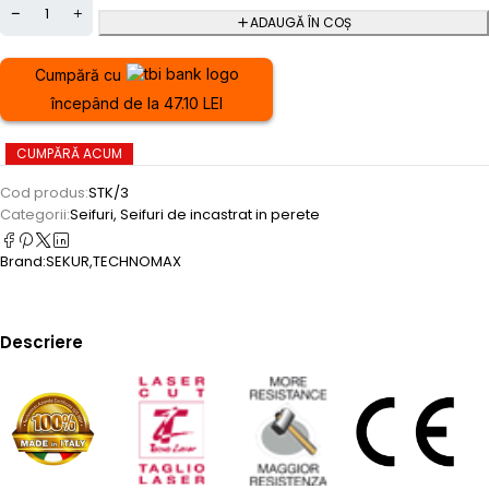
ADAUGĂ ÎN COȘ
Cumpără cu
începând de la 47.10 LEI
CUMPĂRĂ ACUM
Cod produs:
STK/3
Categorii:
Seifuri
,
Seifuri de incastrat in perete
Brand:
SEKUR
,
TECHNOMAX
Descriere