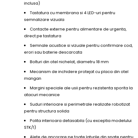
inclusa)
Tastatura cu membrana si 4 LED-uri pentru
semnalizare vizuala
Contacte externe pentru alimentare de urgenta,
direct pe tastatura
Semnale acustice si vizuale pentru confirmare cod,
erori sau baterie descarcata
Bolturi din otel nichelat, diametru 18 mm
Mecanism de inchidere protejat cu placa din otel
mangan
Margini speciale ale usii pentru rezistenta sporita la
atacuri mecanice
Suduri interioare si perimetrale realizate robotizat
pentru structura solida
Polita interioara detasabila (cu exceptia modelului
STK/1)
Alete de ancorare pe toate laturile din spate pentru