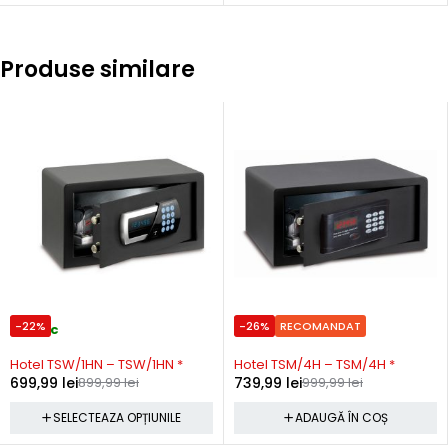
Produse similare
-22%
-26%
RECOMANDAT
In stoc
In stoc
Hotel TSW/1HN – TSW/1HN *
Hotel TSM/4H – TSM/4H *
699,99
lei
899,99
lei
739,99
lei
999,99
lei
SELECTEAZA OPȚIUNILE
ADAUGĂ ÎN COȘ