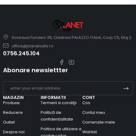
Soseaua Fundeni 39, Cladirea PALAZZO ITALIA, Corp C5, Etaj 2
office@planetsafe.ro
0756.245.104
Abonare newslettter
MAGAZIN
INFORMATII
CONT
Produse
Termeni si condiţii
Cos
Reducere
Politică de
Contul meu
confidențialitate
Outlet
Comenzile mele
Politica de utilizare a
Despre noi
Wishlist
cookie-urilor