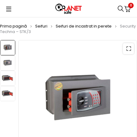
0
Prima pagină
Seifuri
Seifuri de incastrat in perete
Security
Techna – STK/3