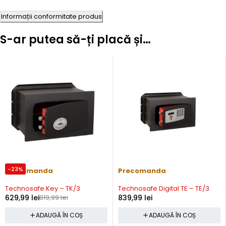
Informații conformitate produs
S-ar putea să-ți placă și…
-23%
Precomanda
Precomanda
Technosafe Key – TK/3
Technosafe Digital TE – TE/3
629,99
lei
819,99
lei
839,99
lei
ADAUGĂ ÎN COȘ
ADAUGĂ ÎN COȘ