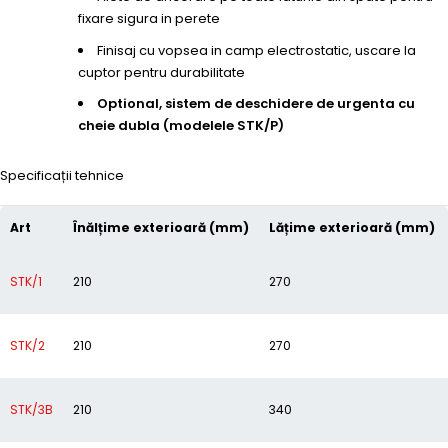
fixare sigura in perete
Finisaj cu vopsea in camp electrostatic, uscare la
cuptor pentru durabilitate
Optional, sistem de deschidere de urgenta cu
cheie dubla (modelele STK/P)
Specificații tehnice
Art
Înălțime exterioară (mm)
Lățime exterioară (mm)
STK/1
210
270
STK/2
210
270
STK/3B
210
340