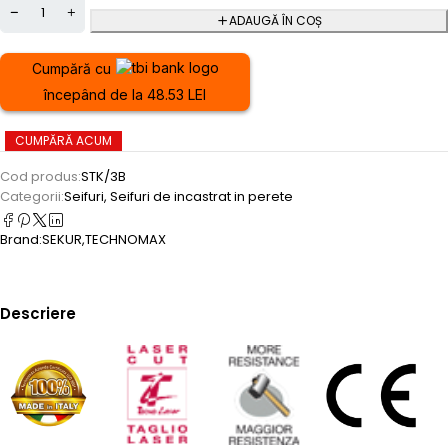
ADAUGĂ ÎN COȘ
Cumpără cu
începând de la 48.53 LEI
CUMPĂRĂ ACUM
Cod produs:
STK/3B
Categorii:
Seifuri
,
Seifuri de incastrat in perete
Brand:
SEKUR
,
TECHNOMAX
Descriere