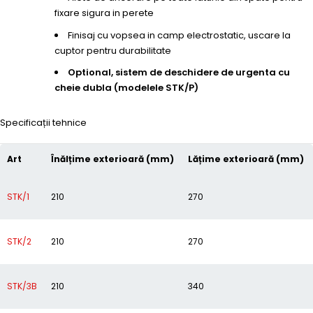
fixare sigura in perete
Finisaj cu vopsea in camp electrostatic, uscare la
cuptor pentru durabilitate
Optional, sistem de deschidere de urgenta cu
cheie dubla (modelele STK/P)
Specificații tehnice
Art
Înălțime exterioară (mm)
Lățime exterioară (mm)
STK/1
210
270
STK/2
210
270
STK/3B
210
340