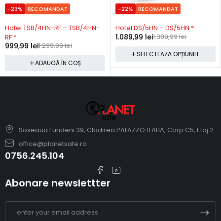
-23%
RECOMANDAT
-22%
RECOMANDAT
Precomanda
Precomanda
Hotel TSB/4HN-RF – TSB/4HN-
Hotel DS/5HN – DS/5HN *
1.089,99
lei
1.389,99
lei
RF *
999,99
lei
1.299,99
lei
SELECTEAZA OPȚIUNILE
ADAUGĂ ÎN COȘ
Soseaua Fundeni 39, Cladirea PALAZZO ITALIA, Corp C5, Etaj 2
office@planetsafe.ro
0756.245.104
Abonare newslettter