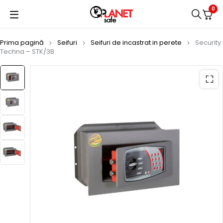
0
Prima pagină
Seifuri
Seifuri de incastrat in perete
Security
Techna – STK/3B