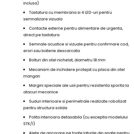
inclusa)
Tastatura cu membrana si 4 LED-uri pentru
semnalizare vizuala
Contacte externe pentru alimentare de urgenta,
direct pe tastatura
Semnale acustice si vizuale pentru confirmare cod,
erori sau baterie descarcata
Bolturi din otel nichelat, diametru 18 mm
Mecanism de inchidere protejat cu placa din otel
mangan
Margini speciale ale usii pentru rezistenta sporita la
atacuri mecanice
Suduri interioare si perimetrale realizate robotizat
pentru structura solida
Polita interioara detasabila (cu exceptia modelului
STK/1)
Alete de ancorare pe toate laturile din spate pentru