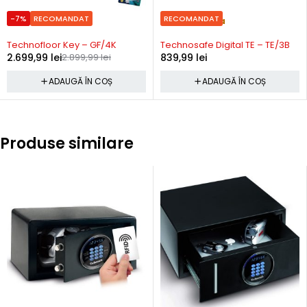
-7%
RECOMANDAT
RECOMANDAT
In stoc
Precomanda
Technofloor Key – GF/4K
Technosafe Digital TE – TE/3B
2.699,99
lei
2.899,99
lei
839,99
lei
ADAUGĂ ÎN COȘ
ADAUGĂ ÎN COȘ
Produse similare